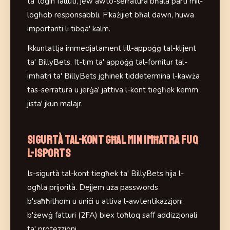
ta' login falluti, jew awto-serratura bħala parti mil-
logħob responsabbli. F'każijiet bħal dawn, huwa
importanti li tibqa' kalm.
Ikkuntattja immedjatament lill-appoġġ tal-klijent
ta' BillyBets. It-tim ta' appoġġ tal-fornitur tal-
imħatri ta' BillyBets jgħinek tiddetermina l-kawża
tas-serratura u jerġa' jattiva l-kont tiegħek kemm
jista' jkun malajr.
Sigurtà tal-Kont għal Min imħatra fuq
l-Isports
Is-sigurtà tal-kont tiegħek ta' BillyBets hija l-
ogħla prijorità. Dejjem uża passwords
b'saħħithom u uniċi u attiva l-awtentikazzjoni
b'żewġ fatturi (2FA) biex toħloq saff addizzjonali
ta' protezzjoni.