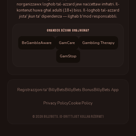
norganizzawx logħob tal-azzard jew naċċettaw imħatri. Il-
kontenut huwa għal adulti (18+) biss. Il-logħob tal-azzard
jista' jkun ta' dipendenza — ilgħab b'mod responsabbli.
GĦANDEK BŻONN GĦAJNUNA?
BeGambleAware
GamCare
Gambling Therapy
GamStop
Reġistrazzjoni ta' BillyBets
BillyBets Bonus
BillyBets App
Privacy Policy
Cookie Policy
© 2026 BillyBets. Id-drittijiet kollha riżervati