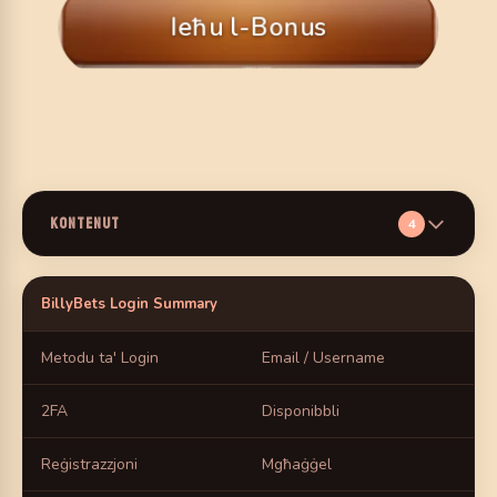
Ieħu l-Bonus
KONTENUT
4
BillyBets Login Summary
Metodu ta' Login
Email / Username
2FA
Disponibbli
Reġistrazzjoni
Mgħaġġel