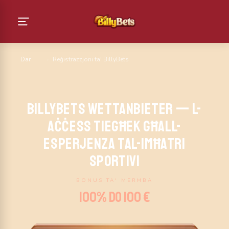
Dar
›
Reġistrazzjoni ta' BillyBets
BillyBets Wettanbieter — L-
Aċċess Tiegħek għall-
Esperjenza tal-Imħatri
Sportivi
BONUS TA' MERĦBA
100% do 100 €