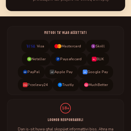
METODI TA' ĦLAS AĊĊETTATI
Visa
Mastercard
Skrill
S
Neteller
Paysafecard
BLIK
N
P
BL
PayPal
Apple Pay
Google Pay
PP
AP
GP
Przelewy24
Trustly
MuchBetter
T
MB
P24
18+
LOGĦOB RESPONSABBLI
Dan is-sit huwa għal skopijiet informattivi biss. Aħna ma