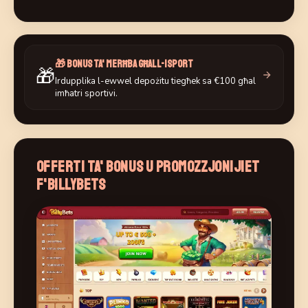
🎁 Bonus ta' Merħba għall-Isport
🎁
Irdupplika l-ewwel depożitu tiegħek sa €100 għal
imħatri sportivi.
Offerti ta' Bonus u Promozzjonijiet
f'BillyBets