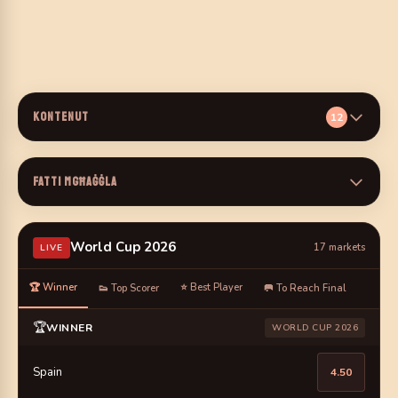
KONTENUT
12
FATTI MGĦAĠĠLA
World Cup 2026
17 markets
LIVE
🏆 Winner
⭐ Best Player
👟 Top Scorer
🥅 To Reach Final
🏆
WINNER
WORLD CUP 2026
Spain
4.50