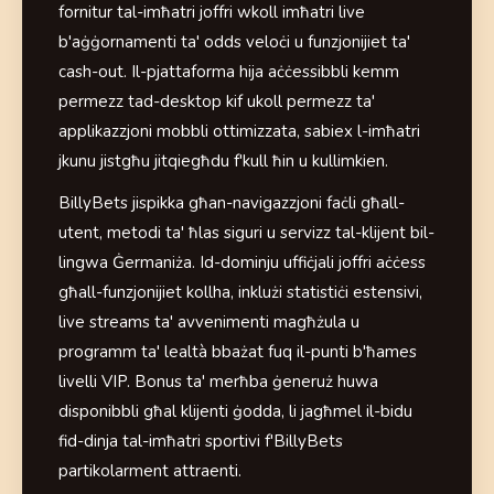
fornitur tal-imħatri joffri wkoll imħatri live
b'aġġornamenti ta' odds veloċi u funzjonijiet ta'
France
2.75
cash-out. Il-pjattaforma hija aċċessibbli kemm
permezz tad-desktop kif ukoll permezz ta'
England
3.00
applikazzjoni mobbli ottimizzata, sabiex l-imħatri
jkunu jistgħu jitqiegħdu f'kull ħin u kullimkien.
Brazil
3.25
BillyBets jispikka għan-navigazzjoni faċli għall-
utent, metodi ta' ħlas siguri u servizz tal-klijent bil-
lingwa Ġermaniża. Id-dominju uffiċjali joffri aċċess
għall-funzjonijiet kollha, inklużi statistiċi estensivi,
live streams ta' avvenimenti magħżula u
programm ta' lealtà bbażat fuq il-punti b'ħames
livelli VIP. Bonus ta' merħba ġeneruż huwa
disponibbli għal klijenti ġodda, li jagħmel il-bidu
fid-dinja tal-imħatri sportivi f'BillyBets
partikolarment attraenti.