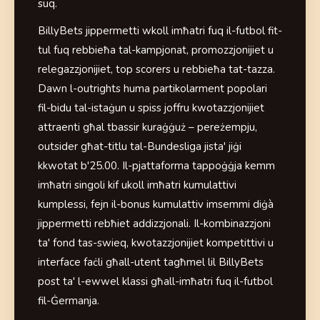
suq.
BillyBets jippermetti wkoll imħatri fuq il-futbol fit-
tul fuq rebbieħa tal-kampjonat, promozzjonijiet u
relegazzjonijiet, top scorers u rebbieħa tat-tazza.
Dawn l-outrights huma partikolarment popolari
fil-bidu tal-istaġun u spiss joffru kwotazzjonijiet
attraenti għal tbassir kuraġġuż – pereżempju,
outsider għat-titlu tal-Bundesliga jista' jiġi
kkwotat b'25.00. Il-pjattaforma tappoġġja kemm
imħatri singoli kif ukoll imħatri kumulattivi
kumplessi, fejn il-bonus kumulattiv imsemmi diġà
jippermetti rebħiet addizzjonali. Il-kombinazzjoni
ta' fond tas-swieq, kwotazzjonijiet kompetittivi u
interface faċli għall-utent tagħmel lil BillyBets
post ta' l-ewwel klassi għall-imħatri fuq il-futbol
fil-Ġermanja.