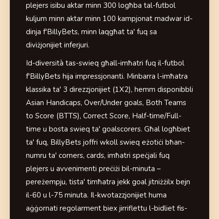
plejers isibu aktar minn 300 logħba tal-futbol
kuljum minn aktar minn 100 kampjonat madwar id-
dinja f'BillyBets, minn laqgħat ta' fuq sa
diviżjonijiet inferjuri.
Id-diversità tas-swieq għall-imħatri fuq il-futbol
f'BillyBets hija impressjonanti. Minbarra l-imħatra
klassika ta' 3 direzzjonijiet (1X2), hemm disponibbli
Asian Handicaps, Over/Under goals, Both Teams
to Score (BTTS), Correct Score, Half-time/Full-
time u bosta swieq ta' goalscorers. Għal logħbiet
ta' fuq, BillyBets joffri wkoll swieq eżotiċi bħan-
numru ta' corners, cards, imħatri speċjali fuq
plejers u avvenimenti preċiżi bil-minuta –
pereżempju, tista' timħatra jekk goal jitniżżilx bejn
il-60 u l-75 minuta. Il-kwotazzjonijiet huma
aġġornati regolarment biex jirriflettu l-bidliet fis-