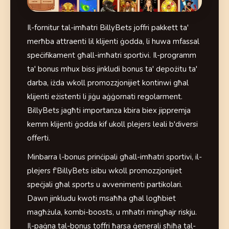
Il-fornitur tal-imħatri BillyBets joffri pakkett ta'
merħba attraenti lil klijenti ġodda, li huwa mfassal
speċifikament għall-imħatri sportivi. Il-programm
ta' bonus mhux biss jinkludi bonus ta' depożitu ta'
darba, iżda wkoll promozzjonijiet kontinwi għal
klijenti eżistenti li jiġu aġġornati regolarment.
BillyBets jagħti importanza kbira biex jippremja
kemm klijenti ġodda kif ukoll plejers leali b'diversi
offerti.
Minbarra l-bonus prinċipali għall-imħatri sportivi, il-
plejers f'BillyBets isibu wkoll promozzjonijiet
speċjali għal sports u avvenimenti partikolari.
Dawn jinkludu kwoti msaħħa għal logħbiet
magħżula, kombi-boosts, u mħatri mingħajr riskju.
Il-paġna tal-bonus toffri ħarsa ġenerali sħiħa tal-