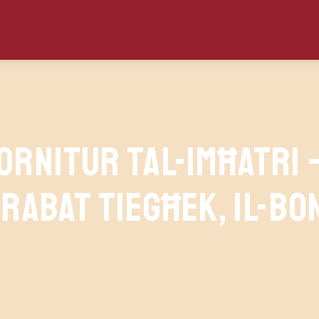
ornitur tal-Imħatri 
-Rabat Tiegħek, il-Bo