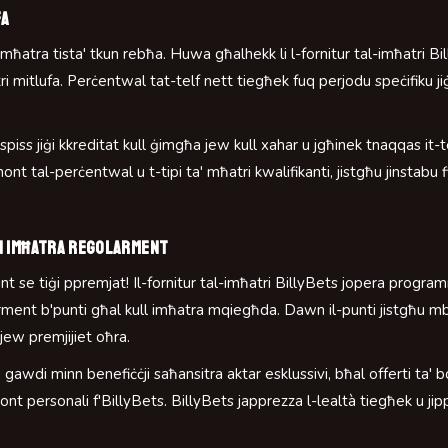
fa
 imħatra tista' tkun rebħa. Huwa għalhekk li l-fornitur tal-imħatri B
ri mitlufa. Perċentwal tat-telf nett tiegħek fuq perjodu speċifiku jiġ
iss jiġi kkreditat kull ġimgħa jew kull xahar u jgħinek tnaqqas it-te
nt tal-perċentwal u t-tipi ta' mħatri kwalifikanti, jistgħu jinstabu fi
in Imħatra Regolarment
 int se tiġi ppremjat! Il-fornitur tal-imħatri BillyBets jopera program
arment b'punti għal kull imħatra mqiegħda. Dawn il-punti jistgħu m
 jew premjijiet oħra.
à u gawdi minn benefiċċji saħansitra aktar esklussivi, bħal offerti ta'
nt personali f'BillyBets. BillyBets japprezza l-lealtà tiegħek u jipp