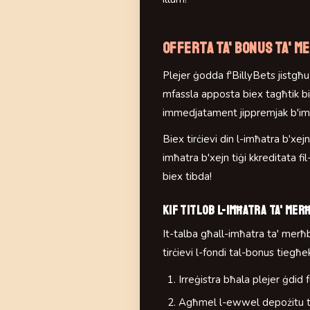
Offerta ta' Bonus ta' M
Plejer ġodda f'BillyBets jistgħu
mfassla apposta biex tagħtik bi
immedjatament jippremjak b'imħ
Biex tirċievi din l-imħatra b'xe
imħatra b'xejn tiġi kkreditata fi
biex tibda!
Kif Titlob l-Imħatra ta' Mer
It-talba għall-imħatra ta' merħb
tirċievi l-fondi tal-bonus tiegħe
Irreġistra bħala plejer ġdid f
Agħmel l-ewwel depożitu tie