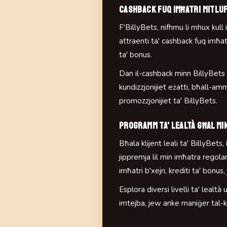
Cashback fuq Imħatri Mitlu
F'BillyBets, nifhmu li mhux kull
attraenti ta' cashback fuq imħat
ta' bonus.
Dan il-cashback minn BillyBets sp
kundizzjonijiet eżatti, bħall-ammo
promozzjonijiet ta' BillyBets.
Programm ta' Lealtà għal M
Bħala klijent leali ta' BillyBets,
jippremja lil min imħatra regol
imħatri b'xejn, krediti ta' bonus,
Esplora diversi livelli ta' lealt
imtejba, jew anke maniġer tal-ko