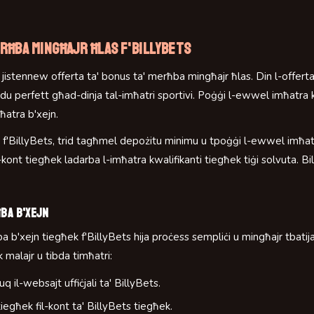
erħba mingħajr Ħlas f'BillyBets
 jistennew offerta ta' bonus ta' merħba mingħajr ħlas. Din l-offerta
du perfett għad-dinja tal-imħatri sportivi. Poġġi l-ewwel imħatra k
atra b'xejn.
jn f'BillyBets, trid tagħmel depożitu minimu u tpoġġi l-ewwel imħat
l-kont tiegħek ladarba l-imħatra kwalifikanti tiegħek tiġi solvuta. Bi
ħba b'xejn
a b'xejn tiegħek f'BillyBets hija proċess sempliċi u mingħajr tbatij
k malajr u tibda timħatri:
uq il-websajt uffiċjali ta' BillyBets.
għek fil-kont ta' BillyBets tiegħek.