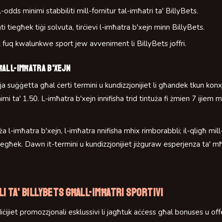
odds minimi stabbiliti mill-fornitur tal-imħatri ta' BillyBets.
i tiegħek tiġi solvuta, tirċievi l-imħatra b'xejn minn BillyBets.
 fuq kwalunkwe sport jew avveniment li BillyBets joffri.
ħall-Imħatra b'xejn
ija suġġetta għal ċerti termini u kundizzjonijiet li għandek tkun ko
imi ta' 1.50. L-imħatra b'xejn innifisha trid tintuża fi żmien 7 ijiem mi
 l-imħatra b'xejn, l-imħatra nnifisha mhix rimborabbli; il-qligħ mill-
 tiegħek. Dawn it-termini u kundizzjonijiet jiżguraw esperjenza ta' m
i ta' BillyBets għall-imħatri sportivi
ċijiet promozzjonali esklussivi li jagħtuk aċċess għal bonuses u offer