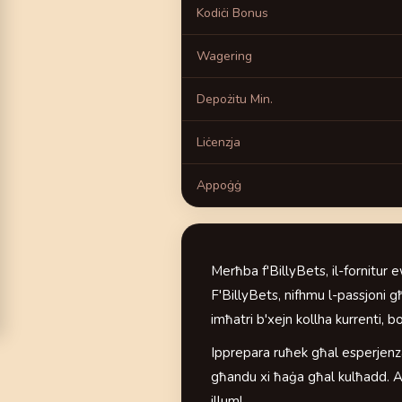
Kodiċi Bonus
Wagering
Depożitu Min.
Liċenzja
Appoġġ
Merħba f'BillyBets, il-fornitur e
F'BillyBets, nifhmu l-passjoni għ
imħatri b'xejn kollha kurrenti, 
Ipprepara ruħek għal esperjenza
għandu xi ħaġa għal kulħadd. App
illum!