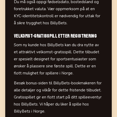
Du må også oppgi fødselsdato, bostedsland og
foretrukket valuta. Vær oppmerksom på at en
KYC-identitetskontroll er nødvendig for uttak for
å sikre trygghet hos BillyBets.
Velkomst-gratisspill etter registrering
Som ny kunde hos BillyBets kan du dra nytte av
et attraktivt velkomst-gratisspill. Dette tilbudet
er spesielt designet for sportsentusiaster som
ønsker å plassere sine første spill. Dette er en
flott mulighet for spillere i Norge.
Besøk bonus-siden til BillyBets-bookmakeren for
alle detaljer og vilkår for dette fristende tilbudet.
Gratisspillet gir en flott start på ditt spilleeventyr
hos BillyBets. Vi håper du liker å spille hos
BillyBets i Norge.