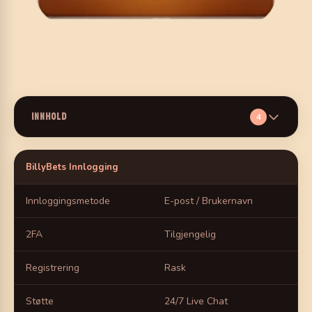
INNHOLD
4
BillyBets Innlogging
Innloggingsmetode
E-post / Brukernavn
2FA
Tilgjengelig
Registrering
Rask
Støtte
24/7 Live Chat