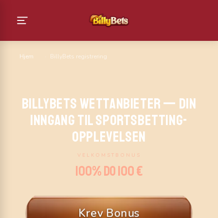
Hjem
›
BillyBets registrering
BillyBets Wettanbieter — Din
inngang til sportsbetting-
opplevelsen
VELKOMSTBONUS
100% do 100 €
Krev Bonus