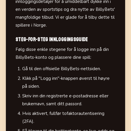
innloggingsdetaljer for å umiddelbart dykke inn i
en verden av sportstips og dra nytte av BillyBets'
mangfoldige tilbud. Vi er glade for å tilby dette til
spillere i Norge.
Steg-for-steg innloggingsguide
Følg disse enkle stegene for å logge inn på din
BillyBets-konto og plassere dine spill:
Gå til den offisielle BillyBets-nettsiden.
Klikk på "Logg inn"-knappen øverst til høyre
på siden.
Skriv inn din registrerte e-postadresse eller
brukernavn, samt ditt passord.
Hvis aktivert, fullfør tofaktorautentisering
(2FA).