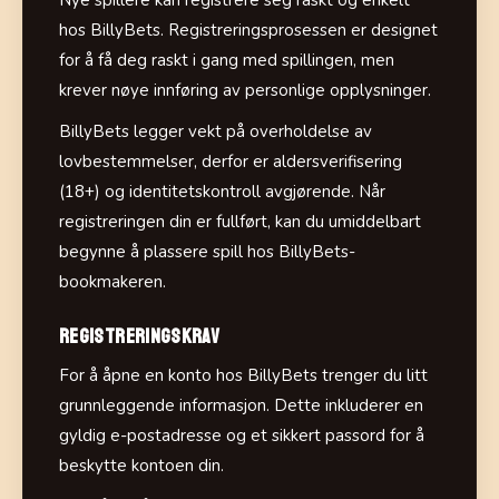
hos BillyBets. Registreringsprosessen er designet
for å få deg raskt i gang med spillingen, men
krever nøye innføring av personlige opplysninger.
BillyBets legger vekt på overholdelse av
lovbestemmelser, derfor er aldersverifisering
(18+) og identitetskontroll avgjørende. Når
registreringen din er fullført, kan du umiddelbart
begynne å plassere spill hos BillyBets-
bookmakeren.
Registreringskrav
For å åpne en konto hos BillyBets trenger du litt
grunnleggende informasjon. Dette inkluderer en
gyldig e-postadresse og et sikkert passord for å
beskytte kontoen din.