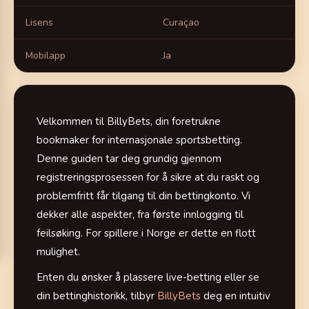
Lisens
Curaçao
Mobilapp
Ja
Velkommen til BillyBets, din foretrukne
bookmaker for internasjonale sportsbetting.
Denne guiden tar deg grundig gjennom
registreringsprosessen for å sikre at du raskt og
problemfritt får tilgang til din bettingkonto. Vi
dekker alle aspekter, fra første innlogging til
feilsøking. For spillere i Norge er dette en flott
mulighet.
Enten du ønsker å plassere live-betting eller se
din bettinghistorikk, tilbyr
BillyBets
deg en intuitiv