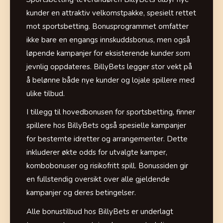
kunder en attraktiv velkomstpakke, spesielt rettet
mot sportsbetting. Bonusprogrammet omfatter
ikke bare en engangs innskuddsbonus, men også
løpende kampanjer for eksisterende kunder som
jevnlig oppdateres. BillyBets legger stor vekt på
å belønne både nye kunder og lojale spillere med
ulike tilbud.
I tillegg til hovedbonusen for sportsbetting, finner
spillere hos BillyBets også spesielle kampanjer
for bestemte idretter og arrangementer. Dette
inkluderer økte odds for utvalgte kamper,
kombobonuser og risikofritt spill. Bonussiden gir
en fullstendig oversikt over alle gjeldende
kampanjer og deres betingelser.
Alle bonustilbud hos BillyBets er underlagt