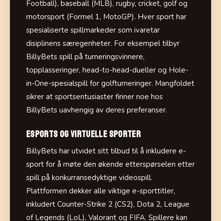
Football), baseball (MLB), rugby, cricket, golf og
motorsport (Formel 1, MotoGP). Hver sport har
spesialiserte spillmarkeder som ivaretar
disiplinens særegenheter. For eksempel tilbyr
BillyBets spill på turneringsvinnere,
topplasseringer, head-to-head-dueller og Hole-
in-One-spesialspill for golfturneringer. Mangfoldet
sikrer at sportsentusiaster finner noe hos
BillyBets uavhengig av deres preferanser.
Esports og virtuelle sporter
BillyBets har utvidet sitt tilbud til å inkludere e-
sport for å møte den økende etterspørselen etter
spill på konkurransedyktige videospill.
Plattformen dekker alle viktige e-sporttitler,
inkludert Counter-Strike 2 (CS2), Dota 2, League
of Legends (LoL), Valorant og FIFA. Spillere kan