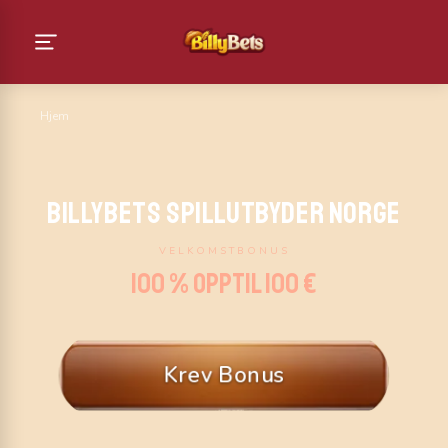
Hjem
BillyBets Spillutbyder Norge
VELKOMSTBONUS
100 % opptil 100 €
Krev Bonus