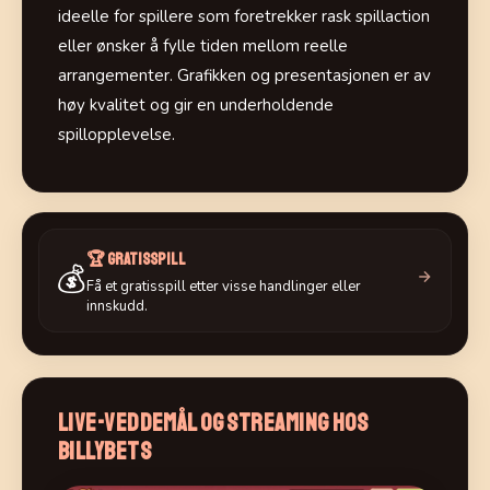
ideelle for spillere som foretrekker rask spillaction
eller ønsker å fylle tiden mellom reelle
arrangementer. Grafikken og presentasjonen er av
høy kvalitet og gir en underholdende
spillopplevelse.
🏆 Gratisspill
💰
Få et gratisspill etter visse handlinger eller
innskudd.
Live-veddemål og streaming hos
BillyBets