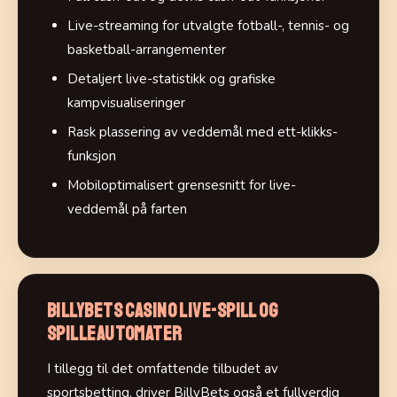
Live-streaming for utvalgte fotball-, tennis- og
basketball-arrangementer
Detaljert live-statistikk og grafiske
kampvisualiseringer
Rask plassering av veddemål med ett-klikks-
funksjon
Mobiloptimalisert grensesnitt for live-
veddemål på farten
BillyBets Casino Live-spill og
spilleautomater
I tillegg til det omfattende tilbudet av
sportsbetting, driver BillyBets også et fullverdig