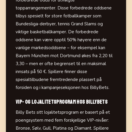
forbedrede odds for utvalgte
topparrangementer. Disse forbedrede oddsene
tilbys spesielt for store fotballkamper som
Bundesliga-derbyer, tennis Grand Slams og
viktige basketballkamper. De forbedrede
oddsene kan være opptil 50% høyere enn de
vanlige markedsoddsene – for eksempel kan
Bayern München mot Dortmund økes fra 2,20 til
3,30 – men er ofte begrenset til en maksimal
innsats på 50 €. Spillere finner disse
spesialtilbudene fremtredende plassert på
forsiden og i kampanjeseksjonen hos BillyBets.
VIP- og lojalitetsprogram hos BillyBets
Billy Bets sitt lojalitetsprogram er basert på et
poengsystem med fem forskjellige VIP-nivåer:
Bronse, Sølv, Gull, Platina og Diamant. Spillere