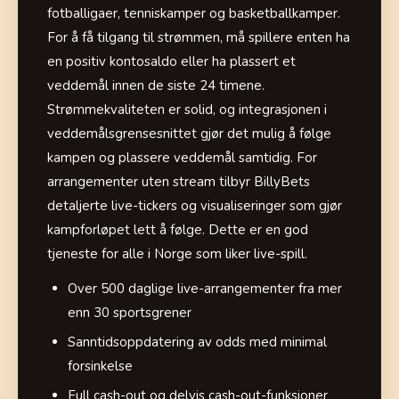
fotballigaer, tenniskamper og basketballkamper.
For å få tilgang til strømmen, må spillere enten ha
en positiv kontosaldo eller ha plassert et
veddemål innen de siste 24 timene.
Strømmekvaliteten er solid, og integrasjonen i
veddemålsgrensesnittet gjør det mulig å følge
kampen og plassere veddemål samtidig. For
arrangementer uten stream tilbyr BillyBets
detaljerte live-tickers og visualiseringer som gjør
kampforløpet lett å følge. Dette er en god
tjeneste for alle i Norge som liker live-spill.
Over 500 daglige live-arrangementer fra mer
enn 30 sportsgrener
Sanntidsoppdatering av odds med minimal
forsinkelse
Full cash-out og delvis cash-out-funksjoner