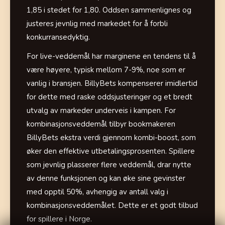
1,85 i stedet for 1,80. Oddsen sammenlignes og
justeres jevnlig med markedet for å forbli
konkurransedyktig.
For live-veddemål har marginene en tendens til å
være høyere, typisk mellom 7-9%, noe som er
vanlig i bransjen. BillyBets kompenserer imidlertid
for dette med raske oddsjusteringer og et bredt
utvalg av markeder underveis i kampen. For
kombinasjonsveddemål tilbyr bookmakeren
BillyBets ekstra verdi gjennom kombi-boost, som
øker den effektive utbetalingsprosenten. Spillere
som jevnlig plasserer flere veddemål, drar nytte
av denne funksjonen og kan øke sine gevinster
med opptil 50%, avhengig av antall valg i
kombinasjonsveddemålet. Dette er et godt tilbud
for spillere i Norge.