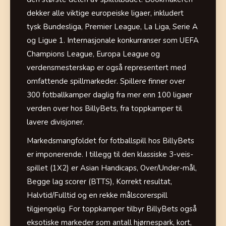
dekker alle viktige europeiske ligaer, inkludert
tysk Bundesliga, Premier League, La Liga, Serie A
og Ligue 1. Internasjonale konkurranser som UEFA
Champions League, Europa League og
verdensmesterskap er også representert med
omfattende spillmarkeder. Spillere finner over
300 fotballkamper daglig fra mer enn 100 ligaer
verden over hos BillyBets, fra toppkamper til
lavere divisjoner.
Markedsmangfoldet for fotballspill hos BillyBets
er imponerende. I tillegg til den klassiske 3-veis-
spillet (1X2) er Asian Handicaps, Over/Under-mål,
Begge lag scorer (BTTS), Korrekt resultat,
Halvtid/Fulltid og en rekke målscorerspill
tilgjengelig. For toppkamper tilbyr BillyBets også
eksotiske markeder som antall hjørnespark, kort,