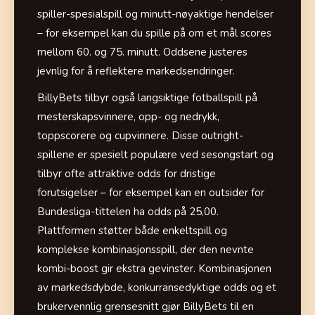
spiller-spesialspill og minutt-nøyaktige hendelser
– for eksempel kan du spille på om et mål scores
mellom 60. og 75. minutt. Oddsene justeres
jevnlig for å reflektere markedsendringer.
BillyBets tilbyr også langsiktige fotballspill på
mesterskapsvinnere, opp- og nedrykk,
toppscorere og cupvinnere. Disse outright-
spillene er spesielt populære ved sesongstart og
tilbyr ofte attraktive odds for dristige
forutsigelser – for eksempel kan en outsider for
Bundesliga-tittelen ha odds på 25,00.
Plattformen støtter både enkeltspill og
komplekse kombinasjonsspill, der den nevnte
kombi-boost gir ekstra gevinster. Kombinasjonen
av markedsdybde, konkurransedyktige odds og et
brukervennlig grensesnitt gjør BillyBets til en