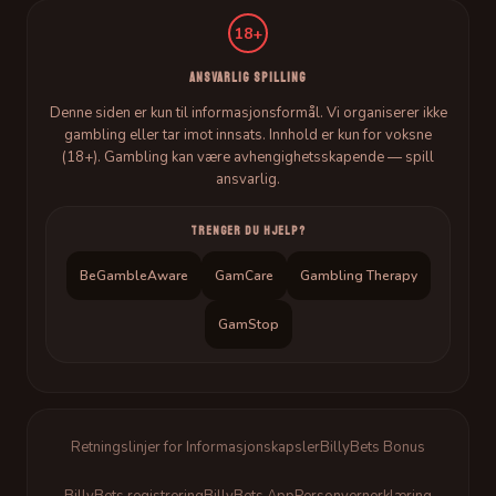
18+
ANSVARLIG SPILLING
Denne siden er kun til informasjonsformål. Vi organiserer ikke
gambling eller tar imot innsats. Innhold er kun for voksne
(18+). Gambling kan være avhengighetsskapende — spill
ansvarlig.
TRENGER DU HJELP?
BeGambleAware
GamCare
Gambling Therapy
GamStop
Retningslinjer for Informasjonskapsler
BillyBets Bonus