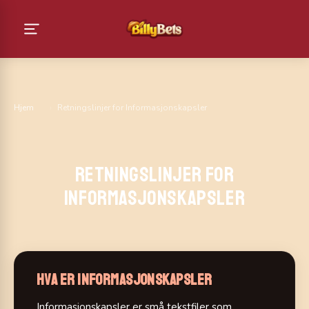
Hjem
›
Retningslinjer for Informasjonskapsler
Retningslinjer for
Informasjonskapsler
Hva er informasjonskapsler
Informasjonskapsler er små tekstfiler som