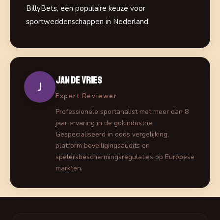
BillyBets, een populaire keuze voor
sportweddenschappen in Nederland.
Jan de Vries
J
Expert Reviewer
Professionele sportanalist met meer dan 8
jaar ervaring in de gokindustrie.
Gespecialiseerd in odds vergelijking,
platform beveiligingsaudits en
spelersbeschermingsregulaties op Europese
markten.