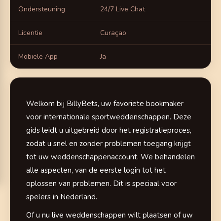
Ondersteuning
24/7 Live Chat
Licentie
Curaçao
Mobiele App
Ja
Welkom bij BillyBets, uw favoriete bookmaker
voor internationale sportweddenschappen. Deze
gids leidt u uitgebreid door het registratieproces,
zodat u snel en zonder problemen toegang krijgt
tot uw weddenschappenaccount. We behandelen
alle aspecten, van de eerste login tot het
oplossen van problemen. Dit is speciaal voor
spelers in Nederland.
Of u nu live weddenschappen wilt plaatsen of uw