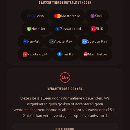
GEACCEPTEERDE BETAALMETHODEN
Visa
Mastercard
Skrill
S
Neteller
Paysafecard
BLIK
N
P
BL
PayPal
Apple Pay
Google Pay
PP
AP
GP
Przelewy24
Trustly
MuchBetter
T
MB
P24
18+
VERANTWOORD GOKKEN
Deze site is alleen voor informatieve doeleinden. Wij
organiseren geen gokken of accepteren geen
weddenschappen. Inhoud is alleen voor volwassenen (18+).
Gokken kan verslavend zijn — speel verantwoord.
HULP NODIG?