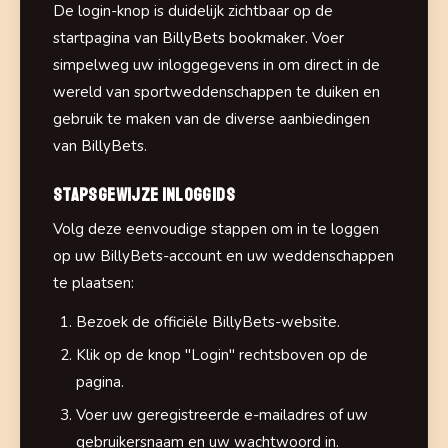
De login-knop is duidelijk zichtbaar op de
startpagina van BillyBets bookmaker. Voer
simpelweg uw inloggegevens in om direct in de
wereld van sportweddenschappen te duiken en
gebruik te maken van de diverse aanbiedingen
van BillyBets.
Stapsgewijze inloggids
Volg deze eenvoudige stappen om in te loggen
op uw BillyBets-account en uw weddenschappen
te plaatsen:
Bezoek de officiële BillyBets-website.
Klik op de knop "Login" rechtsboven op de
pagina.
Voer uw geregistreerde e-mailadres of uw
gebruikersnaam en uw wachtwoord in.