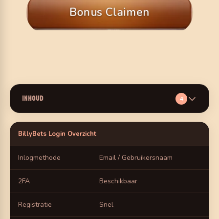
Bonus Claimen
INHOUD
4
BillyBets Login Overzicht
Inlogmethode
Email / Gebruikersnaam
2FA
Beschikbaar
Registratie
Snel