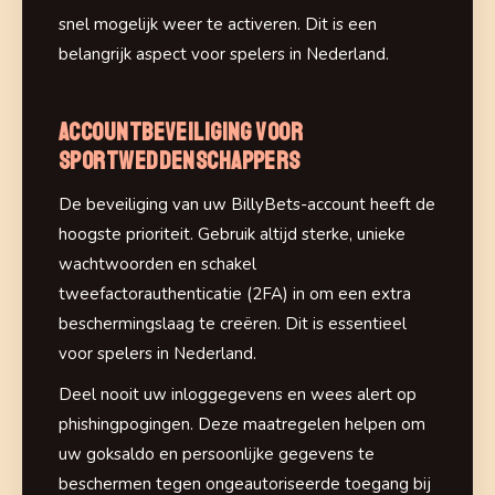
snel mogelijk weer te activeren. Dit is een
belangrijk aspect voor spelers in Nederland.
Accountbeveiliging voor
sportweddenschappers
De beveiliging van uw BillyBets-account heeft de
hoogste prioriteit. Gebruik altijd sterke, unieke
wachtwoorden en schakel
tweefactorauthenticatie (2FA) in om een extra
beschermingslaag te creëren. Dit is essentieel
voor spelers in Nederland.
Deel nooit uw inloggegevens en wees alert op
phishingpogingen. Deze maatregelen helpen om
uw goksaldo en persoonlijke gegevens te
beschermen tegen ongeautoriseerde toegang bij