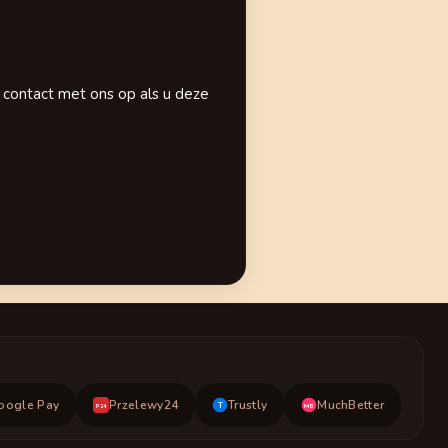
m contact met ons op als u deze
oogle Pay
Przelewy24
Trustly
MuchBetter
T
MB
P24