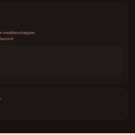
geen weddenschappen.
ntwoord.
s