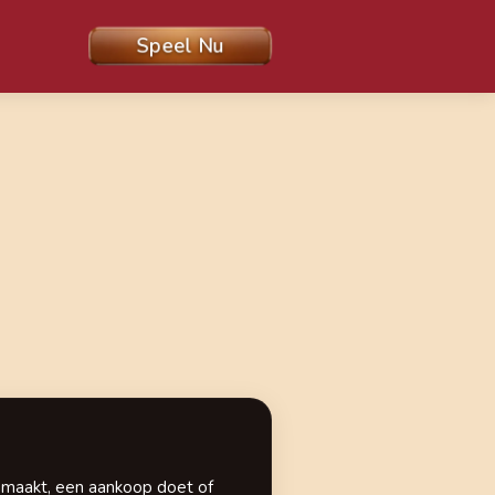
Speel Nu
anmaakt, een aankoop doet of