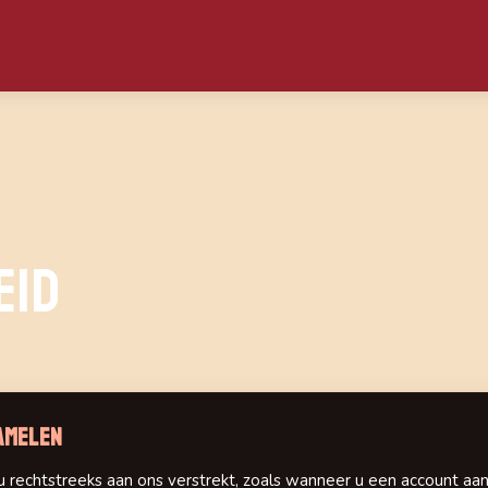
eid
zamelen
u rechtstreeks aan ons verstrekt, zoals wanneer u een account a