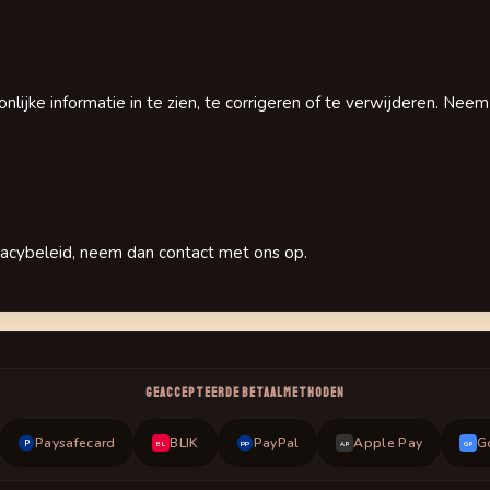
lijke informatie in te zien, te corrigeren of te verwijderen. Nee
ivacybeleid, neem dan contact met ons op.
GEACCEPTEERDE BETAALMETHODEN
Paysafecard
BLIK
PayPal
Apple Pay
G
P
PP
BL
AP
GP