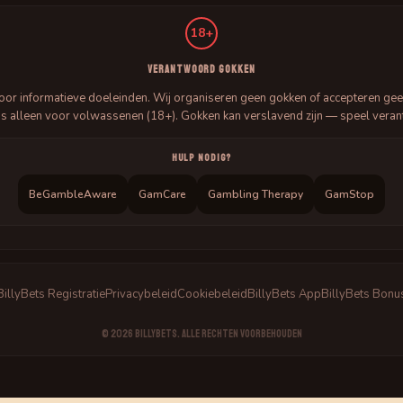
18+
VERANTWOORD GOKKEN
 voor informatieve doeleinden. Wij organiseren geen gokken of accepteren 
is alleen voor volwassenen (18+). Gokken kan verslavend zijn — speel vera
HULP NODIG?
BeGambleAware
GamCare
Gambling Therapy
GamStop
BillyBets Registratie
Privacybeleid
Cookiebeleid
BillyBets App
BillyBets Bonu
© 2026 BillyBets. Alle rechten voorbehouden