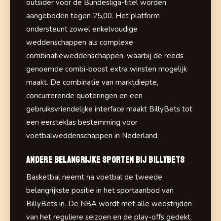
outsider voor de Bundesliga-titel worden
aangeboden tegen 25,00. Het platform
ondersteunt zowel enkelvoudige
weddenschappen als complexe
combinatieweddenschappen, waarbij de reeds
genoemde combi-boost extra winsten mogelijk
maakt. De combinatie van marktdiepte,
concurrerende quoteringen en een
gebruiksvriendelijke interface maakt BillyBets tot
een eersteklas bestemming voor
voetbalweddenschappen in Nederland.
Andere Belangrijke Sporten bij BillyBets
Basketbal neemt na voetbal de tweede
belangrijkste positie in het sportaanbod van
BillyBets in. De NBA wordt met alle wedstrijden
van het reguliere seizoen en de play-offs gedekt,