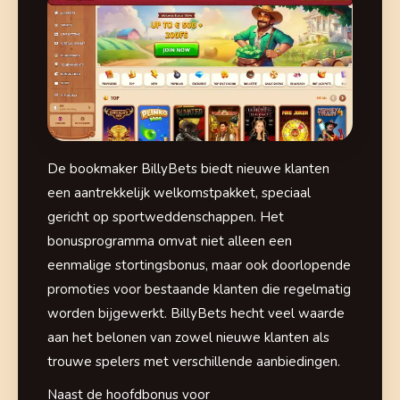
De bookmaker BillyBets biedt nieuwe klanten
een aantrekkelijk welkomstpakket, speciaal
gericht op sportweddenschappen. Het
bonusprogramma omvat niet alleen een
eenmalige stortingsbonus, maar ook doorlopende
promoties voor bestaande klanten die regelmatig
worden bijgewerkt. BillyBets hecht veel waarde
aan het belonen van zowel nieuwe klanten als
trouwe spelers met verschillende aanbiedingen.
Naast de hoofdbonus voor