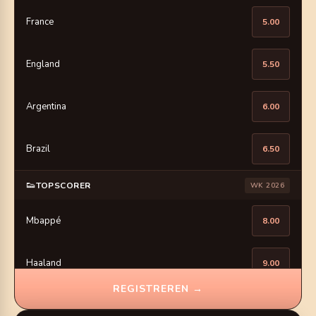
France
5.00
England
5.50
Argentina
6.00
Brazil
6.50
👟
TOPSCORER
WK 2026
Mbappé
8.00
Haaland
9.00
REGISTREREN →
Kane
10.0