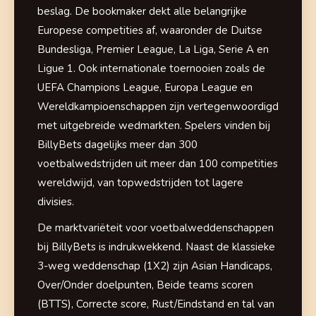
beslag. De bookmaker dekt alle belangrijke
Europese competities af, waaronder de Duitse
Bundesliga, Premier League, La Liga, Serie A en
Ligue 1. Ook internationale toernooien zoals de
UEFA Champions League, Europa League en
Wereldkampioenschappen zijn vertegenwoordigd
met uitgebreide wedmarkten. Spelers vinden bij
BillyBets dagelijks meer dan 300
voetbalwedstrijden uit meer dan 100 competities
wereldwijd, van topwedstrijden tot lagere
divisies.
De marktvariëteit voor voetbalweddenschappen
bij BillyBets is indrukwekkend. Naast de klassieke
3-weg weddenschap (1X2) zijn Asian Handicaps,
Over/Onder doelpunten, Beide teams scoren
(BTTS), Correcte score, Rust/Eindstand en tal van