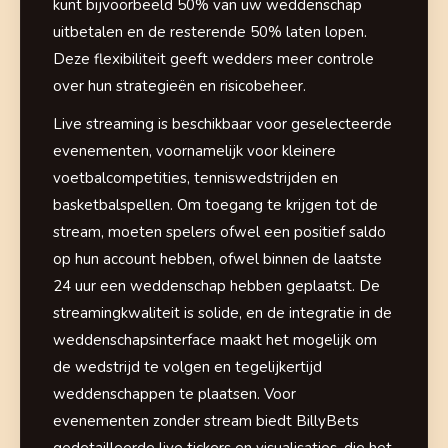
kunt bijvoorbeeld 50% van uw weddenschap
uitbetalen en de resterende 50% laten lopen.
Deze flexibiliteit geeft wedders meer controle
over hun strategieën en risicobeheer.
Live streaming is beschikbaar voor geselecteerde
evenementen, voornamelijk voor kleinere
voetbalcompetities, tenniswedstrijden en
basketbalspellen. Om toegang te krijgen tot de
stream, moeten spelers ofwel een positief saldo
op hun account hebben, ofwel binnen de laatste
24 uur een weddenschap hebben geplaatst. De
streamingkwaliteit is solide, en de integratie in de
weddenschapsinterface maakt het mogelijk om
de wedstrijd te volgen en tegelijkertijd
weddenschappen te plaatsen. Voor
evenementen zonder stream biedt BillyBets
gedetailleerde live tickers en visualisaties, die het