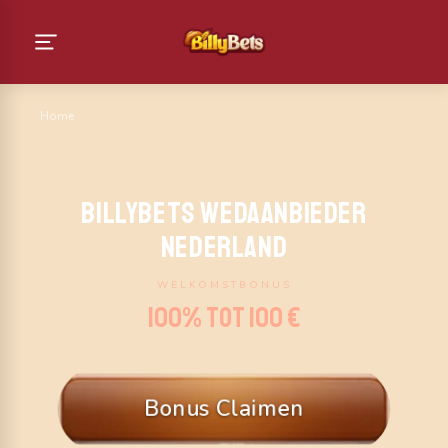
Home
BillyBets Wedaanbieder
Nederland
WELKOMSTBONUS
100% tot 100 €
Bonus Claimen