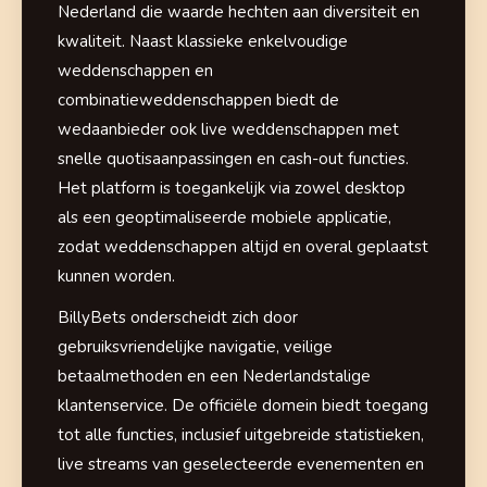
Nederland die waarde hechten aan diversiteit en
kwaliteit. Naast klassieke enkelvoudige
France
2.75
weddenschappen en
combinatieweddenschappen biedt de
England
3.00
wedaanbieder ook live weddenschappen met
snelle quotisaanpassingen en cash-out functies.
Brazil
3.25
Het platform is toegankelijk via zowel desktop
als een geoptimaliseerde mobiele applicatie,
zodat weddenschappen altijd en overal geplaatst
kunnen worden.
BillyBets onderscheidt zich door
gebruiksvriendelijke navigatie, veilige
betaalmethoden en een Nederlandstalige
klantenservice. De officiële domein biedt toegang
tot alle functies, inclusief uitgebreide statistieken,
live streams van geselecteerde evenementen en