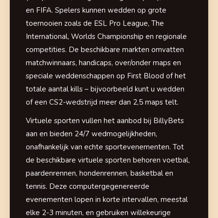
en FIFA. Spelers kunnen wedden op grote
toernooien zoals de ESL Pro League, The
International, Worlds Championship en regionale
competities. De beschikbare markten omvatten
matchwinnaars, handicaps, over/onder maps en
speciale weddenschappen op First Blood of het
totale aantal kills – bijvoorbeeld kunt u wedden
of een CS2-wedstrijd meer dan 2,5 maps telt.
Virtuele sporten vullen het aanbod bij BillyBets
aan en bieden 24/7 wedmogelijkheden,
onafhankelijk van echte sportevenementen. Tot
de beschikbare virtuele sporten behoren voetbal,
paardenrennen, hondenrennen, basketbal en
tennis. Deze computergegenereerde
evenementen lopen in korte intervallen, meestal
elke 2-3 minuten, en gebruiken willekeurige