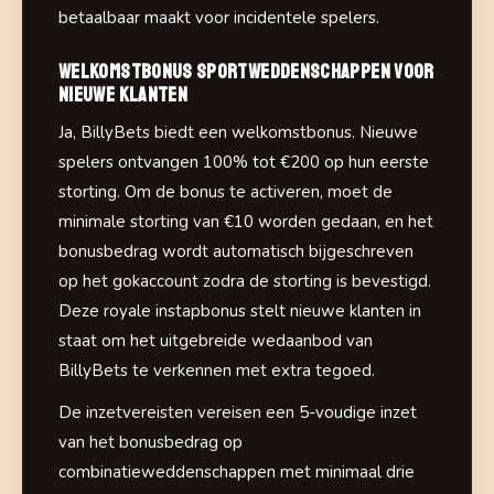
betaalbaar maakt voor incidentele spelers.
Welkomstbonus sportweddenschappen voor
nieuwe klanten
Ja, BillyBets biedt een welkomstbonus. Nieuwe
spelers ontvangen 100% tot €200 op hun eerste
storting. Om de bonus te activeren, moet de
minimale storting van €10 worden gedaan, en het
bonusbedrag wordt automatisch bijgeschreven
op het gokaccount zodra de storting is bevestigd.
Deze royale instapbonus stelt nieuwe klanten in
staat om het uitgebreide wedaanbod van
BillyBets te verkennen met extra tegoed.
De inzetvereisten vereisen een 5-voudige inzet
van het bonusbedrag op
combinatieweddenschappen met minimaal drie