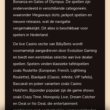
Bonanza en Gates of Olympus. De spellen zijn
onderverdeeld in verschillende categorieën,
waaronder Megaways slots, jackpot spellen en
nieuwe releases, wat de navigatie
vergemakkelijkt. Dit alles is beschikbaar voor
spelers in Nederland.
De live Casino sectie van BillyBets wordt
voornamelijk aangedreven door Evolution Gaming
en biedt een eersteklas selectie aan live dealer
spellen. Spelers vinden klassieke tafelspellen
zoals Roulette (European, French, Lightning
Roulette), Blackjack (Classic, Infinite, VIP tafels),
Baccarat en poker varianten zoals Casino
Hold'em. Bijzonder populair zijn de game shows
zoals Crazy Time, Monopoly Live, Dream Catcher
en Deal or No Deal, die entertainment