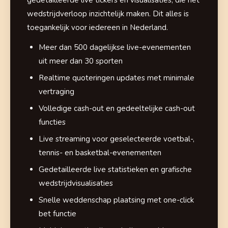
wedstrijdverloop inzichtelijk maken. Dit alles is
toegankelijk voor iedereen in Nederland.
Meer dan 500 dagelijkse live-evenementen
uit meer dan 30 sporten
Realtime quoteringen updates met minimale
vertraging
Volledige cash-out en gedeeltelijke cash-out
functies
Live streaming voor geselecteerde voetbal-,
tennis- en basketbal-evenementen
Gedetailleerde live statistieken en grafische
wedstrijdvisualisaties
Snelle weddenschap plaatsing met one-click
bet functie