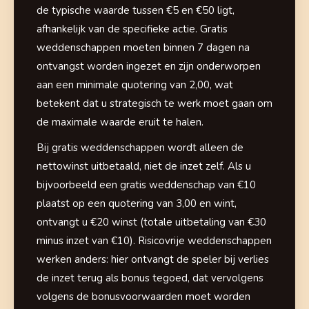
de typische waarde tussen €5 en €50 ligt,
afhankelijk van de specifieke actie. Gratis
weddenschappen moeten binnen 7 dagen na
ontvangst worden ingezet en zijn onderworpen
aan een minimale quotering van 2,00, wat
betekent dat u strategisch te werk moet gaan om
de maximale waarde eruit te halen.
Bij gratis weddenschappen wordt alleen de
nettowinst uitbetaald, niet de inzet zelf. Als u
bijvoorbeeld een gratis weddenschap van €10
plaatst op een quotering van 3,00 en wint,
ontvangt u €20 winst (totale uitbetaling van €30
minus inzet van €10). Risicovrije weddenschappen
werken anders: hier ontvangt de speler bij verlies
de inzet terug als bonus tegoed, dat vervolgens
volgens de bonusvoorwaarden moet worden