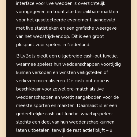
interface voor live wedden is overzichtelijk
vormgegeven en toont alle beschikbare markten
voor het geselecteerde evenement, aangevuld
met live statistieken en een grafische weergave
van het wedstrijdverloop. Dit is een groot
pluspunt voor spelers in Nederland.
BillyBets biedt een uitgebreide cash-out functie,
waarmee spelers hun weddenschappen voortijdig
kunnen verkopen en winsten veiligstellen of
verliezen minimaliseren. De cash-out optie is
beschikbaar voor zowel pre-match als live
weddenschappen en wordt aangeboden voor de
meeste sporten en markten. Daarnaast is er een
gedeeltelijke cash-out functie, waarbij spelers
slechts een deel van hun weddenschap kunnen
laten uitbetalen, terwijl de rest actief blijft – u