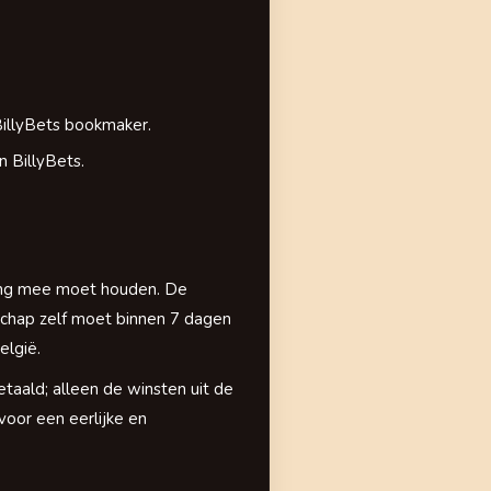
illyBets bookmaker.
 BillyBets.
ing mee moet houden. De
chap zelf moet binnen 7 dagen
elgië.
taald; alleen de winsten uit de
oor een eerlijke en