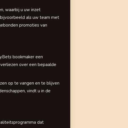
n, waarbij u uw inzet
, bijvoorbeeld als uw team met
sgebonden promoties van
illyBets bookmaker een
verliezen over een bepaalde
zen op te vangen en te blijven
enschappen, vindt u in de
yaliteitsprogramma dat