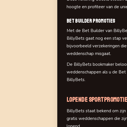
hoogte en profiteer van de uni
Bet Builder Promoties
Met de Bet Builder van BillyB
BillyBets gaat nog een stap ve
bijvoorbeeld verzekeringen die
weddenschap misgaat.
De BillyBets bookmaker beloont
weddenschappen als u de Bet Bui
BillyBets.
Lopende sportpromoti
BillyBets staat bekend om zijn
gratis weddenschappen die zijn 
lonend.