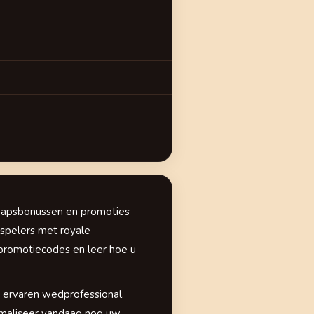
hapsbonussen en promoties
spelers met royale
 promotiecodes en leer hoe u
n ervaren wedprofessional,
ximaliseer vandaag nog uw