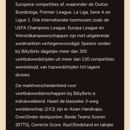
Europese competities af, waaronder de Duitse
Bundesliga, Premier League, La Liga, Serie A en
Ligue 1. Ook internationale toernooien zoals de
UEFA Champions League, Europa League en
Wereldkampioenschappen zijn met uitgebreide
wedmarkten vertegenwoordigd. Spelers vinden
bij BillyBets dagelijks meer dan 300
voetbalwedstrijden uit meer dan 100 competities
wereldwijd, van topwedstrijden tot lagere
divisies.
De marktverscheidenheid voor
voetbalweddenschappen bij BillyBets is
indrukwekkend. Naast de klassieke 3-weg
weddenschap (1X2) zijn er Asian Handicaps,
Over/Onder doelpunten, Beide Teams Scoren
(BTTS), Correcte Score, Rust/Eindstand en talrijke