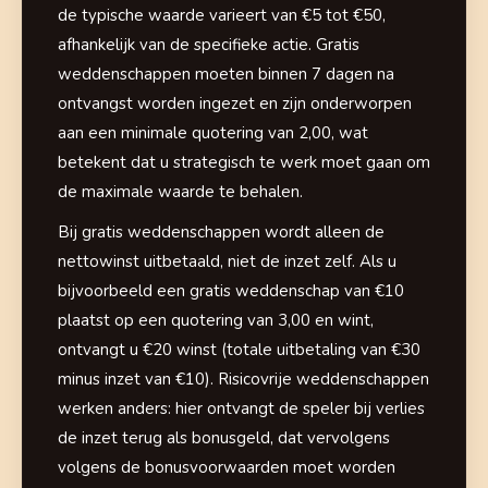
de typische waarde varieert van €5 tot €50,
afhankelijk van de specifieke actie. Gratis
weddenschappen moeten binnen 7 dagen na
ontvangst worden ingezet en zijn onderworpen
aan een minimale quotering van 2,00, wat
betekent dat u strategisch te werk moet gaan om
de maximale waarde te behalen.
Bij gratis weddenschappen wordt alleen de
nettowinst uitbetaald, niet de inzet zelf. Als u
bijvoorbeeld een gratis weddenschap van €10
plaatst op een quotering van 3,00 en wint,
ontvangt u €20 winst (totale uitbetaling van €30
minus inzet van €10). Risicovrije weddenschappen
werken anders: hier ontvangt de speler bij verlies
de inzet terug als bonusgeld, dat vervolgens
volgens de bonusvoorwaarden moet worden