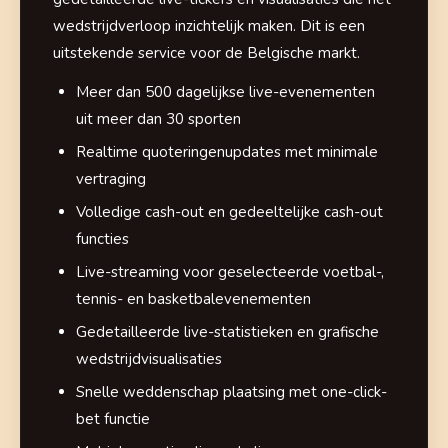
wedstrijdverloop inzichtelijk maken. Dit is een
uitstekende service voor de Belgische markt.
Meer dan 500 dagelijkse live-evenementen
uit meer dan 30 sporten
Realtime quoteringenupdates met minimale
vertraging
Volledige cash-out en gedeeltelijke cash-out
functies
Live-streaming voor geselecteerde voetbal-,
tennis- en basketbalevenementen
Gedetailleerde live-statistieken en grafische
wedstrijdvisualisaties
Snelle weddenschap plaatsing met one-click-
bet functie