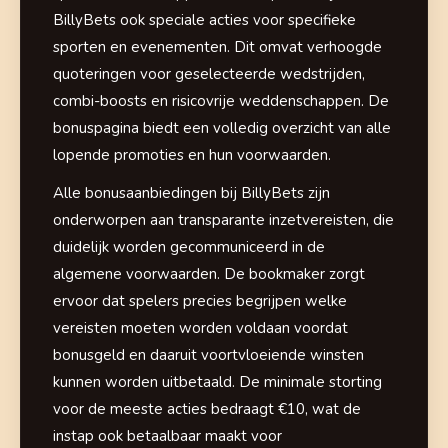
BillyBets ook speciale acties voor specifieke
sporten en evenementen. Dit omvat verhoogde
quoteringen voor geselecteerde wedstrijden,
combi-boosts en risicovrije weddenschappen. De
bonuspagina biedt een volledig overzicht van alle
lopende promoties en hun voorwaarden.
Alle bonusaanbiedingen bij BillyBets zijn
onderworpen aan transparante inzetvereisten, die
duidelijk worden gecommuniceerd in de
algemene voorwaarden. De bookmaker zorgt
ervoor dat spelers precies begrijpen welke
vereisten moeten worden voldaan voordat
bonusgeld en daaruit voortvloeiende winsten
kunnen worden uitbetaald. De minimale storting
voor de meeste acties bedraagt €10, wat de
instap ook betaalbaar maakt voor