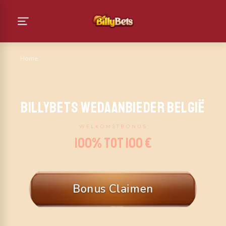
Home
BillyBets Wedaanbieder België
WELKOMSTBONUS
100% tot 100 €
Bonus Claimen