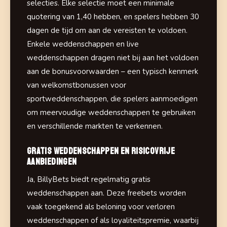
selecties. Elke selectie moet een minimale
quotering van 1,40 hebben, en spelers hebben 30
dagen de tijd om aan de vereisten te voldoen.
Enkele weddenschappen en live
weddenschappen dragen niet bij aan het voldoen
aan de bonusvoorwaarden – een typisch kenmerk
van welkomstbonussen voor
sportweddenschappen, die spelers aanmoedigen
om meervoudige weddenschappen te gebruiken
en verschillende markten te verkennen.
Gratis weddenschappen en risicovrije
aanbiedingen
Ja, BillyBets biedt regelmatig gratis
weddenschappen aan. Deze freebets worden
vaak toegekend als beloning voor verloren
weddenschappen of als loyaliteitspremie, waarbij