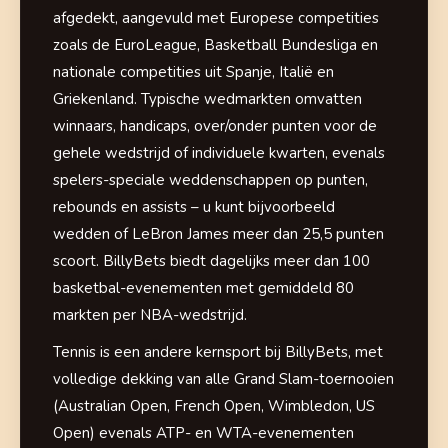
afgedekt, aangevuld met Europese competities
zoals de EuroLeague, Basketball Bundesliga en
nationale competities uit Spanje, Italië en
Griekenland. Typische wedmarkten omvatten
winnaars, handicaps, over/onder punten voor de
gehele wedstrijd of individuele kwarten, evenals
spelers-speciale weddenschappen op punten,
rebounds en assists – u kunt bijvoorbeeld
wedden of LeBron James meer dan 25,5 punten
scoort. BillyBets biedt dagelijks meer dan 100
basketbal-evenementen met gemiddeld 80
markten per NBA-wedstrijd.
Tennis is een andere kernsport bij BillyBets, met
volledige dekking van alle Grand Slam-toernooien
(Australian Open, French Open, Wimbledon, US
Open) evenals ATP- en WTA-evenementen