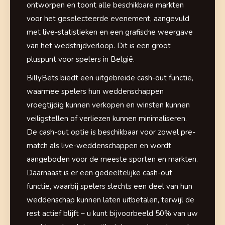
ontworpen en toont alle beschikbare markten
voor het geselecteerde evenement, aangevuld
met live-statistieken en een grafische weergave
van het wedstrijdverloop. Dit is een groot
pluspunt voor spelers in België.
BillyBets biedt een uitgebreide cash-out functie,
waarmee spelers hun weddenschappen
vroegtijdig kunnen verkopen en winsten kunnen
veiligstellen of verliezen kunnen minimaliseren.
De cash-out optie is beschikbaar voor zowel pre-
match als live-weddenschappen en wordt
aangeboden voor de meeste sporten en markten.
Daarnaast is er een gedeeltelijke cash-out
functie, waarbij spelers slechts een deel van hun
weddenschap kunnen laten uitbetalen, terwijl de
rest actief blijft – u kunt bijvoorbeeld 50% van uw