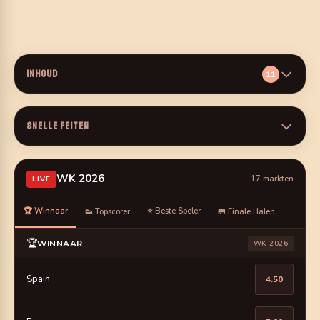
INHOUD
11
SNELLE FEITEN
WK 2026
17 markten
LIVE
🏆 Winnaar
⭐ Beste Speler
👟 Topscorer
🥅 Finale Halen
🏆
WINNAAR
WK 2026
Spain
4.50