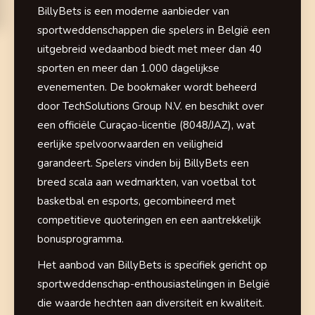
BillyBets is een moderne aanbieder van
Vinícius
12.0
sportweddenschappen die spelers in België een
⭐
uitgebreid wedaanbod biedt met meer dan 40
BESTE SPELER
WK 2026
sporten en meer dan 1.000 dagelijkse
Bellingham
7.00
evenementen. De bookmaker wordt beheerd
door TechSolutions Group N.V. en beschikt over
een officiële Curaçao-licentie (8048/JAZ), wat
Mbappé
7.50
eerlijke spelvoorwaarden en veiligheid
garandeert. Spelers vinden bij BillyBets een
Yamal
8.00
breed scala aan wedmarkten, van voetbal tot
basketbal en esports, gecombineerd met
Vinícius
10.0
competitieve quoteringen en een aantrekkelijk
bonusprogramma.
🥅
FINALE HALEN
WK 2026
Het aanbod van BillyBets is specifiek gericht op
Spain
2.50
sportweddenschap-enthousiastelingen in België
die waarde hechten aan diversiteit en kwaliteit.