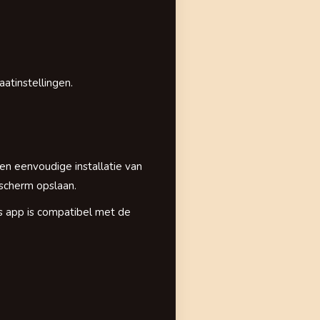
atinstellingen.
en eenvoudige installatie van
tscherm opslaan.
s app is compatibel met de