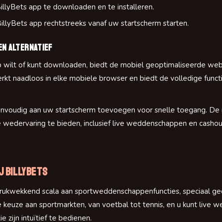
llyBets app te downloaden en te installeren.
BillyBets app rechtstreeks vanaf uw startscherm starten.
n Alternatief
p wilt of kunt downloaden, biedt de mobiel geoptimaliseerde web
rkt naadloos in elke mobiele browser en biedt de volledige functi
envoudig aan uw startscherm toevoegen voor snelle toegang. De m
edervaring te bieden, inclusief live weddenschappen en cashout-
j BillyBets
drukwekkend scala aan sportweddenschappenfuncties, speciaal ge
me keuze aan sportmarkten, van voetbal tot tennis, en u kunt liv
 zijn intuïtief te bedienen.