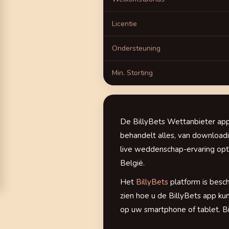
Licentie
Ondersteuning
Min. Storting
De BillyBets Wettanbieter app
behandelt alles, van downloadi
live weddenschap-ervaring opt
België.
Het
BillyBets
platform is besc
zien hoe u de BillyBets app ku
op uw smartphone of tablet. B