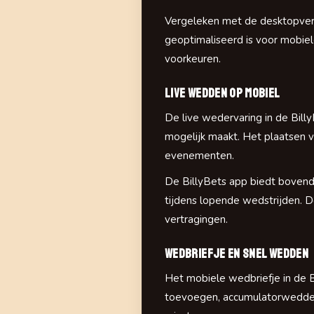
Vergeleken met de desktopvers
geoptimaliseerd is voor mobie
voorkeuren.
Live Wedden op Mobiel
De live wedervaring in de Billy
mogelijk maakt. Het plaatsen v
evenementen.
De BillyBets app biedt bovendi
tijdens lopende wedstrijden. D
vertragingen.
Wedbriefje en Snel Wedden
Het mobiele wedbriefje in de B
toevoegen, accumulatorweddens