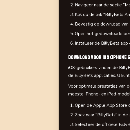
Navigeer naar de sectie "M
Klik op de link "BillyBets
Bevestig de download van 
Open het gedownloade besta
Installeer de BillyBets app 
Download voor iOS (iPhone &
iOS-gebruikers vinden de Billy
de BillyBets applicaties. U ku
Voor optimale prestaties van d
meeste iPhone- en iPad-modell
Open de Apple App Store o
Zoek naar "BillyBets" in de 
Selecteer de officiële Billy