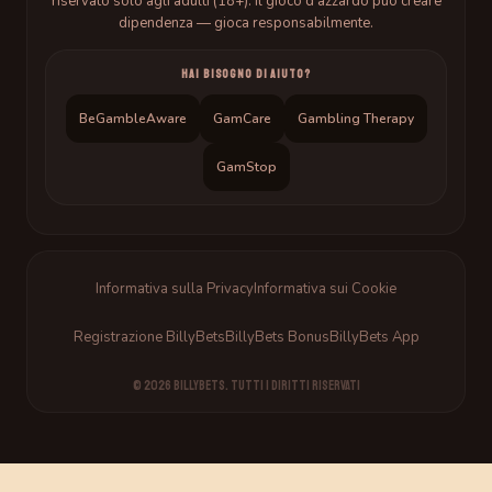
riservato solo agli adulti (18+). Il gioco d'azzardo può creare
dipendenza — gioca responsabilmente.
HAI BISOGNO DI AIUTO?
BeGambleAware
GamCare
Gambling Therapy
GamStop
Informativa sulla Privacy
Informativa sui Cookie
Registrazione BillyBets
BillyBets Bonus
BillyBets App
© 2026 BillyBets. Tutti i diritti riservati