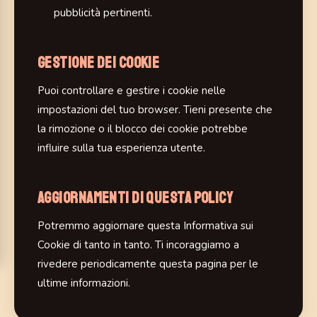
pubblicità pertinenti.
Gestione dei cookie
Puoi controllare e gestire i cookie nelle
impostazioni del tuo browser. Tieni presente che
la rimozione o il blocco dei cookie potrebbe
influire sulla tua esperienza utente.
Aggiornamenti di questa policy
Potremmo aggiornare questa Informativa sui
Cookie di tanto in tanto. Ti incoraggiamo a
rivedere periodicamente questa pagina per le
ultime informazioni.