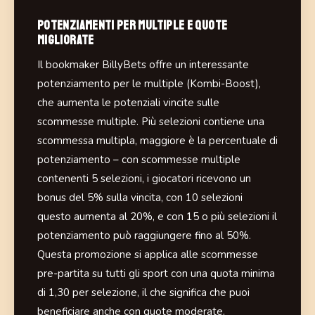
Potenziamenti per Multiple e Quote
Migliorate
Il bookmaker BillyBets offre un interessante
potenziamento per le multiple (Kombi-Boost),
che aumenta le potenziali vincite sulle
scommesse multiple. Più selezioni contiene una
scommessa multipla, maggiore è la percentuale di
potenziamento – con scommesse multiple
contenenti 5 selezioni, i giocatori ricevono un
bonus del 5% sulla vincita, con 10 selezioni
questo aumenta al 20%, e con 15 o più selezioni il
potenziamento può raggiungere fino al 50%.
Questa promozione si applica alle scommesse
pre-partita su tutti gli sport con una quota minima
di 1,30 per selezione, il che significa che puoi
beneficiare anche con quote moderate.