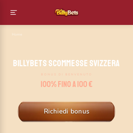
Home
BillyBets Scommesse Svizzera
BONUS DI BENVENUTO
100% fino a 100 €
Richiedi bonus