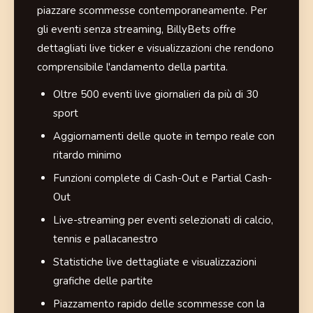
piazzare scommesse contemporaneamente. Per
gli eventi senza streaming, BillyBets offre
dettagliati live ticker e visualizzazioni che rendono
comprensibile l'andamento della partita.
Oltre 500 eventi live giornalieri da più di 30
sport
Aggiornamenti delle quote in tempo reale con
ritardo minimo
Funzioni complete di Cash-Out e Partial Cash-
Out
Live-streaming per eventi selezionati di calcio,
tennis e pallacanestro
Statistiche live dettagliate e visualizzazioni
grafiche delle partite
Piazzamento rapido delle scommesse con la