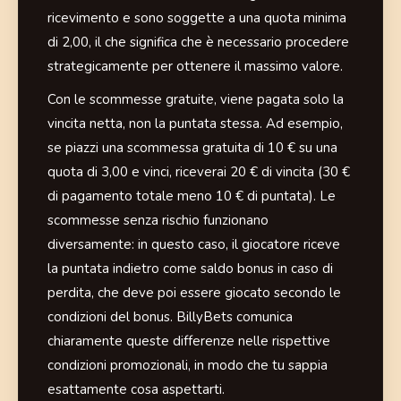
ricevimento e sono soggette a una quota minima
di 2,00, il che significa che è necessario procedere
strategicamente per ottenere il massimo valore.
Con le scommesse gratuite, viene pagata solo la
vincita netta, non la puntata stessa. Ad esempio,
se piazzi una scommessa gratuita di 10 € su una
quota di 3,00 e vinci, riceverai 20 € di vincita (30 €
di pagamento totale meno 10 € di puntata). Le
scommesse senza rischio funzionano
diversamente: in questo caso, il giocatore riceve
la puntata indietro come saldo bonus in caso di
perdita, che deve poi essere giocato secondo le
condizioni del bonus. BillyBets comunica
chiaramente queste differenze nelle rispettive
condizioni promozionali, in modo che tu sappia
esattamente cosa aspettarti.