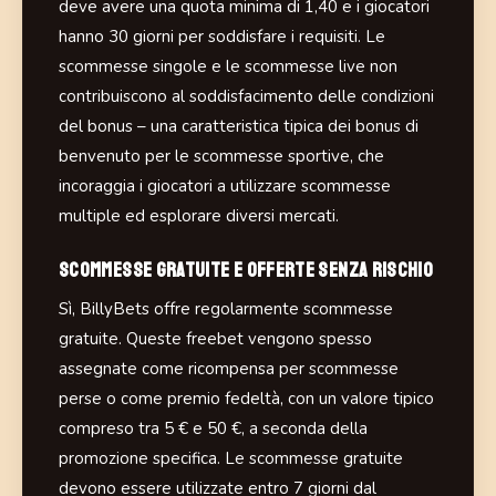
deve avere una quota minima di 1,40 e i giocatori
hanno 30 giorni per soddisfare i requisiti. Le
scommesse singole e le scommesse live non
contribuiscono al soddisfacimento delle condizioni
del bonus – una caratteristica tipica dei bonus di
benvenuto per le scommesse sportive, che
incoraggia i giocatori a utilizzare scommesse
multiple ed esplorare diversi mercati.
Scommesse Gratuite e Offerte Senza Rischio
Sì, BillyBets offre regolarmente scommesse
gratuite. Queste freebet vengono spesso
assegnate come ricompensa per scommesse
perse o come premio fedeltà, con un valore tipico
compreso tra 5 € e 50 €, a seconda della
promozione specifica. Le scommesse gratuite
devono essere utilizzate entro 7 giorni dal