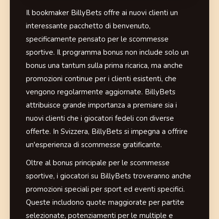
Il bookmaker BillyBets offre ai nuovi clienti un
interessante pacchetto di benvenuto,
specificamente pensato per le scommesse
sportive. Il programma bonus non include solo un
bonus una tantum sulla prima ricarica, ma anche
promozioni continue per i clienti esistenti, che
vengono regolarmente aggiornate. BillyBets
attribuisce grande importanza a premiare sia i
nuovi clienti che i giocatori fedeli con diverse
offerte. In Svizzera, BillyBets si impegna a offrire
un'esperienza di scommesse gratificante.
Oltre al bonus principale per le scommesse
sportive, i giocatori su BillyBets troveranno anche
promozioni speciali per sport ed eventi specifici.
Queste includono quote maggiorate per partite
selezionate, potenziamenti per le multiple e