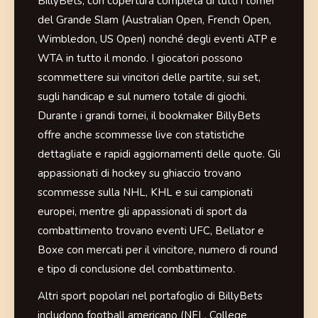
BillyBets, con copertura completa di tutti i tornei
del Grande Slam (Australian Open, French Open,
Wimbledon, US Open) nonché degli eventi ATP e
WTA in tutto il mondo. I giocatori possono
scommettere sui vincitori delle partite, sui set,
sugli handicap e sul numero totale di giochi.
Durante i grandi tornei, il bookmaker BillyBets
offre anche scommesse live con statistiche
dettagliate e rapidi aggiornamenti delle quote. Gli
appassionati di hockey su ghiaccio trovano
scommesse sulla NHL, KHL e sui campionati
europei, mentre gli appassionati di sport da
combattimento trovano eventi UFC, Bellator e
Boxe con mercati per il vincitore, numero di round
e tipo di conclusione del combattimento.
Altri sport popolari nel portafoglio di BillyBets
includono football americano (NFL, College