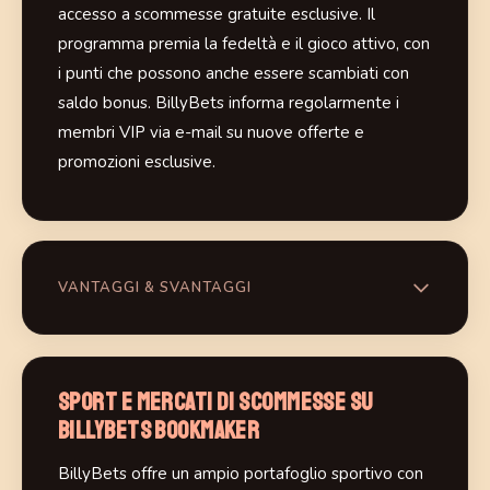
accesso a scommesse gratuite esclusive. Il
programma premia la fedeltà e il gioco attivo, con
i punti che possono anche essere scambiati con
saldo bonus. BillyBets informa regolarmente i
membri VIP via e-mail su nuove offerte e
promozioni esclusive.
VANTAGGI & SVANTAGGI
VANTAGGI
App mobile intuitiva per l'uso in mobilità
Sport e mercati di scommesse su
BillyBets bookmaker
SVANTAGGI
BillyBets offre un ampio portafoglio sportivo con