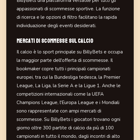
BillyBets una piattaforma versatile per tutti gli
appassionati di scommesse sportive. La funzione
di ricerca e le opzioni di filtro facilitano la rapida
individuazione degli eventi desiderati.
Mercati di scommesse sul calcio
Il calcio è lo sport principale su BillyBets e occupa
la maggior parte dell'offerta di scommesse. Il
bookmaker copre tutti i principali campionati
europei, tra cui la Bundesliga tedesca, la Premier
League, La Liga, la Serie A e la Ligue 1. Anche le
competizioni internazionali come la UEFA
Champions League, l'Europa League e i Mondiali
sono rappresentate con ampi mercati di
scommesse. Su BillyBets i giocatori trovano ogni
giorno oltre 300 partite di calcio da più di 100
campionati in tutto il mondo, dagli incontri di alto