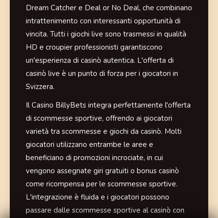
Dream Catcher e Deal or No Deal, che combinano
intrattenimento con interessanti opportunità di
vincita. Tutti i giochi live sono trasmessi in qualità
HD e croupier professionisti garantiscono
un'esperienza di casinò autentica. L'offerta di
casinò live è un punto di forza per i giocatori in
Svizzera.
Il Casino BillyBets integra perfettamente l'offerta
di scommesse sportive, offrendo ai giocatori
varietà tra scommesse e giochi da casinò. Molti
giocatori utilizzano entrambe le aree e
beneficiano di promozioni incrociate, in cui
vengono assegnate giri gratuiti o bonus casinò
come ricompensa per le scommesse sportive.
L'integrazione è fluida e i giocatori possono
passare dalle scommesse sportive al casinò con