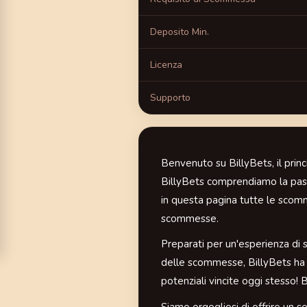
Deposito Min.
Licenza
Supporto
Benvenuto su BillyBets, il prin
BillyBets comprendiamo la pass
in questa pagina tutte le scomme
scommesse.
Preparati per un'esperienza d
delle scommesse, BillyBets ha q
potenziali vincite oggi stesso! 
Siamo orgogliosi di offrire un s