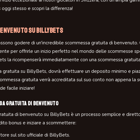
s oggi stesso e scopri la differenza!
benvenuto su BillyBets
possono godere di un'incredibile scommessa gratuita di benvenuto. 
te per offrirle un inizio perfetto nel mondo delle scommesse spor
Bets la ricompenserà immediatamente con una scommessa gratuita
 gratuita su BillyBets, dovrà effettuare un deposito minimo e pi
commessa gratuita verrà accreditata sul suo conto non appena la 
e facile iniziare!
sa gratuita di benvenuto
atuita di benvenuto su BillyBets è un processo semplice e dirett
dito bonus e iniziare a scommettere:
ore sul sito ufficiale di BillyBets.