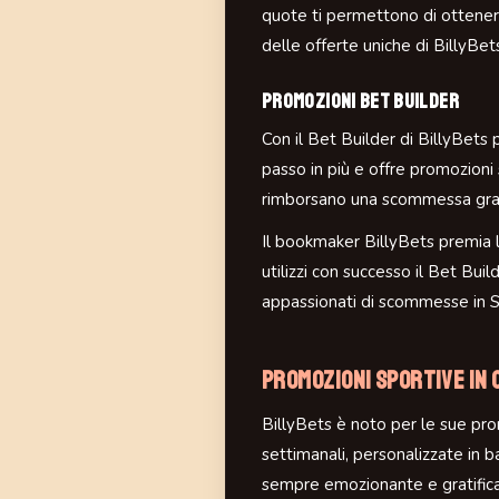
quote ti permettono di ottenere
delle offerte uniche di BillyBet
Promozioni Bet Builder
Con il Bet Builder di BillyBets 
passo in più e offre promozioni
rimborsano una scommessa gratu
Il bookmaker BillyBets premia l
utilizzi con successo il Bet Buil
appassionati di scommesse in S
Promozioni sportive in
BillyBets è noto per le sue prom
settimanali, personalizzate in 
sempre emozionante e gratific