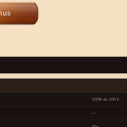
nus
100% do 100 €
—
35x