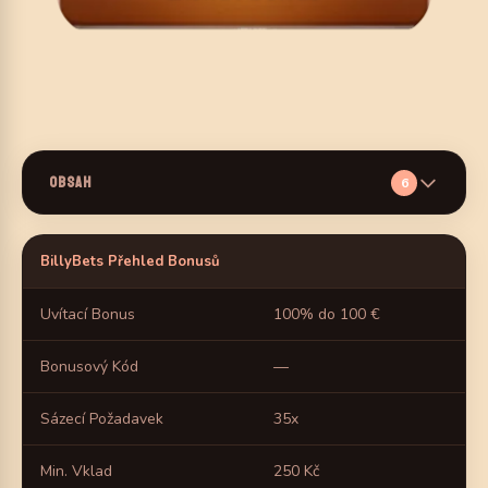
OBSAH
6
BillyBets Přehled Bonusů
Uvítací Bonus
100% do 100 €
Bonusový Kód
—
Sázecí Požadavek
35x
Min. Vklad
250 Kč