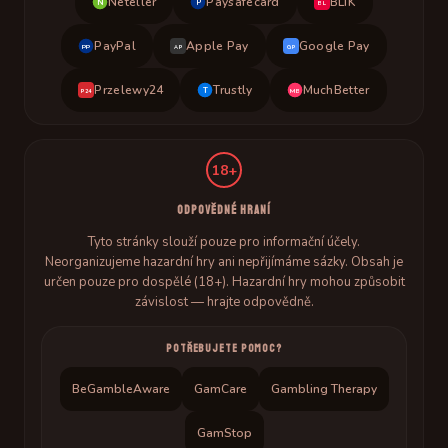
Neteller
Paysafecard
BLIK
N
P
BL
PayPal
Apple Pay
Google Pay
PP
AP
GP
Przelewy24
Trustly
MuchBetter
T
MB
P24
18+
ODPOVĚDNÉ HRANÍ
Tyto stránky slouží pouze pro informační účely.
Neorganizujeme hazardní hry ani nepřijímáme sázky. Obsah je
určen pouze pro dospělé (18+). Hazardní hry mohou způsobit
závislost — hrajte odpovědně.
POTŘEBUJETE POMOC?
BeGambleAware
GamCare
Gambling Therapy
GamStop