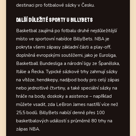
destinaci pro fotbalové sázky v Česku.
Další důležité sporty u BillyBets
Basketbal zaujímá po fotbalu druhé nejdůležitější
místo ve sportovní nabídce BillyBets. NBA je
pokryta všemi zápasy základní části a play-off,
doplněná evropskými soutěžemi, jako je Euroliga,
Basketball Bundesliga a národní ligy ze Španělska,
Itálie a Řecka. Typické sázkové trhy zahrnují sázky
na vítěze, hendikepy, nad/pod body pro celý zápas
nebo jednotlivé čtvrtiny, a také speciální sázky na
hráče na body, doskoky a asistence – například
můžete vsadit, zda LeBron James nastřílí více než
25,5 bodů. BillyBets nabízí denně přes 100
basketbalových událostí s průměrně 80 trhy na
zápas NBA.