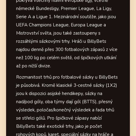
pokrývá všechny hlavní evropské ligy, včetně
německé Bundesligy, Premier League, La Ligy,
Serie A a Ligue 1. Mezinárodní soutěže, jako jsou
UEFA Champions League, Europa League a
Mistrovství světa, jsou také zastoupeny s
rozsáhlými sázkovými trhy. Hráči u BillyBets
najdou denně přes 300 fotbalových zápasů z více
než 100 lig po celém světě, od špičkových utkání
až po nižší divize.
Rozmanitost trhů pro fotbalové sázky u BillyBets
je působivá. Kromě klasické 3-cestné sázky (1X2)
jsou k dispozici asijské hendikepy, sázky na
nad/pod góly, oba týmy dají gól (BTTS), přesný
výsledek, poločas/konečný výsledek a řada trhů
se střelci gólů. Pro špičkové zápasy nabízí
BillyBets také exotické trhy, jako je počet
rohových kopů, karet, speciální sázky na hráče a