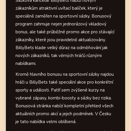
Sázková kancelář BillyBets nabízí novým
zákazníkům atraktivní uvítací balíček, který je
speciálně zaměřen na sportovní sázky. Bonusový
program zahrnuje nejen jednorázový vkladový
bonus, ale také průběžné promo akce pro stávající
zákazníky, které jsou pravidelně aktualizovány.
BillyBets klade velký důraz na odměňování jak
nových zákazníků, tak věrných hráčů různými
nabídkami.
Kromě hlavního bonusu na sportovní sázky najdou
hráči u BillyBets také speciální akce pro konkrétní
sporty a události. Patří sem zvýšené kurzy na
vybrané zápasy, kombi-boosty a sázky bez rizika.
Bonusová stránka nabízí kompletní přehled všech
aktuálních promo akcí a jejich podmínek. V Česku
je tato nabídka velmi oblíbená.