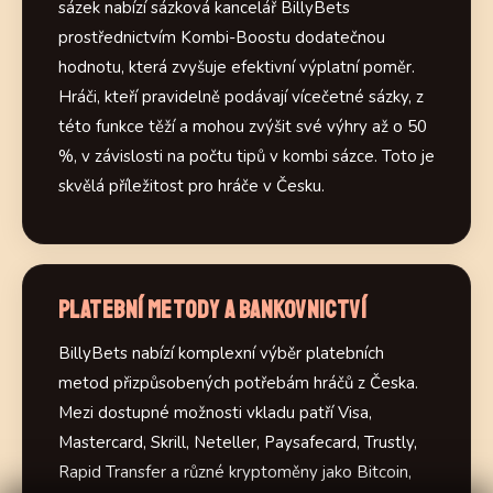
sázek nabízí sázková kancelář BillyBets
prostřednictvím Kombi-Boostu dodatečnou
hodnotu, která zvyšuje efektivní výplatní poměr.
Hráči, kteří pravidelně podávají vícečetné sázky, z
této funkce těží a mohou zvýšit své výhry až o 50
%, v závislosti na počtu tipů v kombi sázce. Toto je
skvělá příležitost pro hráče v Česku.
Platební metody a bankovnictví
BillyBets nabízí komplexní výběr platebních
metod přizpůsobených potřebám hráčů z Česka.
Mezi dostupné možnosti vkladu patří Visa,
Mastercard, Skrill, Neteller, Paysafecard, Trustly,
Rapid Transfer a různé kryptoměny jako Bitcoin,