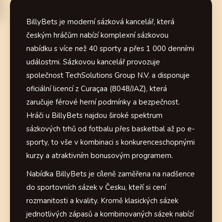
BillyBets je moderní sázková kancelář, která
Vinícius
12.0
českým hráčům nabízí komplexní sázkovou
⭐
nabídku s více než 40 sporty a přes 1 000 denními
NEJLEPŠÍ HRÁČ
MISTROVSTVÍ SVĚTA 2026
událostmi. Sázkovou kancelář provozuje
Bellingham
7.00
společnost TechSolutions Group N.V. a disponuje
oficiální licencí z Curaçaa (8048/JAZ), která
zaručuje férové herní podmínky a bezpečnost.
Mbappé
7.50
Hráči u BillyBets najdou široké spektrum
sázkových trhů od fotbalu přes basketbal až po e-
Yamal
8.00
sporty, to vše v kombinaci s konkurenceschopnými
kurzy a atraktivním bonusovým programem.
Vinícius
10.0
Nabídka BillyBets je cíleně zaměřena na nadšence
do sportovních sázek v Česku, kteří si cení
🥅
POSTUP DO FINÁLE
MISTROVSTVÍ SVĚTA 2026
rozmanitosti a kvality. Kromě klasických sázek
Spain
2.50
jednotlivých zápasů a kombinovaných sázek nabízí