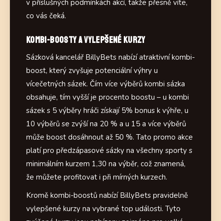
v příslušných podmínkách akcí, takže přesně víte,
co vás čeká.
Kombi-boosty a vylepšené kurzy
Sázková kancelář BillyBets nabízí atraktivní kombi-
boost, který zvyšuje potenciální výhry u
vícečetných sázek. Čím více výběrů kombi sázka
obsahuje, tím vyšší je procento boostu – u kombi
sázek s 5 výběry hráči získají 5% bonus k výhře, u
10 výběrů se zvýší na 20 % a u 15 a více výběrů
může boost dosáhnout až 50 %. Tato promo akce
platí pro předzápasové sázky na všechny sporty s
minimálním kurzem 1,30 na výběr, což znamená,
že můžete profitovat i při mírných kurzech.
Kromě kombi-boostů nabízí BillyBets pravidelně
vylepšené kurzy na vybrané top události. Tyto