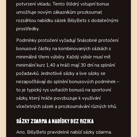
potvrzení vkladu. Tento štědrý vstupní bonus
umožňuje novým zákazníkům prozkoumat
rozsáhlou nabídku sázek BillyBets s dodatečnými
prostředky.
Podmínky protočení vyžadují 5násobné protočení
bonusové částky na kombinovaných sázkách s
minimálně třemi výběry. Každý výběr musí mít
minimální kurz 1,40 a hráči mají 30 dní na splnění
požadavků. Jednotlivé sázky a live sázky se
nezapočítávají do splnění bonusových podmínek –
to je typický rys uvítacích bonusů na sportovní
sázky, který hráče povzbuzuje k využívání
vícečetných sázek a prozkoumávání různých trhů.
Sázky zdarma a nabídky bez rizika
Ano, BillyBets pravidelně nabízí sázky zdarma.