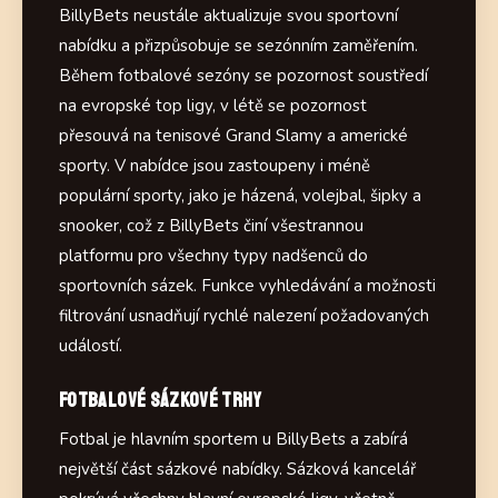
BillyBets neustále aktualizuje svou sportovní
nabídku a přizpůsobuje se sezónním zaměřením.
Během fotbalové sezóny se pozornost soustředí
na evropské top ligy, v létě se pozornost
přesouvá na tenisové Grand Slamy a americké
sporty. V nabídce jsou zastoupeny i méně
populární sporty, jako je házená, volejbal, šipky a
snooker, což z BillyBets činí všestrannou
platformu pro všechny typy nadšenců do
sportovních sázek. Funkce vyhledávání a možnosti
filtrování usnadňují rychlé nalezení požadovaných
událostí.
Fotbalové sázkové trhy
Fotbal je hlavním sportem u BillyBets a zabírá
největší část sázkové nabídky. Sázková kancelář