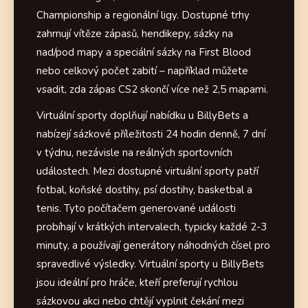
Championship a regionální ligy. Dostupné trhy
zahrnují vítěze zápasů, hendikepy, sázky na
nad/pod mapy a speciální sázky na First Blood
nebo celkový počet zabití – například můžete
vsadit, zda zápas CS2 skončí více než 2,5 mapami.
Virtuální sporty doplňují nabídku u BillyBets a
nabízejí sázkové příležitosti 24 hodin denně, 7 dní
v týdnu, nezávisle na reálných sportovních
událostech. Mezi dostupné virtuální sporty patří
fotbal, koňské dostihy, psí dostihy, basketbal a
tenis. Tyto počítačem generované události
probíhají v krátkých intervalech, typicky každé 2-3
minuty, a používají generátory náhodných čísel pro
spravedlivé výsledky. Virtuální sporty u BillyBets
jsou ideální pro hráče, kteří preferují rychlou
sázkovou akci nebo chtějí vyplnit čekání mezi