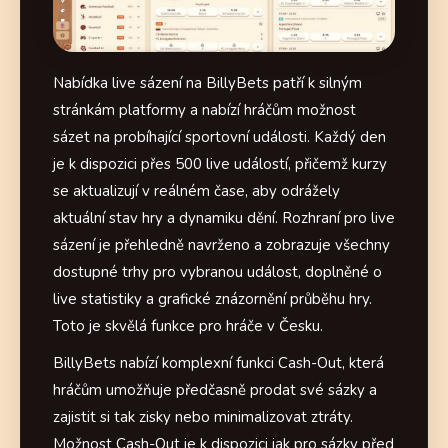
Nabídka live sázení na BillyBets patří k silným
stránkám platformy a nabízí hráčům možnost
sázet na probíhající sportovní události. Každý den
je k dispozici přes 500 live událostí, přičemž kurzy
se aktualizují v reálném čase, aby odrážely
aktuální stav hry a dynamiku dění. Rozhraní pro live
sázení je přehledně navrženo a zobrazuje všechny
dostupné trhy pro vybranou událost, doplněné o
live statistiky a grafické znázornění průběhu hry.
Toto je skvělá funkce pro hráče v Česku.
BillyBets nabízí komplexní funkci Cash-Out, která
hráčům umožňuje předčasně prodat své sázky a
zajistit si tak zisky nebo minimalizovat ztráty.
Možnost Cash-Out je k dispozici jak pro sázky před