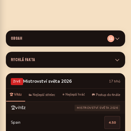
OBSAH
11
RYCHLÁ FAKTA
Mistrovství světa 2026
17 trhů
ŽIVĚ
🏆 Vítěz
⭐ Nejlepší hráč
👟 Nejlepší střelec
🥅 Postup do finále
🏆
VÍTĚZ
MISTROVSTVÍ SVĚTA 2026
Spain
4.50