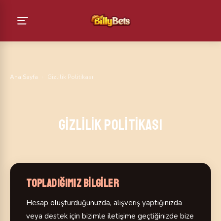
Ana Sayfa
›
Gizlilik Politikası
Gizlilik Politikası
Topladığımız bilgiler
Hesap oluşturduğunuzda, alışveriş yaptığınızda
veya destek için bizimle iletişime geçtiğinizde bize