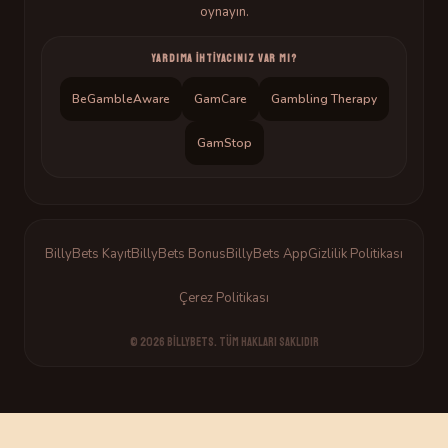
oynayın.
YARDIMA İHTIYACINIZ VAR MI?
BeGambleAware
GamCare
Gambling Therapy
GamStop
BillyBets Kayıt
BillyBets Bonus
BillyBets App
Gizlilik Politikası
Çerez Politikası
© 2026 BillyBets. Tüm hakları saklıdır