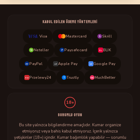
KABUL EDILEN ÖDEME YÖNTEMLERI
Visa
Mastercard
Skrill
S
Neteller
Paysafecard
BLIK
N
P
BL
PayPal
Apple Pay
Google Pay
PP
AP
GP
Przelewy24
Trustly
MuchBetter
T
MB
P24
18+
SORUMLU OYUN
Bu site yalnızca bilgilendirme amaçlıdır. Kumar organize
etmiyoruz veya bahis kabul etmiyoruz. İçerik yalnızca
yetişkinler (18+) içindir. Kumar bağımlılık yapabilir — sorumlu