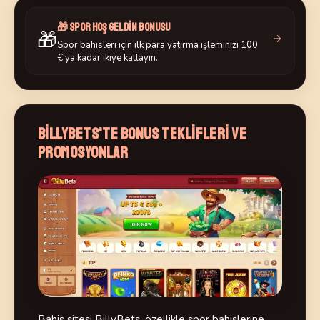
🎁 Spor Hoş Geldin Bonusu
🎁
Spor bahisleri için ilk para yatırma işleminizi 100
€'ya kadar ikiye katlayın.
BillyBets'te Bonus Teklifleri ve
Promosyonlar
Bahis sitesi BillyBets, özellikle spor bahislerine