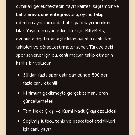
olmaları gerekmektedir. Yayın kalitesi sağlamdır ve
bahis arayüzüne entegrasyonu, oyunu takip
ederken aynı zamanda bahis yapmayı mümkün
kılar. Yayın olmayan etkinlikler için BillyBets,
oyunun gidişatını anlaşılır kılan ayrıntılı canlı skor
takipleri ve görselleştirmeler sunar. Türkiye'deki
spor severler için bu, canlı maçları takip etmenin
harika bir yoludur.
30'dan fazla spor dalından günde 500'den
fazla canlı etkinlik
Minimum gecikmeyle gerçek zamanlı oran
güncellemeleri
Tam Nakit Çıkışı ve Kısmi Nakit Çıkışı özellikleri
Seçilmiş futbol, tenis ve basketbol etkinlikleri
için canlı yayın