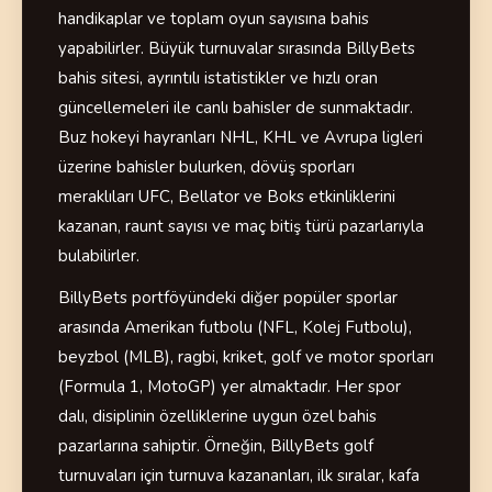
handikaplar ve toplam oyun sayısına bahis
yapabilirler. Büyük turnuvalar sırasında BillyBets
bahis sitesi, ayrıntılı istatistikler ve hızlı oran
güncellemeleri ile canlı bahisler de sunmaktadır.
Buz hokeyi hayranları NHL, KHL ve Avrupa ligleri
üzerine bahisler bulurken, dövüş sporları
meraklıları UFC, Bellator ve Boks etkinliklerini
kazanan, raunt sayısı ve maç bitiş türü pazarlarıyla
bulabilirler.
BillyBets portföyündeki diğer popüler sporlar
arasında Amerikan futbolu (NFL, Kolej Futbolu),
beyzbol (MLB), ragbi, kriket, golf ve motor sporları
(Formula 1, MotoGP) yer almaktadır. Her spor
dalı, disiplinin özelliklerine uygun özel bahis
pazarlarına sahiptir. Örneğin, BillyBets golf
turnuvaları için turnuva kazananları, ilk sıralar, kafa