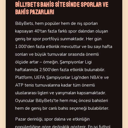
Birçok ligi içeren kapsamlı spor bahisleri teklifi
BillyBets Bahis Sitesinde Sporlar ve
Yeni müşteriler için cazip hoş geldin bonusu
Bahis Pazarları
Hareket Halindeyken Kullanışlı Mobil Uygulama
BillyBets, hem popüler hem de niş sporları
Bireysel bahisler için bahis yapılandırıcısı mevcut
kapsayan 40'tan fazla farklı spor dalından oluşan
Hızlı para çekme ve çeşitli ödeme yöntemleri
geniş bir spor portföyü sunmaktadır. Her gün
1.000'den fazla etkinlik mevcuttur ve bu sayı hafta
sonları ve büyük turnuvalar sırasında önemli
EKSILER
ölçüde artar – örneğin, Şampiyonlar Ligi
Bazen sınırlı canlı yayın seçenekleri
haftalarında 2.500'den fazla etkinlik bulunabilir.
Bonus koşulları yeni başlayanlar için karmaşık olabilir
Platform, UEFA Şampiyonlar Ligi'nden NBA'e ve
Telefonla müşteri hizmetleri mevcut değil
ATP tenis turnuvalarına kadar tüm önemli
uluslararası ligleri ve yarışmaları kapsamaktadır.
Oyuncular BillyBets'te hem maç öncesi bahisleri
hem de geniş bir canlı bahis seçeneği bulabilirler.
Pazar derinliği, spor dalına ve etkinliğin
popülerliğine göre değişiklik gösterir. En iyi futbol