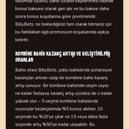
durumda oyuncu, bahis tutarını kaybetmesi halinde
bonus bakiyesi olarak geri alır ve bu bakiye daha
sonra bonus koşullarına göre çevrilmelidir.
BillyBets, ne beklediğinizi tam olarak bilmeniz için
bu farklılıkları ilgili promosyon koşullarında açıkça
belirtir.
Kombine Bahis Kazanç Artışı ve Geliştirilmiş
Oranlar
Bahis sitesi BillyBets, çoklu bahislerde potansiyel
kazançları artıran cazip bir kombine bahis kazanç
artışı sunuyor. Bir kombine bahisteki seçim sayısı
ne kadar fazlaysa, kazanç artışı yüzdesi de o kadar
yüksek olur – 5 seçimli kombine bahislerde
oyuncular kazançlarında %5 bonus alırken, 10
seçimde bu %20'ye çıkar ve 15 veya daha fazla
seçimde artış %50'ye kadar ulaşabilir. Bu