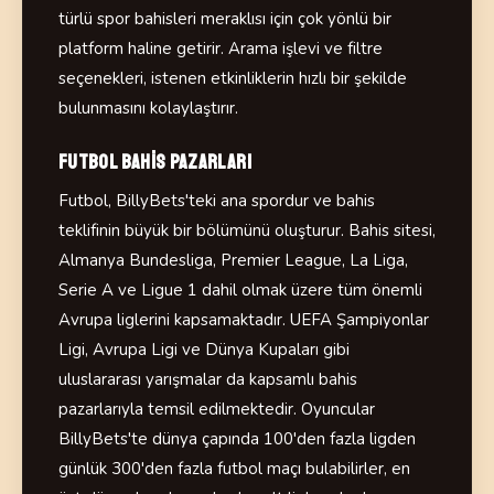
türlü spor bahisleri meraklısı için çok yönlü bir
platform haline getirir. Arama işlevi ve filtre
seçenekleri, istenen etkinliklerin hızlı bir şekilde
bulunmasını kolaylaştırır.
Futbol Bahis Pazarları
Futbol, BillyBets'teki ana spordur ve bahis
teklifinin büyük bir bölümünü oluşturur. Bahis sitesi,
Almanya Bundesliga, Premier League, La Liga,
Serie A ve Ligue 1 dahil olmak üzere tüm önemli
Avrupa liglerini kapsamaktadır. UEFA Şampiyonlar
Ligi, Avrupa Ligi ve Dünya Kupaları gibi
uluslararası yarışmalar da kapsamlı bahis
pazarlarıyla temsil edilmektedir. Oyuncular
BillyBets'te dünya çapında 100'den fazla ligden
günlük 300'den fazla futbol maçı bulabilirler, en