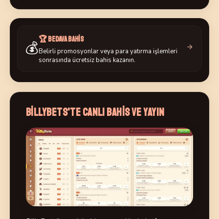
🏆 Bedava Bahis
💰
Belirli promosyonlar veya para yatırma işlemleri
sonrasında ücretsiz bahis kazanın.
BillyBets'te Canlı Bahis ve Yayın