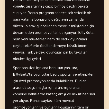
yönelik tasarlanmış cazip bir hoş geldin paketi
sunuyor. Bonus programı sadece tek seferlik bir
para yatırma bonusunu değil, aynı zamanda
düzenli olarak güncellenen mevcut müşteriler için
devam eden promosyonları da içeriyor. BillyBets,
hem yeni müşterileri hem de sadık oyuncuları
çeşitli tekliflerle ödüllendirmeye büyük önem
veriyor. Türkiye'deki oyuncular için bu teklifler
oldukça ilgi çekici.
Spor bahisleri için ana bonusun yanı sıra,
BillyBets'te oyuncular belirli sporlar ve etkinlikler
için özel promosyonlar da bulabilirler. Bunlar
arasında seçili maçlar için artırılmış oranlar,
kombine bahislerde kazanç artışı ve risksiz bahisler
yer alıyor. Bonus sayfası, tüm mevcut
promosyonların ve bunların koşullarının tam bir