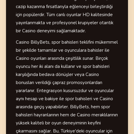
cazip kazanma fırsatlarıyla eğlenceyi birleştirdiği
için popülerdir. Tüm canlı oyunlar HD kalitesinde
yayınlanmakta ve profesyonel krupiyeler otantik
bir Casino deneyimi sağlamaktadır.
Casino BillyBets, spor bahisleri teklifini mükemmel
bir şekilde tamamlar ve oyunculara bahisler ile
Casino oyunları arasında çeşitlilik sunar. Birçok
oyuncu her iki alanı da kullanır ve spor bahisleri
karşılığında bedava dönüşler veya Casino
bonusları verildiği çapraz promosyonlardan
yararlanır. Entegrasyon kusursuzdur ve oyuncular
aynı hesap ve bakiye ile spor bahisleri ve Casino
arasında geçiş yapabilirler. BillyBets, hem spor
bahisleri hayranlarının hem de Casino meraklılarının
yüksek kaliteli bir oyun deneyiminin keyfini
çıkarmasını sağlar. Bu, Türkiye'deki oyuncular için