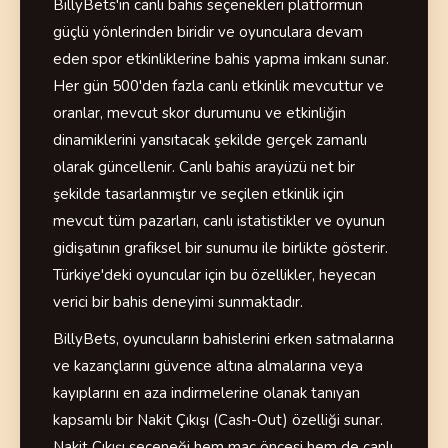
BillyBets'in canlı bahis seçenekleri platformun
güçlü yönlerinden biridir ve oyunculara devam
eden spor etkinliklerine bahis yapma imkanı sunar.
Her gün 500'den fazla canlı etkinlik mevcuttur ve
oranlar, mevcut skor durumunu ve etkinliğin
dinamiklerini yansıtacak şekilde gerçek zamanlı
olarak güncellenir. Canlı bahis arayüzü net bir
şekilde tasarlanmıştır ve seçilen etkinlik için
mevcut tüm pazarları, canlı istatistikler ve oyunun
gidişatının grafiksel bir sunumu ile birlikte gösterir.
Türkiye'deki oyuncular için bu özellikler, heyecan
verici bir bahis deneyimi sunmaktadır.
BillyBets, oyuncuların bahislerini erken satmalarına
ve kazançlarını güvence altına almalarına veya
kayıplarını en aza indirmelerine olanak tanıyan
kapsamlı bir Nakit Çıkışı (Cash-Out) özelliği sunar.
Nakit Çıkışı seçeneği hem maç öncesi hem de canlı