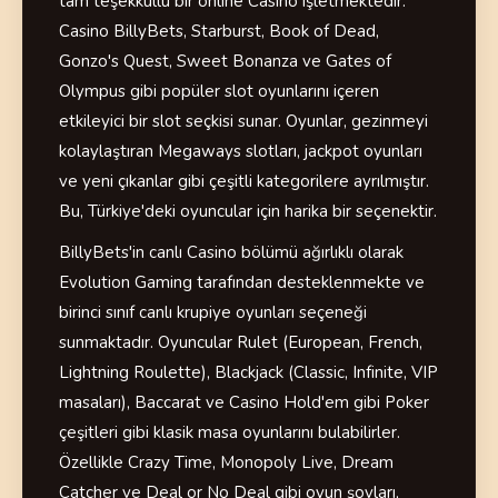
tam teşekküllü bir online Casino işletmektedir.
Casino BillyBets, Starburst, Book of Dead,
Gonzo's Quest, Sweet Bonanza ve Gates of
Olympus gibi popüler slot oyunlarını içeren
etkileyici bir slot seçkisi sunar. Oyunlar, gezinmeyi
kolaylaştıran Megaways slotları, jackpot oyunları
ve yeni çıkanlar gibi çeşitli kategorilere ayrılmıştır.
Bu, Türkiye'deki oyuncular için harika bir seçenektir.
BillyBets'in canlı Casino bölümü ağırlıklı olarak
Evolution Gaming tarafından desteklenmekte ve
birinci sınıf canlı krupiye oyunları seçeneği
sunmaktadır. Oyuncular Rulet (European, French,
Lightning Roulette), Blackjack (Classic, Infinite, VIP
masaları), Baccarat ve Casino Hold'em gibi Poker
çeşitleri gibi klasik masa oyunlarını bulabilirler.
Özellikle Crazy Time, Monopoly Live, Dream
Catcher ve Deal or No Deal gibi oyun şovları,