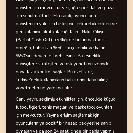
bahisler için mevcuttur ve çoğu spor dalı ve pazar
için sunulmaktadır. Ek olarak, oyuncuların
bahislerinin yalnızca bir kısmını çektirebilecekleri ve
geri kalanının aktif kalacağı Kısmi Nakit Çıkışı
(Partial Cash-Out) özelliği de bulunmaktadır –
örneğin, bahsinizin %50'sini çekebilir ve kalan
%50'sini devam ettirebilirsiniz. Bu esneklik,
bahisçilere stratejileri ve risk yönetimi üzerinde
daha fazla kontrol sağlar. Bu özellikler,
Türkiye'deki kullanıcıların bahislerini daha bilinçli
yönetmelerine yardımcı olur.
Canlı yayın, seçilmiş etkinlikler için, öncelikle küçük
futbol ligleri, tenis maçları ve basketbol oyunları
için mevcuttur. Yayına erişim sağlamak için
oyuncuların ya pozitif bir hesap bakiyesine sahip
olmaları ya da son 24 saat içinde bir bahis yapmış