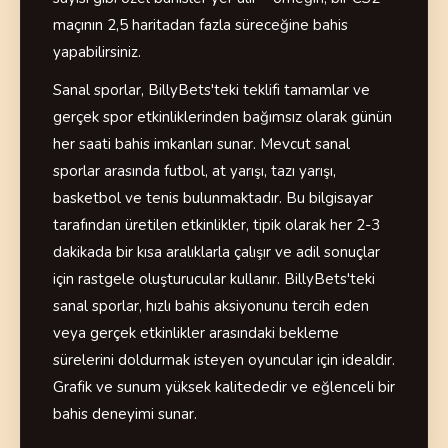
maçının 2,5 haritadan fazla süreceğine bahis
yapabilirsiniz.
Sanal sporlar, BillyBets'teki teklifi tamamlar ve
gerçek spor etkinliklerinden bağımsız olarak günün
her saati bahis imkanları sunar. Mevcut sanal
sporlar arasında futbol, at yarışı, tazı yarışı,
basketbol ve tenis bulunmaktadır. Bu bilgisayar
tarafından üretilen etkinlikler, tipik olarak her 2-3
dakikada bir kısa aralıklarla çalışır ve adil sonuçlar
için rastgele oluşturucular kullanır. BillyBets'teki
sanal sporlar, hızlı bahis aksiyonunu tercih eden
veya gerçek etkinlikler arasındaki bekleme
sürelerini doldurmak isteyen oyuncular için idealdir.
Grafik ve sunum yüksek kalitededir ve eğlenceli bir
bahis deneyimi sunar.