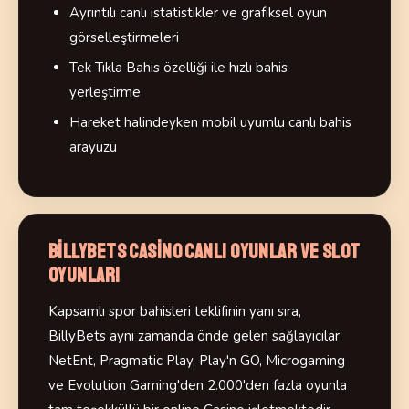
Ayrıntılı canlı istatistikler ve grafiksel oyun
görselleştirmeleri
Tek Tıkla Bahis özelliği ile hızlı bahis
yerleştirme
Hareket halindeyken mobil uyumlu canlı bahis
arayüzü
BillyBets Casino Canlı Oyunlar ve Slot
Oyunları
Kapsamlı spor bahisleri teklifinin yanı sıra,
BillyBets aynı zamanda önde gelen sağlayıcılar
NetEnt, Pragmatic Play, Play'n GO, Microgaming
ve Evolution Gaming'den 2.000'den fazla oyunla