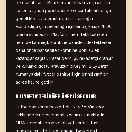
de olanak tanır. Bu uzun vadeli bahisler, özellikle
sezon başında popülerdir ve cesur tahminler için
genellikle cazip oranlar sunar – örneğin,
Bundesliga şampiyonluğu için bir dış kulüp 25,00
oranla sunulabilir. Platform, hem tekli bahisleri
hem de karmaşık kombine bahisleri desteklerken,
daha önce bahsedilen kombine bonusu ek
kazançlar sağlar. Pazar derinliği, rekabetçi oranlar
ve kullanıcı dostu arayüzün birleşimi, BillyBets'i
Almanya'daki futbol bahisleri için birinci sınıf bir
adres haline getirir.
BillyBets'teki Diğer Önemli Sporlar
Futboldan sonra basketbol, BillyBets'in spor
teklifinde ikinci en önemli konumu almaktadır.
NBA, normal sezon ve playoff'lardaki tüm
maçlarla birlikte, EuroLeague, Basketball