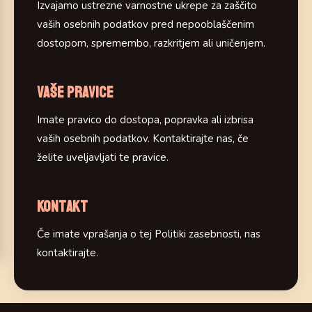
Izvajamo ustrezne varnostne ukrepe za zaščito
vaših osebnih podatkov pred nepooblaščenim
dostopom, spremembo, razkritjem ali uničenjem.
Vaše pravice
Imate pravico do dostopa, popravka ali izbrisa
vaših osebnih podatkov. Kontaktirajte nas, če
želite uveljavljati te pravice.
Kontakt
Če imate vprašanja o tej Politiki zasebnosti, nas
kontaktirajte.