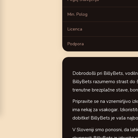
Min. Polog
Licenca
Podpora
Dobrodošli pri BillyBets, vodil
BillyBets razumemo strast do šp
trenutne brezplačne stave, bonu
Pripravite se na vznemirljivo iz
ima nekaj za vsakogar. Izkoristi
dobitke! BillyBets je vaša najbol
V Sloveniji smo ponosni, da lah
skupnosti BillyBets in izkusite ra