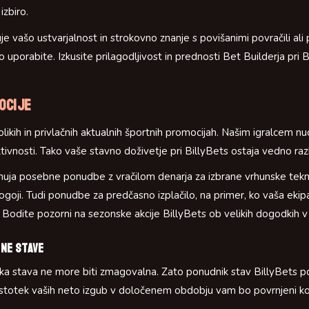
izbiro.
je vašo ustvarjalnost in strokovno znanje s povišanimi povračili al
uporabite. Izkusite prilagodljivost in prednosti Bet Builderja pri Bi
ocije
nolikih in privlačnih aktualnih športnih promocijah. Našim igralcem
ktivnosti. Tako vaše stavno doživetje pri BillyBets ostaja vedno raz
uja posebne ponudbe z vračilom denarja za izbrane vrhunske tekm
 pogoji. Tudi ponudbe za predčasno izplačilo, na primer, ko vaša ek
odite pozorni na sezonske akcije BillyBets ob velikih dogodkih v S
ene stave
ka stava ne more biti zmagovalna. Zato ponudnik stav BillyBets po
dstotek vaših neto izgub v določenem obdobju vam bo povrnjeni ko