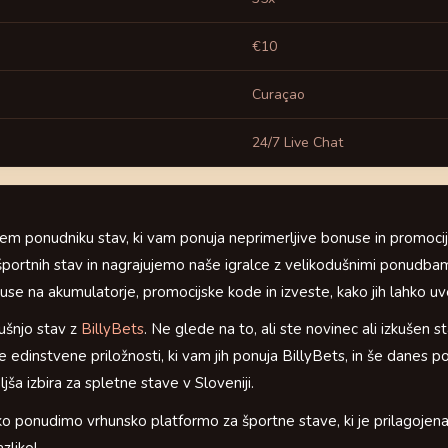
€10
Curaçao
24/7 Live Chat
nem ponudniku stav, ki vam ponuja neprimerljive bonuse in promocij
ortnih stav in nagrajujemo naše igralce z velikodušnimi ponudbami.
se na akumulatorje, promocijske kode in izveste, kako jih lahko uve
kušnjo stav z
BillyBets
. Ne glede na to, ali ste novinec ali izkušen s
te edinstvene priložnosti, ki vam jih ponuja BillyBets, in še danes 
jša izbira za spletne stave v Sloveniji.
ko ponudimo vrhunsko platformo za športne stave, ki je prilagojen
zliko!