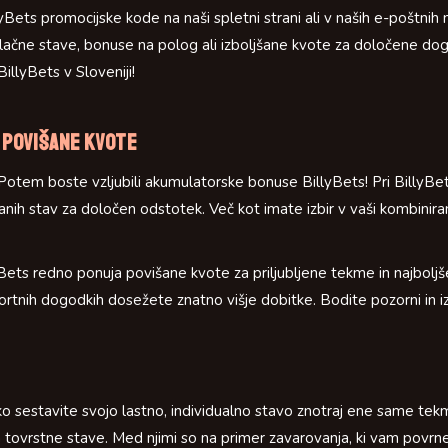
yBets promocijske kode na naši spletni strani ali v naših e-poštnih 
ačne stave, bonuse na polog ali izboljšane kvote za določene dog
illyBets v Sloveniji!
 Povišane kvote
otem boste vzljubili akumulatorske bonuse BillyBets! Pri BillyBe
nih stav za določen odstotek. Več kot imate izbir v vaši kombinirani
ets redno ponuja povišane kvote za priljubljene tekme in najboljš
ortnih dogodkih dosežete znatno višje dobitke. Bodite pozorni in 
o sestavite svojo lastno, individualno stavo znotraj ene same tekm
 tovrstne stave. Med njimi so na primer zavarovanja, ki vam povrn