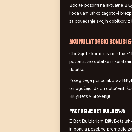
Bodite pozorni na aktualne Bill
koda vam lahko zagotovi brezpl
za povečanje svojih dobitkov z B
Akumulatorski bonusi &
Obožujete kombinirane stave? P
potencialne dobitke iz kombinira
dobitke.
Poleg tega ponudnik stav BillyB
omogočajo, da pri določenih šp
BillyBets v Sloveniji!
Promocije Bet Builderja
Z Bet Builderjem BillyBets lahk
in ponuja posebne promocije za