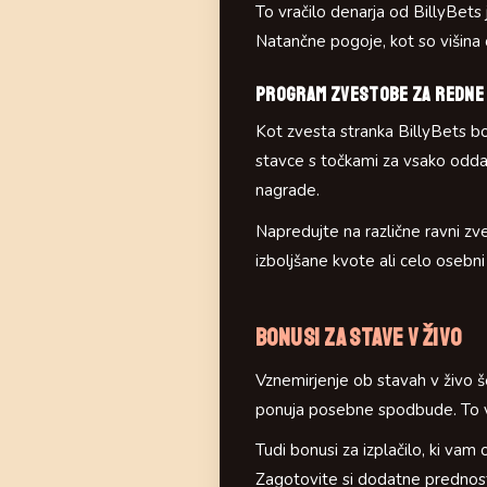
To vračilo denarja od BillyBets
Natančne pogoje, kot so višina 
Program zvestobe za redne
Kot zvesta stranka BillyBets bo
stavce s točkami za vsako odda
nagrade.
Napredujte na različne ravni zv
izboljšane kvote ali celo osebni 
Bonusi za stave v živo
Vznemirjenje ob stavah v živo
ponuja posebne spodbude. To vkl
Tudi bonusi za izplačilo, ki vam
Zagotovite si dodatne prednosti 