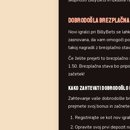
Dobrodošla brezplačna 
Novi igralci pri BillyBets se l
zasnovana, da vam omogoči popol
takoj nagradil z brezplačno stav
Če želite prejeti to brezplačno
1.50. Brezplačna stava bo pripi
začetek!
Kako zahtevati dobrodošlo
Zahtevanje vaše dobrodošle bre
prejmete svoj bonus in začnete 
Registrirajte se kot nov igra
Opravite svoj prvi depozit n