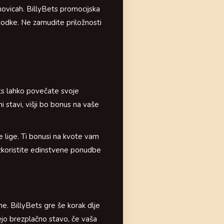
novicah. BillyBets promocijska
odke. Ne zamudite priložnosti
ts lahko povečate svoje
 stavi, višji bo bonus na vaše
e lige. Ti bonusi na kvote vam
izkoristite edinstvene ponudbe
e. BillyBets gre še korak dlje
ejo brezplačno stavo, če vaša