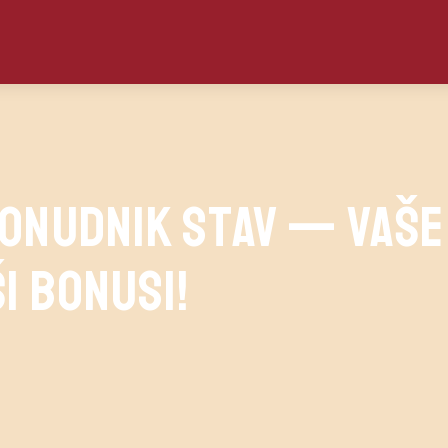
onudnik stav — Vaše 
ši bonusi!