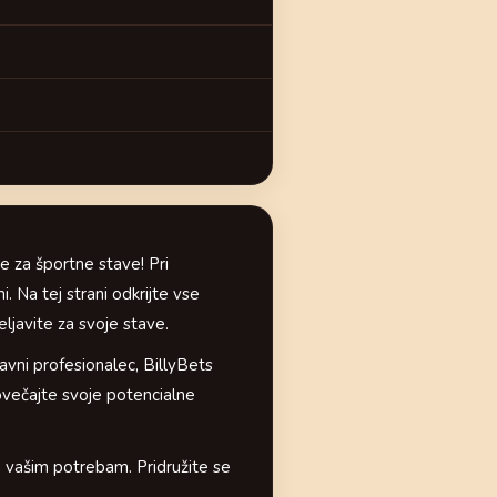
e za športne stave! Pri
 Na tej strani odkrijte vse
ljavite za svoje stave.
tavni profesionalec, BillyBets
povečajte svoje potencialne
a vašim potrebam. Pridružite se