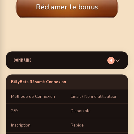
Réclamer le bonus
SOMMAIRE
4
BillyBets Résumé Connexion
Méthode de Connexion
Email / Nom d'utilisateur
2FA
Disponible
Inscription
Rapide