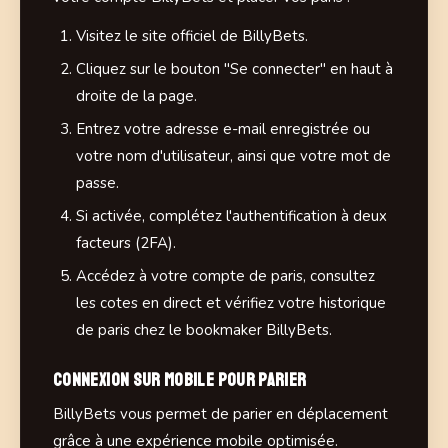
Visitez le site officiel de BillyBets.
Cliquez sur le bouton "Se connecter" en haut à
droite de la page.
Entrez votre adresse e-mail enregistrée ou
votre nom d'utilisateur, ainsi que votre mot de
passe.
Si activée, complétez l'authentification à deux
facteurs (2FA).
Accédez à votre compte de paris, consultez
les cotes en direct et vérifiez votre historique
de paris chez le bookmaker BillyBets.
Connexion sur mobile pour parier
BillyBets vous permet de parier en déplacement
grâce à une expérience mobile optimisée.