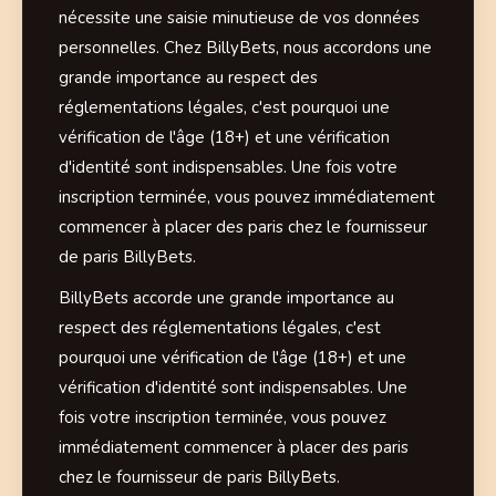
nécessite une saisie minutieuse de vos données
personnelles. Chez BillyBets, nous accordons une
grande importance au respect des
réglementations légales, c'est pourquoi une
vérification de l'âge (18+) et une vérification
d'identité sont indispensables. Une fois votre
inscription terminée, vous pouvez immédiatement
commencer à placer des paris chez le fournisseur
de paris BillyBets.
BillyBets accorde une grande importance au
respect des réglementations légales, c'est
pourquoi une vérification de l'âge (18+) et une
vérification d'identité sont indispensables. Une
fois votre inscription terminée, vous pouvez
immédiatement commencer à placer des paris
chez le fournisseur de paris BillyBets.