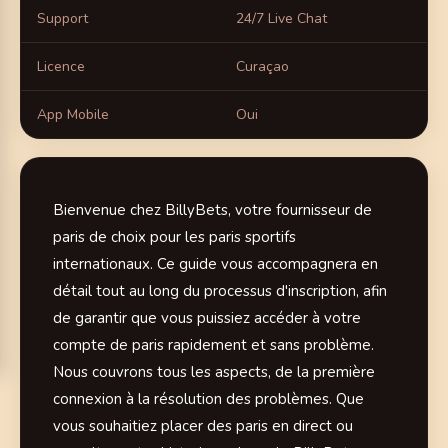
Support
24/7 Live Chat
Licence
Curaçao
App Mobile
Oui
Bienvenue chez BillyBets, votre fournisseur de
paris de choix pour les paris sportifs
internationaux. Ce guide vous accompagnera en
détail tout au long du processus d'inscription, afin
de garantir que vous puissiez accéder à votre
compte de paris rapidement et sans problème.
Nous couvrons tous les aspects, de la première
connexion à la résolution des problèmes. Que
vous souhaitiez placer des paris en direct ou