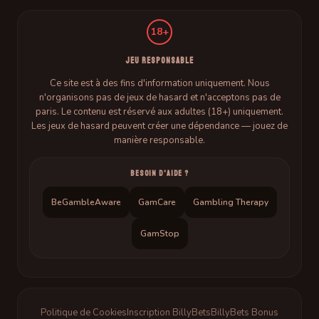
18+
JEU RESPONSABLE
Ce site est à des fins d'information uniquement. Nous
n'organisons pas de jeux de hasard et n'acceptons pas de
paris. Le contenu est réservé aux adultes (18+) uniquement.
Les jeux de hasard peuvent créer une dépendance — jouez de
manière responsable.
BESOIN D'AIDE ?
BeGambleAware
GamCare
Gambling Therapy
GamStop
Politique de Cookies
Inscription BillyBets
BillyBets Bonus