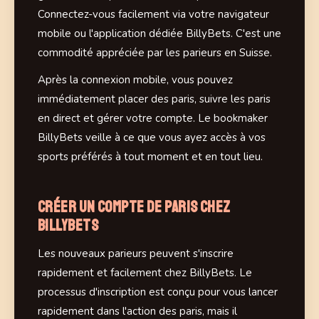
Connectez-vous facilement via votre navigateur
mobile ou l'application dédiée BillyBets. C'est une
commodité appréciée par les parieurs en Suisse.
Après la connexion mobile, vous pouvez
immédiatement placer des paris, suivre les paris
en direct et gérer votre compte. Le bookmaker
BillyBets veille à ce que vous ayez accès à vos
sports préférés à tout moment et en tout lieu.
Créer un compte de paris chez
BillyBets
Les nouveaux parieurs peuvent s'inscrire
rapidement et facilement chez BillyBets. Le
processus d'inscription est conçu pour vous lancer
rapidement dans l'action des paris, mais il