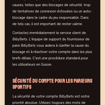
causes, telles que des blocages de sécurité, trop
de tentatives de connexion échouées ou un auto-
blocage dans le cadre du jeu responsable. Dans
de tels cas, il est important de rester calme.
Contactez immédiatement le service client de
BillyBets. L'équipe de support du fournisseur de
paris BillyBets vous aidera à clarifier la cause du
blocage et à réactiver votre compte dans les plus
brefs délais. C'est une procédure standard pour
les utilisateurs en Suisse.
Sécurité du compte pour les parieurs
sportifs
La sécurité de votre compte BillyBets est notre
priorité absolue. Utilisez toujours des mots de