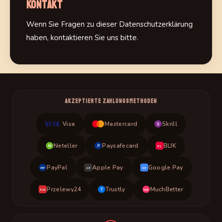
Kontakt
Wenn Sie Fragen zu dieser Datenschutzerklärung
haben, kontaktieren Sie uns bitte.
AKZEPTIERTE ZAHLUNGSMETHODEN
Visa
Mastercard
Skrill
S
Neteller
Paysafecard
BLIK
N
P
BL
PayPal
Apple Pay
Google Pay
PP
AP
GP
Przelewy24
Trustly
MuchBetter
T
MB
P24