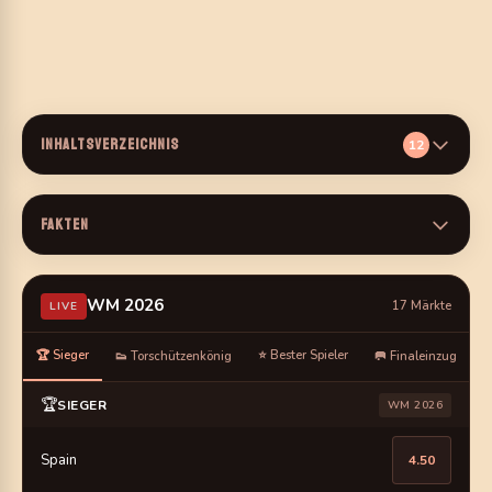
INHALTSVERZEICHNIS
12
FAKTEN
WM 2026
17 Märkte
LIVE
🏆 Sieger
⭐ Bester Spieler
👟 Torschützenkönig
🥅 Finaleinzug
🏆
SIEGER
WM 2026
Spain
4.50