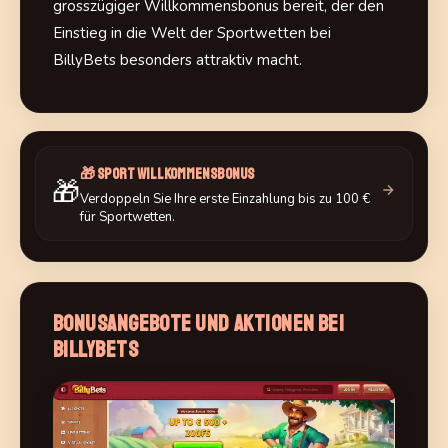
grosszügiger Willkommensbonus bereit, der den
Einstieg in die Welt der Sportwetten bei
BillyBets besonders attraktiv macht.
🎁 Sport Willkommensbonus
🎁
Verdoppeln Sie Ihre erste Einzahlung bis zu 100 €
für Sportwetten.
Bonusangebote und Aktionen bei
BillyBets