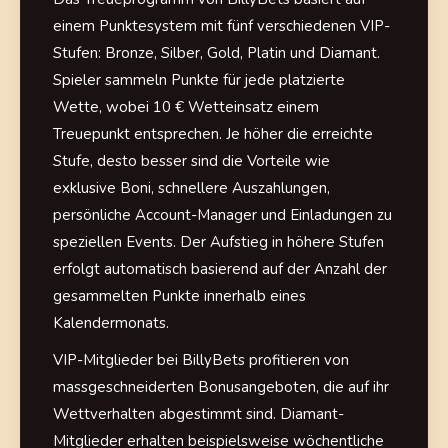
einem Punktesystem mit fünf verschiedenen VIP-
Stufen: Bronze, Silber, Gold, Platin und Diamant.
Spieler sammeln Punkte für jede platzierte
Wette, wobei 10 € Wetteinsatz einem
Treuepunkt entsprechen. Je höher die erreichte
Stufe, desto besser sind die Vorteile wie
exklusive Boni, schnellere Auszahlungen,
persönliche Account-Manager und Einladungen zu
speziellen Events. Der Aufstieg in höhere Stufen
erfolgt automatisch basierend auf der Anzahl der
gesammelten Punkte innerhalb eines
Kalendermonats.
VIP-Mitglieder bei BillyBets profitieren von
massgeschneiderten Bonusangeboten, die auf ihr
Wettverhalten abgestimmt sind. Diamant-
Mitglieder erhalten beispielsweise wöchentliche