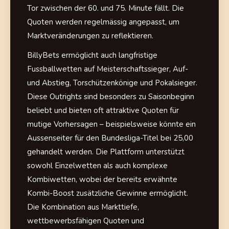
Tor zwischen der 60. und 75. Minute fällt. Die
Quoten werden regelmässig angepasst, um
Marktveränderungen zu reflektieren.
BillyBets ermöglicht auch langfristige
Fussballwetten auf Meisterschaftssieger, Auf-
und Abstieg, Torschützenkönige und Pokalsieger.
Diese Outrights sind besonders zu Saisonbeginn
beliebt und bieten oft attraktive Quoten für
mutige Vorhersagen – beispielsweise könnte ein
Aussenseiter für den Bundesliga-Titel bei 25,00
gehandelt werden. Die Plattform unterstützt
sowohl Einzelwetten als auch komplexe
Kombiwetten, wobei der bereits erwähnte
Kombi-Boost zusätzliche Gewinne ermöglicht.
Die Kombination aus Markttiefe,
wettbewerbsfähigen Quoten und