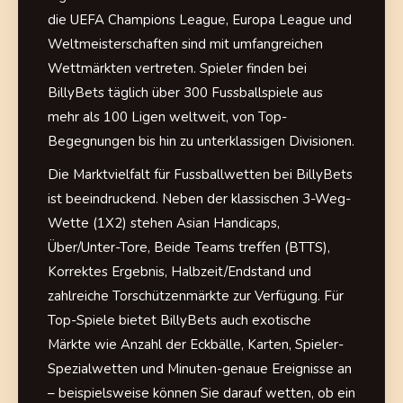
die UEFA Champions League, Europa League und
Weltmeisterschaften sind mit umfangreichen
Wettmärkten vertreten. Spieler finden bei
BillyBets täglich über 300 Fussballspiele aus
mehr als 100 Ligen weltweit, von Top-
Begegnungen bis hin zu unterklassigen Divisionen.
Die Marktvielfalt für Fussballwetten bei BillyBets
ist beeindruckend. Neben der klassischen 3-Weg-
Wette (1X2) stehen Asian Handicaps,
Über/Unter-Tore, Beide Teams treffen (BTTS),
Korrektes Ergebnis, Halbzeit/Endstand und
zahlreiche Torschützenmärkte zur Verfügung. Für
Top-Spiele bietet BillyBets auch exotische
Märkte wie Anzahl der Eckbälle, Karten, Spieler-
Spezialwetten und Minuten-genaue Ereignisse an
– beispielsweise können Sie darauf wetten, ob ein