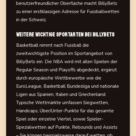
benutzerfreundlicher Oberfläche macht BillyBets
zu einer erstklassigen Adresse für Fussballwetten
in der Schweiz.
Weitere wichtige Sportarten bei BillyBets
Basketball nimmt nach Fussball die
zweitwichtigste Position im Sportangebot von
BillyBets ein. Die NBA wird mit allen Spielen der
Regular Season und Playoffs abgedeckt, ergänzt
durch europäische Wettbewerbe wie die
EuroLeague, Basketball Bundesliga und nationale
Ligen aus Spanien, Italien und Griechenland.
Typische Wettmärkte umfassen Siegwetten,
Handicaps, Über/Unter-Punkte für das gesamte
Spiel oder einzelne Viertel, sowie Spieler-
Spezialwetten auf Punkte, Rebounds und Assists
– Sie können beispielsweise darauf wetten, ob