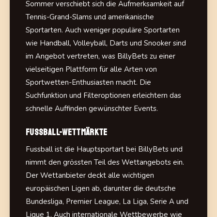
Sommer verschiebt sich die Aufmerksamkeit auf
Tennis-Grand-Slams und amerikanische
Sportarten. Auch weniger populäre Sportarten
wie Handball, Volleyball, Darts und Snooker sind
im Angebot vertreten, was BillyBets zu einer
vielseitigen Plattform für alle Arten von
Sportwetten-Enthusiasten macht. Die
Suchfunktion und Filteroptionen erleichtern das
schnelle Auffinden gewünschter Events.
Fussball-Wettmärkte
Fussball ist die Hauptsportart bei BillyBets und
nimmt den grössten Teil des Wettangebots ein.
Der Wettanbieter deckt alle wichtigen
europäischen Ligen ab, darunter die deutsche
Bundesliga, Premier League, La Liga, Serie A und
Ligue 1. Auch internationale Wettbewerbe wie