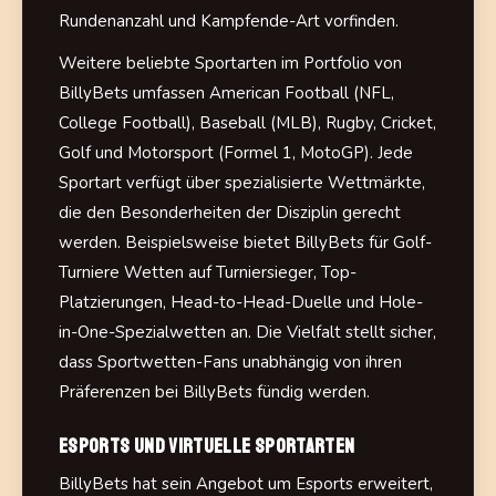
Rundenanzahl und Kampfende-Art vorfinden.
Weitere beliebte Sportarten im Portfolio von
BillyBets umfassen American Football (NFL,
College Football), Baseball (MLB), Rugby, Cricket,
Golf und Motorsport (Formel 1, MotoGP). Jede
Sportart verfügt über spezialisierte Wettmärkte,
die den Besonderheiten der Disziplin gerecht
werden. Beispielsweise bietet BillyBets für Golf-
Turniere Wetten auf Turniersieger, Top-
Platzierungen, Head-to-Head-Duelle und Hole-
in-One-Spezialwetten an. Die Vielfalt stellt sicher,
dass Sportwetten-Fans unabhängig von ihren
Präferenzen bei BillyBets fündig werden.
Esports und virtuelle Sportarten
BillyBets hat sein Angebot um Esports erweitert,