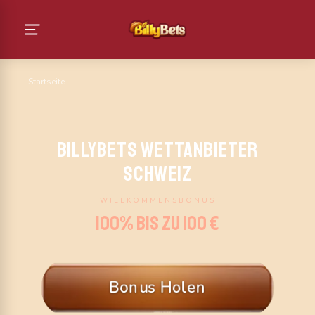
Startseite
BillyBets Wettanbieter
Schweiz
WILLKOMMENSBONUS
100% bis zu 100 €
Bonus Holen