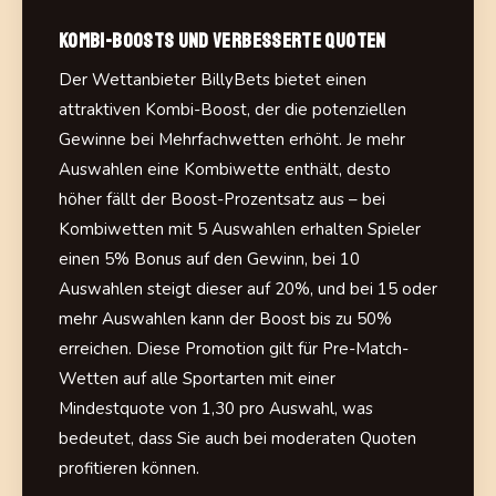
Kombi-Boosts und verbesserte Quoten
Der Wettanbieter BillyBets bietet einen
attraktiven Kombi-Boost, der die potenziellen
Gewinne bei Mehrfachwetten erhöht. Je mehr
Auswahlen eine Kombiwette enthält, desto
höher fällt der Boost-Prozentsatz aus – bei
Kombiwetten mit 5 Auswahlen erhalten Spieler
einen 5% Bonus auf den Gewinn, bei 10
Auswahlen steigt dieser auf 20%, und bei 15 oder
mehr Auswahlen kann der Boost bis zu 50%
erreichen. Diese Promotion gilt für Pre-Match-
Wetten auf alle Sportarten mit einer
Mindestquote von 1,30 pro Auswahl, was
bedeutet, dass Sie auch bei moderaten Quoten
profitieren können.