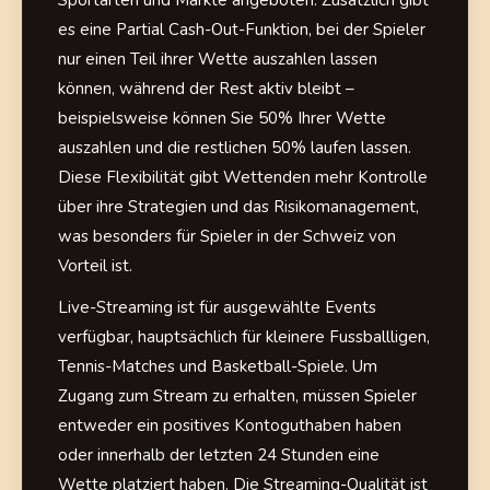
Sportarten und Märkte angeboten. Zusätzlich gibt
es eine Partial Cash-Out-Funktion, bei der Spieler
nur einen Teil ihrer Wette auszahlen lassen
können, während der Rest aktiv bleibt –
beispielsweise können Sie 50% Ihrer Wette
auszahlen und die restlichen 50% laufen lassen.
Diese Flexibilität gibt Wettenden mehr Kontrolle
über ihre Strategien und das Risikomanagement,
was besonders für Spieler in der Schweiz von
Vorteil ist.
Live-Streaming ist für ausgewählte Events
verfügbar, hauptsächlich für kleinere Fussballligen,
Tennis-Matches und Basketball-Spiele. Um
Zugang zum Stream zu erhalten, müssen Spieler
entweder ein positives Kontoguthaben haben
oder innerhalb der letzten 24 Stunden eine
Wette platziert haben. Die Streaming-Qualität ist