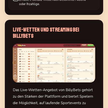
oder Ihzahlige.
Live-Wetten und Streaming bei
BillyBets
Das Live-Wetten-Angebot von BillyBets gehört
zu den Stärken der Plattform und bietet Spielern
die Möglichkeit, auf laufende Sportevents zu