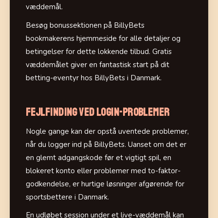
væddemål.
Besøg bonussektionen på BillyBets
bookmakerens hjemmeside for alle detaljer og
betingelser for dette lokkende tilbud. Gratis
væddemålet giver en fantastisk start på dit
betting-eventyr hos BillyBets i Danmark.
Fejlfinding ved login-problemer
Nogle gange kan der opstå uventede problemer,
når du logger ind på BillyBets. Uanset om det er
en glemt adgangskode før et vigtigt spil, en
blokeret konto eller problemer med to-faktor-
godkendelse, er hurtige løsninger afgørende for
sportsbettere i Danmark.
En udløbet session under et live-væddemål kan