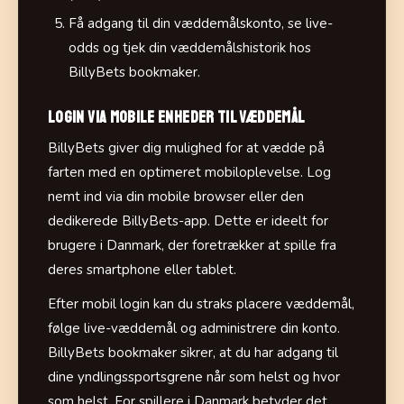
Få adgang til din væddemålskonto, se live-
odds og tjek din væddemålshistorik hos
BillyBets bookmaker.
Login via mobile enheder til væddemål
BillyBets giver dig mulighed for at vædde på
farten med en optimeret mobiloplevelse. Log
nemt ind via din mobile browser eller den
dedikerede BillyBets-app. Dette er ideelt for
brugere i Danmark, der foretrækker at spille fra
deres smartphone eller tablet.
Efter mobil login kan du straks placere væddemål,
følge live-væddemål og administrere din konto.
BillyBets bookmaker sikrer, at du har adgang til
dine yndlingssportsgrene når som helst og hvor
som helst. For spillere i Danmark betyder det