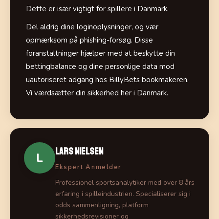
Dette er især vigtigt for spillere i Danmark.
Del aldrig dine loginoplysninger, og vær
opmærksom på phishing-forsøg. Disse
foranstaltninger hjælper med at beskytte din
bettingbalance og dine personlige data mod
uautoriseret adgang hos BillyBets bookmakeren.
Vi værdsætter din sikkerhed her i Danmark.
Lars Nielsen
L
Ekspert Anmelder
Professionel sportsanalytiker med over 8 års
erfaring i spilleindustrien. Specialiserer sig i
odds sammenligning, platform
sikkerhedsrevisioner og