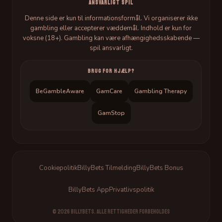
ANSVARLIGT SPIL
Denne side er kun til informationsformål. Vi organiserer ikke
gambling eller accepterer væddemål. Indhold er kun for
voksne (18+). Gambling kan være afhængighedsskabende —
spil ansvarligt.
BRUG FOR HJÆLP?
BeGambleAware
GamCare
Gambling Therapy
GamStop
Cookiepolitik
BillyBets Tilmelding
BillyBets Bonus
BillyBets App
Privatlivspolitik
© 2026 BillyBets. Alle rettigheder forbeholdes