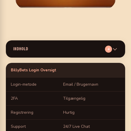
INDHOLD
4
BillyBets Login Oversigt
Login-metode
Email / Brugernavn
2FA
Tilgængelig
Registrering
Hurtig
Support
24/7 Live Chat