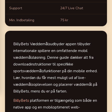
Support
24/7 Live Chat
Min. Indbetaling
75 kr
BillyBets Væddemålsudbyder appen tilbyder
internationale spillere en omfattende mobil
væddemålsløsning. Denne guide dækker alt fra
downloadinstruktioner til specifikke
sportsvæddemålsfunktioner på din mobile enhed.
Lær, hvordan du får mest muligt ud af live-
væddemålsoplevelsen og placerer væddemål på
BillyBets, mens du er på farten.
BillyBets
platformen er tilgængelig som både en
native app og en mobiloptimeret web-