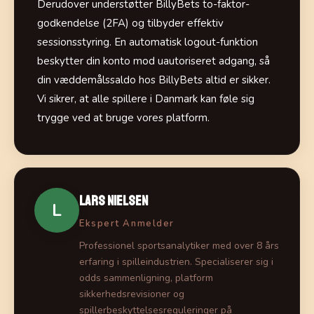
Derudover understøtter BillyBets to-faktor-
godkendelse (2FA) og tilbyder effektiv
sessionsstyring. En automatisk logout-funktion
beskytter din konto mod uautoriseret adgang, så
din væddemålssaldo hos BillyBets altid er sikker.
Vi sikrer, at alle spillere i Danmark kan føle sig
trygge ved at bruge vores platform.
Lars Nielsen
L
Ekspert Anmelder
Professionel sportsanalytiker med over 8 års
erfaring i spilleindustrien. Specialiserer sig i
odds sammenligning, platform
sikkerhedsrevisioner og
spillerbeskyttelsesreguleringer på