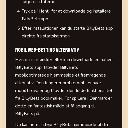
søgeresultaterne.
Tryk på "Hent" for at downloade og installere
BillyBets app.
Efter installationen kan du starte BillyBets app
direkte fra startskærmen.
Mobil web-betting alternativ
Hvis du ikke ønsker eller kan downloade en native
BillyBets app, tilbyder BillyBets
mobiloptimerede hjemmeside et fremragende
alternativ. Den fungerer problemfrit i enhver
mobil browser og tilbyder den fulde funktionalitet
fra BillyBets bookmaker. For spillere i Danmark er
dette en fantastisk måde at få adgang til
BillyBets på.
Du kan nemt tilføje BillyBets hjemmeside til din