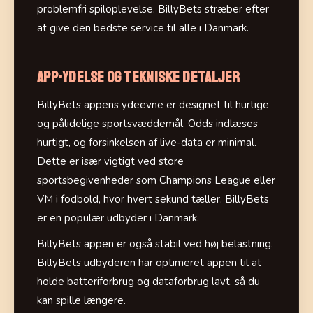
problemfri spiloplevelse. BillyBets stræber efter
at give den bedste service til alle i Danmark.
App-ydelse og tekniske detaljer
BillyBets appens ydeevne er designet til hurtige
og pålidelige sportsvæddemål. Odds indlæses
hurtigt, og forsinkelsen af live-data er minimal.
Dette er især vigtigt ved store
sportsbegivenheder som Champions League eller
VM i fodbold, hvor hvert sekund tæller. BillyBets
er en populær udbyder i Danmark.
BillyBets appen er også stabil ved høj belastning.
BillyBets udbyderen har optimeret appen til at
holde batteriforbrug og dataforbrug lavt, så du
kan spille længere.