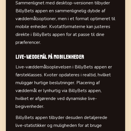
Sammenlignet med desktop-versionen tilbyder
BillyBets appen en sammenlignelig dybde af
væddemålsoptioner, men i et format optimeret til
mobile enheder. Kvotatformaterne kan justeres
direkte i BillyBets appen for at passe til dine
præferencer.
Live-væddemål på mobilenheder
Live-væddemålsoplevelsen i BillyBets appen er
førsteklasses. Kvoter opdateres i realtid, hvilket
muliggør hurtige beslutninger. Placering af
væddemål er lynhurtig via BillyBets appen,
hvilket er afgørende ved dynamiske live-
begivenheder.
BillyBets appen tilbyder desuden detaljerede
live-statistikker og muligheden for at bruge