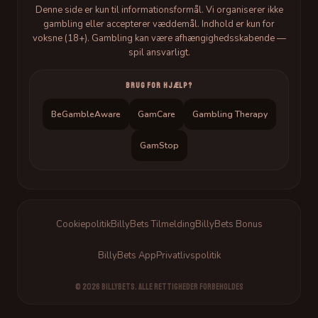
Denne side er kun til informationsformål. Vi organiserer ikke
gambling eller accepterer væddemål. Indhold er kun for
voksne (18+). Gambling kan være afhængighedsskabende —
spil ansvarligt.
BRUG FOR HJÆLP?
BeGambleAware
GamCare
Gambling Therapy
GamStop
Cookiepolitik
BillyBets Tilmelding
BillyBets Bonus
BillyBets App
Privatlivspolitik
© 2026 BillyBets. Alle rettigheder forbeholdes