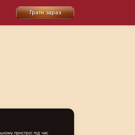
Грати зараз
ьному пристрої під час