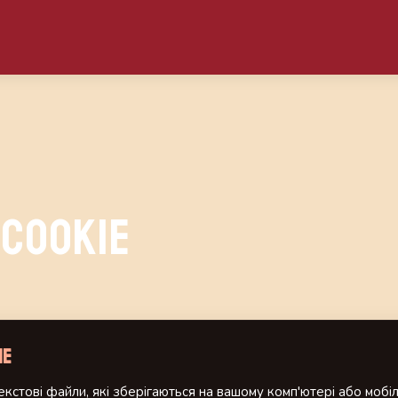
Cookie
ie
кстові файли, які зберігаються на вашому комп'ютері або мобіл