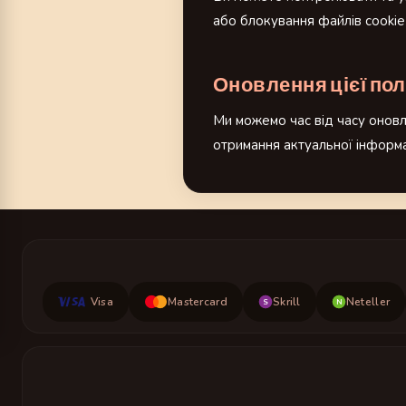
або блокування файлів cookie
Оновлення цієї пол
Ми можемо час від часу онов
отримання актуальної інформа
Visa
Mastercard
Skrill
Neteller
S
N