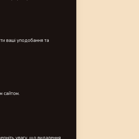
ати ваші уподобання та
м сайтом.
ерніть увагу, що видалення