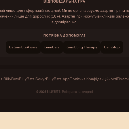
ВІДПОВІДАЛЬНА ГРА
ий лише для інформаційних цілей. Ми не організовуємо азартні ігри та н
начений лише для дорослих (18+). Азартні ігри можуть викликати залежн
відповідально.
ПОТРІБНА ДОПОМОГА?
BeGambleAware
GamCare
Gambling Therapy
GamStop
я BillyBets
BillyBets Бонус
BillyBets App
Політика Конфіденційності
Політи
© 2026 BillyBets. Всі права захищені