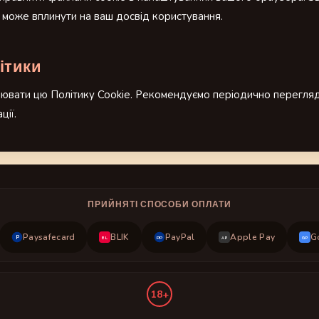
 може вплинути на ваш досвід користування.
ітики
лювати цю Політику Cookie. Рекомендуємо періодично перегляд
ції.
ПРИЙНЯТІ СПОСОБИ ОПЛАТИ
Paysafecard
BLIK
PayPal
Apple Pay
G
P
PP
BL
AP
GP
18+