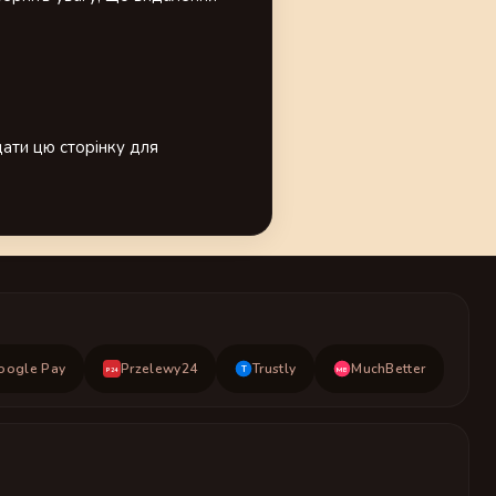
ати цю сторінку для
oogle Pay
Przelewy24
Trustly
MuchBetter
T
MB
P24