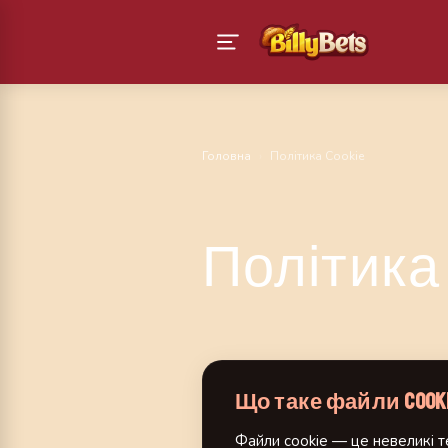
Головна
›
Політика Cookie
Політика 
Що таке файли cook
Файли cookie — це невеликі те