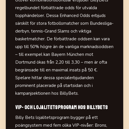
Utöver kombinationsbonusar erbjuder BillyBets
regelbundet förbättrade odds för utvalda
topphändelser. Dessa Enhanced Odds erbjuds
särskilt för stora fotbollsmatcher som Bundesliga-
derbyn, tennis-Grand Slams och viktiga
basketmatcher. De förbättrade oddsen kan vara
upp till 50% högre än de vanliga marknadsoddsen
– till exempel kan Bayern München mot
Dortmund ökas från 2,20 till 3,30 – men är ofta
begränsade till en maximal insats på 50 €.
Spelare hittar dessa specialerbjudanden
prominent placerade på startsidan och i
kampanjsektionen hos BillyBets.
VIP- och lojalitetsprogram hos BillyBets
Billy Bets lojalitetsprogram bygger på ett
poängsystem med fem olika VIP-nivåer: Brons,