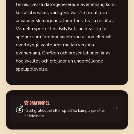
tennis. Dessa datorgenererade evenemang körs i
korta intervaller, vanligtvis var 2-3 minut, och
använder slumpgeneratorer för rättvisa resultat.
Virtuella sporter hos BillyBets är idealiska för
spelare som föredrar snabb spelaction eller vill
överbrygga väntetider mellan verkliga
evenemang. Grafiken och presentationen är av
hög kvalitet och erbjuder en underhållande
spelupplevelse.
🏆 Gratisspel
💰
Få ett gratisspel efter specifika kampanjer eller
insättningar.