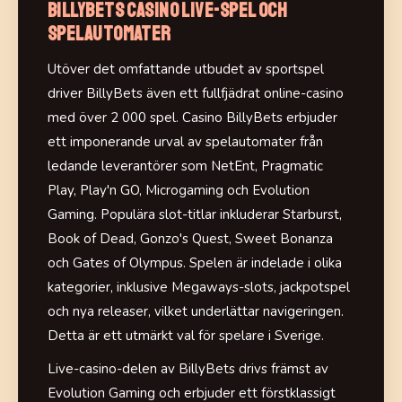
BillyBets Casino Live-spel och
spelautomater
Utöver det omfattande utbudet av sportspel
driver BillyBets även ett fullfjädrat online-casino
med över 2 000 spel. Casino BillyBets erbjuder
ett imponerande urval av spelautomater från
ledande leverantörer som NetEnt, Pragmatic
Play, Play'n GO, Microgaming och Evolution
Gaming. Populära slot-titlar inkluderar Starburst,
Book of Dead, Gonzo's Quest, Sweet Bonanza
och Gates of Olympus. Spelen är indelade i olika
kategorier, inklusive Megaways-slots, jackpotspel
och nya releaser, vilket underlättar navigeringen.
Detta är ett utmärkt val för spelare i Sverige.
Live-casino-delen av BillyBets drivs främst av
Evolution Gaming och erbjuder ett förstklassigt