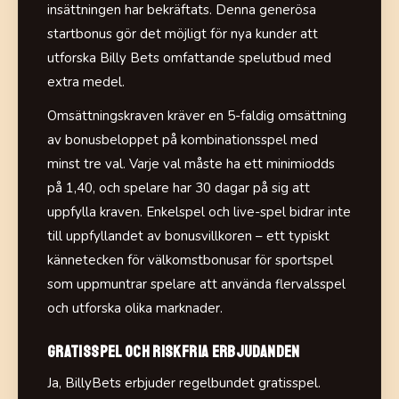
insättningen har bekräftats. Denna generösa
startbonus gör det möjligt för nya kunder att
utforska Billy Bets omfattande spelutbud med
extra medel.
Omsättningskraven kräver en 5-faldig omsättning
av bonusbeloppet på kombinationsspel med
minst tre val. Varje val måste ha ett minimiodds
på 1,40, och spelare har 30 dagar på sig att
uppfylla kraven. Enkelspel och live-spel bidrar inte
till uppfyllandet av bonusvillkoren – ett typiskt
kännetecken för välkomstbonusar för sportspel
som uppmuntrar spelare att använda flervalsspel
och utforska olika marknader.
Gratisspel och riskfria erbjudanden
Ja, BillyBets erbjuder regelbundet gratisspel.