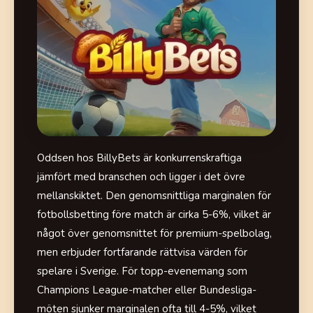
Oddsen hos BillyBets är konkurrenskraftiga
jämfört med branschen och ligger i det övre
mellanskiktet. Den genomsnittliga marginalen för
fotbollsbetting före match är cirka 5-6%, vilket är
något över genomsnittet för premium-spelbolag,
men erbjuder fortfarande rättvisa värden för
spelare i Sverige. För topp-evenemang som
Champions League-matcher eller Bundesliga-
möten sjunker marginalen ofta till 4-5%, vilket