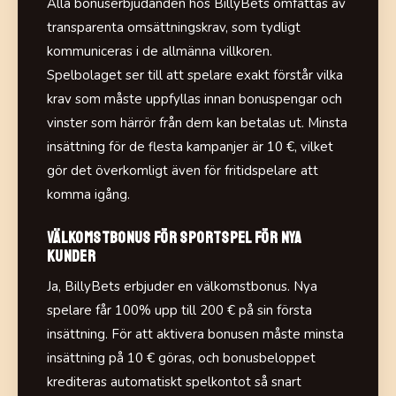
Alla bonuserbjudanden hos BillyBets omfattas av
transparenta omsättningskrav, som tydligt
kommuniceras i de allmänna villkoren.
Spelbolaget ser till att spelare exakt förstår vilka
krav som måste uppfyllas innan bonuspengar och
vinster som härrör från dem kan betalas ut. Minsta
insättning för de flesta kampanjer är 10 €, vilket
gör det överkomligt även för fritidspelare att
komma igång.
Välkomstbonus för sportspel för nya
kunder
Ja, BillyBets erbjuder en välkomstbonus. Nya
spelare får 100% upp till 200 € på sin första
insättning. För att aktivera bonusen måste minsta
insättning på 10 € göras, och bonusbeloppet
krediteras automatiskt spelkontot så snart