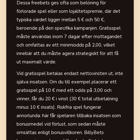
Dessa freebets ges ofta som belöning för
förlorade spel eller som lojalitetspremie, där det
typiska värdet ligger mellan 5 € och 50 €,
beroende på den specifika kampanjen. Gratisspel
måste användas inom 7 dagar efter mottagandet
och omfattas av ett minimiodds på 2,00, vilket
innebär att du måste agera strategiskt för att få
ut maximalt värde.
Vid gratisspel betalas endast nettovinsten ut, inte
själva insatsen. Om du till exempel placerar ett
gratisspel på 10 € med ett odds på 3,00 och
vinner, får du 20 € i vinst (30 € total utbetalning
minus 10 € insats). Riskfria spel fungerar
annorlunda: här får spelaren tillbaka insatsen som
bonusmedel vid förlust, som sedan måste
omsättas enligt bonusvillkoren. BillyBets