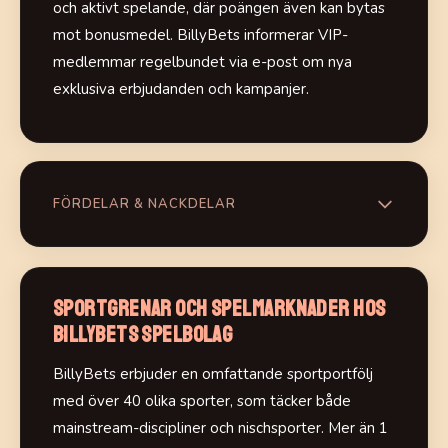
och aktivt spelande, där poängen även kan bytas
mot bonusmedel. BillyBets informerar VIP-
medlemmar regelbundet via e-post om nya
exklusiva erbjudanden och kampanjer.
FÖRDELAR & NACKDELAR
FÖRDELAR
Omfattande sportspelsutbud med många ligor
Sportgrenar och spelmarknader hos
Attraktiv välkomstbonus för nya kunder
BillyBets spelbolag
Användarvänlig mobilapp för när du är på språng
BillyBets erbjuder en omfattande sportportfölj
Spelbyggare för individuella spel tillgänglig
med över 40 olika sporter, som täcker både
mainstream-discipliner och nischsporter. Mer än 1