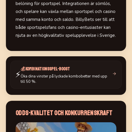
belöning för sportspel. Integrationen är sömlös,
och spelare kan växla mellan sportspel och casino
med samma konto och saldo. BillyBets ser till att
både sportspelsfans och casino-entusiaster kan
njuta av en högkvalitativ spelupplevelse i Sverige.
💰 Kombinationsspel-boost
⚡
Öka dina vinster på lyckade kombobetter med upp
till 50 %.
Odds-kvalitet och konkurrenskraft