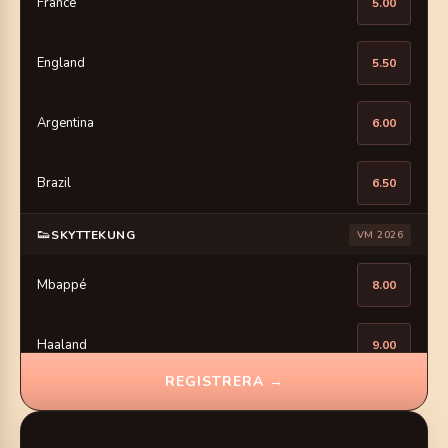
France
5.00
England
5.50
Argentina
6.00
Brazil
6.50
👟
SKYTTEKUNG
VM 2026
Mbappé
8.00
Haaland
9.00
REGISTRERA →
Kane
10.0