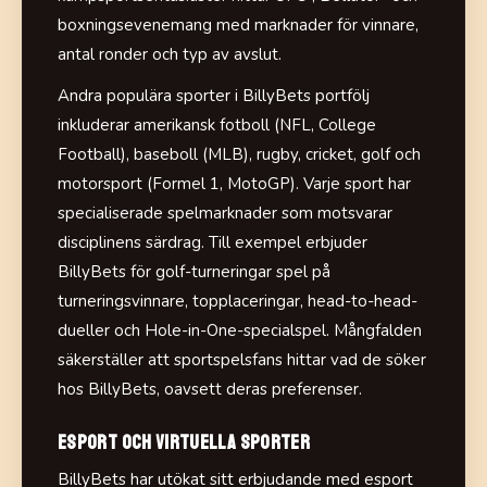
boxningsevenemang med marknader för vinnare,
antal ronder och typ av avslut.
Andra populära sporter i BillyBets portfölj
inkluderar amerikansk fotboll (NFL, College
Football), baseboll (MLB), rugby, cricket, golf och
motorsport (Formel 1, MotoGP). Varje sport har
specialiserade spelmarknader som motsvarar
disciplinens särdrag. Till exempel erbjuder
BillyBets för golf-turneringar spel på
turneringsvinnare, topplaceringar, head-to-head-
dueller och Hole-in-One-specialspel. Mångfalden
säkerställer att sportspelsfans hittar vad de söker
hos BillyBets, oavsett deras preferenser.
Esport och virtuella sporter
BillyBets har utökat sitt erbjudande med esport