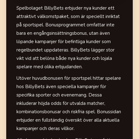
Spelbolaget BillyBets erbjuder nya kunder ett
attraktivt välkomstpaket, som är speciellt inriktat
på sportspel. Bonusprogrammet omfattar inte
bara en engångsinsättningsbonus, utan även
löpande kampanjer för befintliga kunder som
regelbundet uppdateras. BillyBets lägger stor
vikt vid att belöna både nya kunder och lojala
spelare med olika erbjudanden.
Utöver huvudbonusen för sportspel hittar spelare
hos BillyBets även speciella kampanjer för
specifika sporter och evenemang. Dessa
inkluderar höjda odds för utvalda matcher,
kombinationsbonusar och riskfria spel. Bonussidan
erbjuder en fullständig översikt över alla aktuella
kampanjer och deras villkor.