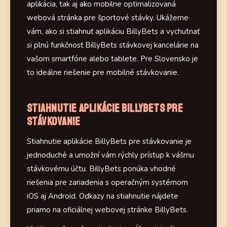
aplikácia, tak aj ako mobilne optimalizovaná
webová stránka pre športové stávky. Ukážeme
vám, ako si stiahnuť aplikáciu BillyBets a vychutnať
si plnú funkčnosť BillyBets stávkovej kancelárie na
vašom smartfóne alebo tablete. Pre Slovensko je
to ideálne riešenie pre mobilné stávkovanie.
Stiahnutie aplikácie BillyBets pre
stávkovanie
Stiahnutie aplikácie BillyBets pre stávkovanie je
jednoduché a umožní vám rýchly prístup k vášmu
stávkovému účtu. BillyBets ponúka vhodné
riešenia pre zariadenia s operačným systémom
iOS aj Android. Odkazy na stiahnutie nájdete
priamo na oficiálnej webovej stránke BillyBets.