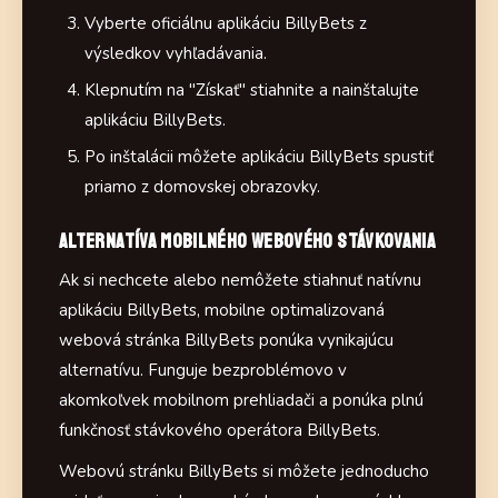
Vyberte oficiálnu aplikáciu BillyBets z
výsledkov vyhľadávania.
Klepnutím na "Získať" stiahnite a nainštalujte
aplikáciu BillyBets.
Po inštalácii môžete aplikáciu BillyBets spustiť
priamo z domovskej obrazovky.
Alternatíva mobilného webového stávkovania
Ak si nechcete alebo nemôžete stiahnuť natívnu
aplikáciu BillyBets, mobilne optimalizovaná
webová stránka BillyBets ponúka vynikajúcu
alternatívu. Funguje bezproblémovo v
akomkoľvek mobilnom prehliadači a ponúka plnú
funkčnosť stávkového operátora BillyBets.
Webovú stránku BillyBets si môžete jednoducho