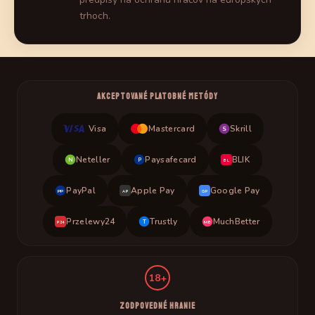
trhoch.
AKCEPTOVANÉ PLATOBNÉ METÓDY
Visa
Mastercard
Skrill
S
Neteller
Paysafecard
BLIK
N
P
BL
PayPal
Apple Pay
Google Pay
PP
AP
GP
Przelewy24
Trustly
MuchBetter
T
MB
P24
18+
ZODPOVEDNÉ HRANIE