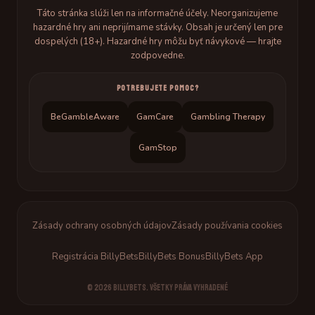
Táto stránka slúži len na informačné účely. Neorganizujeme
hazardné hry ani neprijímame stávky. Obsah je určený len pre
dospelých (18+). Hazardné hry môžu byť návykové — hrajte
zodpovedne.
POTREBUJETE POMOC?
BeGambleAware
GamCare
Gambling Therapy
GamStop
Zásady ochrany osobných údajov
Zásady používania cookies
Registrácia BillyBets
BillyBets Bonus
BillyBets App
© 2026 BillyBets. Všetky práva vyhradené