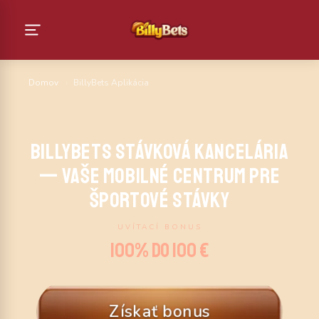
Domov
›
BillyBets Aplikácia
BillyBets stávková kancelária
— Vaše mobilné centrum pre
športové stávky
UVÍTACÍ BONUS
100% do 100 €
Získať bonus