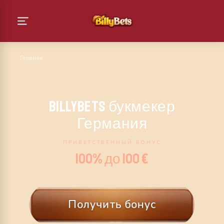
Главная
BillyBets букмекер
Германия
ПРИВЕТСТВЕННЫЙ БОНУС
100% до 100 €
Получить бонус