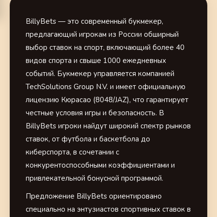
BillyBets — это современный букмекер,
Vinícius
12.0
предлагающий игрокам из России обширный
⭐
выбор ставок на спорт, включающий более 40
ЛУЧШИЙ ИГРОК
ЧЕМПИОНАТ МИРА 2026
видов спорта и свыше 1000 ежедневных
Bellingham
7.00
событий. Букмекер управляется компанией
TechSolutions Group N.V. и имеет официальную
лицензию Кюрасао (8048/JAZ), что гарантирует
Mbappé
7.50
честные условия игры и безопасность. В
BillyBets игроки найдут широкий спектр рынков
Yamal
8.00
ставок, от футбола и баскетбола до
киберспорта, в сочетании с
Vinícius
10.0
конкурентоспособными коэффициентами и
привлекательной бонусной программой.
🥅
ВЫХОД В ФИНАЛ
ЧЕМПИОНАТ МИРА 2026
Предложение BillyBets ориентировано
Spain
2.50
специально на энтузиастов спортивных ставок в