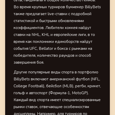
сеты, гандикапы и общее количество геймов.
Во время крупных турниров букмекер BillyBets
также предлагает live-ставки с подробной
статистикой и быстрыми обновлениями
коэффициентов. Любители хоккея найдут
ставки на NHL, KHL и европейские лиги, в то
время как поклонники единоборств найдут
события UFC, Bellator и бокса с рынками на
победителя, количество раундов и способ
завершения боя.
Другие популярные виды спорта в портфолио
BillyBets включают американский футбол (NFL,
College Football), бейсбол (MLB), регби, крикет,
гольф и автоспорт (Формула-1, MotoGP).
Каждый вид спорта имеет специализированные
рынки ставок, отвечающие особенностям
дисциплины. Например, для турниров по