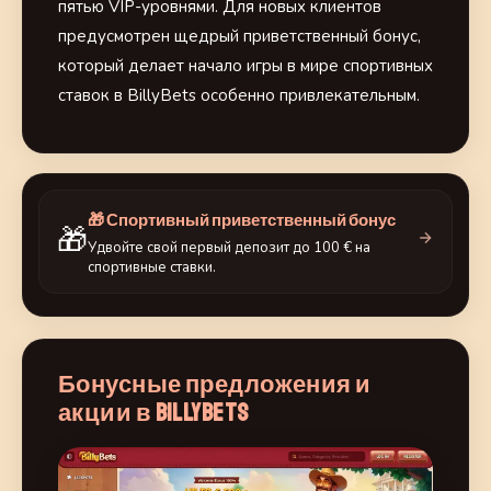
пятью VIP-уровнями. Для новых клиентов
предусмотрен щедрый приветственный бонус,
который делает начало игры в мире спортивных
ставок в BillyBets особенно привлекательным.
🎁 Спортивный приветственный бонус
🎁
Удвойте свой первый депозит до 100 € на
спортивные ставки.
Бонусные предложения и
акции в BillyBets