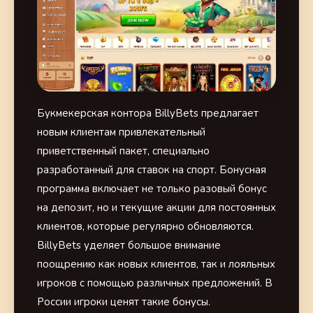
Букмекерская контора BillyBets предлагает
новым клиентам привлекательный
приветственный пакет, специально
разработанный для ставок на спорт. Бонусная
программа включает не только разовый бонус
на депозит, но и текущие акции для постоянных
клиентов, которые регулярно обновляются.
BillyBets уделяет большое внимание
поощрению как новых клиентов, так и лояльных
игроков с помощью различных предложений. В
России игроки ценят такие бонусы.