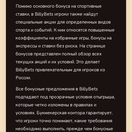
Помимо основного бонуса на спортивные
ставки, в BillyBets игроки также найдут
специальные акции для определенных видов
спорта и событий. К ним относятся повышенные
коэффициенты на избранные игры, бонусы на
экспрессы и ставки без риска. На странице
бонусов представлен полный обзор всех
текущих акций и их условий. Это делает
BillyBets привлекательным для игроков из
России.
Все бонусные предложения в BillyBets
подпадают под прозрачные условия отыгрыша,
которые четко изложены в правилах и
условиях. Букмекерская контора гарантирует,
что игроки точно понимают, какие требования
необходимо выполнить, прежде чем бонусные