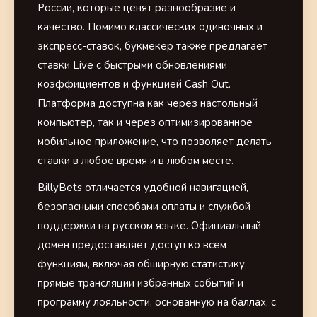
России, которые ценят разнообразие и
качество. Помимо классических одиночных и
France
2.75
экспресс-ставок, букмекер также предлагает
ставки Live с быстрыми обновлениями
England
3.00
коэффициентов и функцией Cash Out.
Платформа доступна как через настольный
Brazil
3.25
компьютер, так и через оптимизированное
мобильное приложение, что позволяет делать
ставки в любое время и в любом месте.
BillyBets отличается удобной навигацией,
безопасными способами оплаты и службой
поддержки на русском языке. Официальный
домен предоставляет доступ ко всем
функциям, включая обширную статистику,
прямые трансляции избранных событий и
программу лояльности, основанную на баллах, с