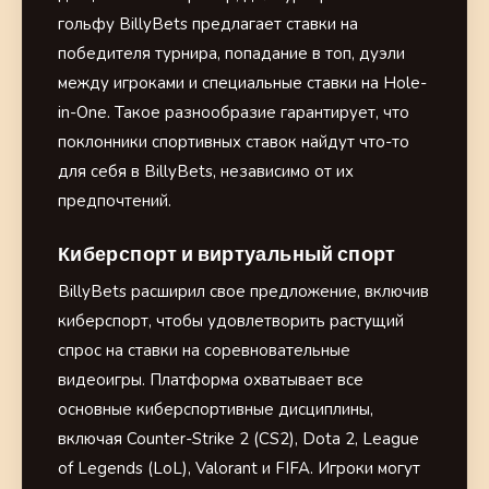
гольфу BillyBets предлагает ставки на
победителя турнира, попадание в топ, дуэли
между игроками и специальные ставки на Hole-
in-One. Такое разнообразие гарантирует, что
поклонники спортивных ставок найдут что-то
для себя в BillyBets, независимо от их
предпочтений.
Киберспорт и виртуальный спорт
BillyBets расширил свое предложение, включив
киберспорт, чтобы удовлетворить растущий
спрос на ставки на соревновательные
видеоигры. Платформа охватывает все
основные киберспортивные дисциплины,
включая Counter-Strike 2 (CS2), Dota 2, League
of Legends (LoL), Valorant и FIFA. Игроки могут