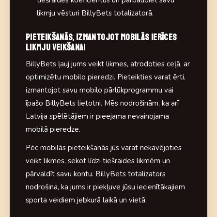
tiešraides koeficientus un pārbaudiet savu
likmju vēsturi BillyBets totalizatorā.
Pieteikšanās, izmantojot mobilās ierīces
likmju veikšanai
BillyBets ļauj jums veikt likmes, atrodoties ceļā, ar
optimizētu mobilo pieredzi. Pieteikties varat ērti,
izmantojot savu mobilo pārlūkprogrammu vai
īpašo BillyBets lietotni. Mēs nodrošinām, ka arī
Latvija spēlētājiem ir pieejama nevainojama
mobilā pieredze.
Pēc mobilās pieteikšanās jūs varat nekavējoties
veikt likmes, sekot līdzi tiešraides likmēm un
pārvaldīt savu kontu. BillyBets totalizators
nodrošina, ka jums ir piekļuve jūsu iecienītākajiem
sporta veidiem jebkurā laikā un vietā.