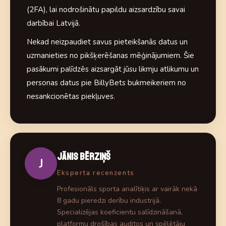
(2FA), lai nodrošinātu papildu aizsardzību savai
darbībai Latvijā.
Nekad neizpaudiet savus pieteikšanās datus un
uzmanieties no pikšķerēšanas mēģinājumiem. Šie
pasākumi palīdzēs aizsargāt jūsu likmju atlikumu un
personas datus pie BillyBets bukmeikeriem no
nesankcionētas piekļuves.
Jānis Bērziņš
J
Eksperta recenzents
Profesionāls sporta analītiķis ar vairāk nekā
8 gadu pieredzi derību industrijā.
Specializējas koeficientu salīdzināšanā,
platformu drošības auditos un spēlētāju