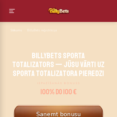
Sākums
›
BillyBets reģistrācija
BillyBets Sporta
totalizators — Jūsu vārti uz
sporta totalizatora pieredzi
IEPAZĪŠANĀS BONUSS
100% do 100 €
Saņemt bonusu