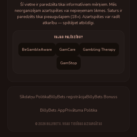
Šī vietne ir paredzēta tikai informatīviem mērķiem. Mēs
neorganizējam azartspēles vai nepieņemam likmes. Saturs ir
paredzēts tikai pieaugušajiem (18+). Azartspēles var radīt
atkarību — spēlējiet atbildīgi.
VAJAG PALĪDZĪBU?
BeGambleAware
GamCare
Gambling Therapy
GamStop
Sīkdatņu Politika
BillyBets reģistrācija
BillyBets Bonuss
BillyBets App
Privātuma Politika
© 2026 BillyBets. Visas tiesības aizsargātas