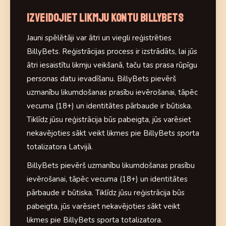
Izveidojiet likmju kontu BillyBets
Jauni spēlētāji var ātri un viegli reģistrēties
BillyBets. Reģistrācijas process ir izstrādāts, lai jūs
ātri iesaistītu likmju veikšanā, taču tas prasa rūpīgu
personas datu ievadīšanu. BillyBets pievērš
uzmanību likumdošanas prasību ievērošanai, tāpēc
vecuma (18+) un identitātes pārbaude ir būtiska.
Tiklīdz jūsu reģistrācija būs pabeigta, jūs varēsiet
nekavējoties sākt veikt likmes pie BillyBets sporta
totalizatora Latvijā.
BillyBets pievērš uzmanību likumdošanas prasību
ievērošanai, tāpēc vecuma (18+) un identitātes
pārbaude ir būtiska. Tiklīdz jūsu reģistrācija būs
pabeigta, jūs varēsiet nekavējoties sākt veikt
likmes pie BillyBets sporta totalizatora.