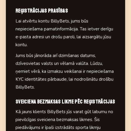
Reģistrācijas prasības
Lai atvērtu kontu BillyBets, jums būs
nepieciešama pamatinformācija. Tas ietver derīgu
e-pasta adresi un drošu paroli, lai aizsargātu jūsu
kontu.
Jums būs jānorāda arī dzimšanas datums,
dzīvesvietas valsts un vēlamā valūta. Lūdzu,
ņemiet vērā, ka izmaksu veikšanai ir nepieciešama
KYC identitātes pārbaude, lai nodrošinātu drošību
BillyBets.
Sveiciena bezmaksas likme pēc reģistrācijas
Kā jauns klients BillyBets jūs varat gūt labumu no
pievilcīgas sveiciena bezmaksas likmes. Šis
piedāvājums ir īpaši izstrādāts sporta likmju