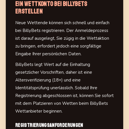
Ein Wettkonto bei BillyBets
erstellen
Neue Wettende können sich schnell und einfach
bei BillyBets registrieren. Der Anmeldeprozess
ist darauf ausgelegt, Sie zügig in die Wettaktion
zu bringen, erfordert jedoch eine sorgfältige
Eingabe Ihrer persönlichen Daten.
BillyBets legt Wert auf die Einhaltung
gesetzlicher Vorschriften, daher ist eine
Altersverifizierung (18+) und eine
Identitätsprüfung unerlässlich. Sobald Ihre
Registrierung abgeschlossen ist, können Sie sofort
mit dem Platzieren von Wetten beim BillyBets
Wettanbieter beginnen.
Registrierungsanforderungen