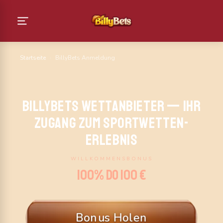
Startseite
›
BillyBets Anmeldung
BillyBets Wettanbieter — Ihr
Zugang zum Sportwetten-
Erlebnis
WILLKOMMENSBONUS
100% do 100 €
Bonus Holen