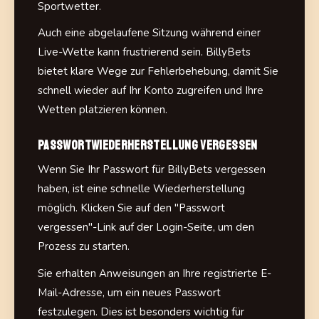
Sportwetter.
Auch eine abgelaufene Sitzung während einer
Live-Wette kann frustrierend sein. BillyBets
bietet klare Wege zur Fehlerbehebung, damit Sie
schnell wieder auf Ihr Konto zugreifen und Ihre
Wetten platzieren können.
Passwortwiederherstellung vergessen
Wenn Sie Ihr Passwort für BillyBets vergessen
haben, ist eine schnelle Wiederherstellung
möglich. Klicken Sie auf den "Passwort
vergessen"-Link auf der Login-Seite, um den
Prozess zu starten.
Sie erhalten Anweisungen an Ihre registrierte E-
Mail-Adresse, um ein neues Passwort
festzulegen. Dies ist besonders wichtig für