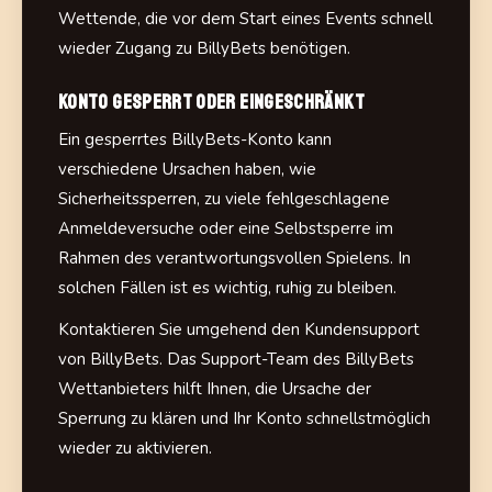
Wettende, die vor dem Start eines Events schnell
wieder Zugang zu BillyBets benötigen.
Konto gesperrt oder eingeschränkt
Ein gesperrtes BillyBets-Konto kann
verschiedene Ursachen haben, wie
Sicherheitssperren, zu viele fehlgeschlagene
Anmeldeversuche oder eine Selbstsperre im
Rahmen des verantwortungsvollen Spielens. In
solchen Fällen ist es wichtig, ruhig zu bleiben.
Kontaktieren Sie umgehend den Kundensupport
von BillyBets. Das Support-Team des BillyBets
Wettanbieters hilft Ihnen, die Ursache der
Sperrung zu klären und Ihr Konto schnellstmöglich
wieder zu aktivieren.