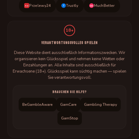
Przelewy24
Trustly
MuchBetter
T
MB
P24
18+
VERANTWORTUNGSVOLLES SPIELEN
Diese Website dient ausschließlich Informationszwecken. Wir
organisieren kein Glücksspiel und nehmen keine Wetten oder
Einzahlungen an. Alle Inhalte sind ausschließlich für
Erwachsene (18+). Glücksspiel kann süchtig machen — spielen
Sie verantwortungsvoll.
BRAUCHEN SIE HILFE?
BeGambleAware
GamCare
Gambling Therapy
GamStop