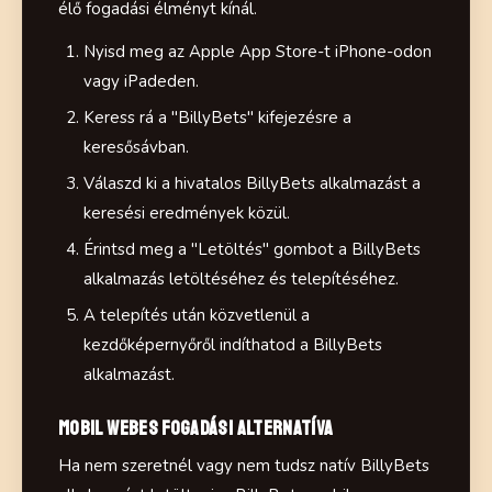
élő fogadási élményt kínál.
Nyisd meg az Apple App Store-t iPhone-odon
vagy iPadeden.
Keress rá a "BillyBets" kifejezésre a
keresősávban.
Válaszd ki a hivatalos BillyBets alkalmazást a
keresési eredmények közül.
Érintsd meg a "Letöltés" gombot a BillyBets
alkalmazás letöltéséhez és telepítéséhez.
A telepítés után közvetlenül a
kezdőképernyőről indíthatod a BillyBets
alkalmazást.
Mobil webes fogadási alternatíva
Ha nem szeretnél vagy nem tudsz natív BillyBets