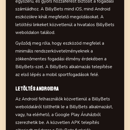
egyszerű, és gyors hozzáférést biztosít a fogadási
számládhoz. A BillyBets mind iOS, mind Android
eszközökre kínál megfelelő megoldásokat. A
letöltési linkeket közvetlenül a hivatalos BillyBets
weboldalon találod.
Győződj meg róla, hogy eszközöd megfelel a
minimális rendszerkövetelményeknek a
zökkenőmentes fogadási élmény érdekében a
BillyBets-szel. A BillyBets alkalmazás telepítése
az első lépés a mobil sportfogadások felé.
Letöltés Androidra
Az Android felhasználók közvetlenül a BillyBets
weboldaláról tölthetik le a BillyBets alkalmazást,
vagy, ha elérhető, a Google Play Áruházból
szerezhetik be. A közvetlen APK telepítés