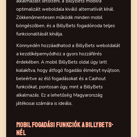
alkalmazást letölteni, a BillyBets mobilra
optimalizált weboldala kiváló alternatívát kínál.
Zökkenőmentesen működik minden mobil
böngészőben, és a BillyBets fogadóiroda teljes
funkcionalitását kínálja.
Könnyedén hozzáadhatod a BillyBets weboldalát
a kezdőképernyődhöz a gyors hozzáférés
érdekében. A mobil BillyBets oldal úgy lett
kialakítva, hogy átfogó fogadási élményt nyújtson,
beleértve az élő fogadásokat és a Cashout
funkciókat, pontosan úgy, mint a BillyBets
alkalmazás. Ez a lehetőség Magyarország
játékosai számára is ideális.
Mobil fogadási funkciók a BillyBets-
nél