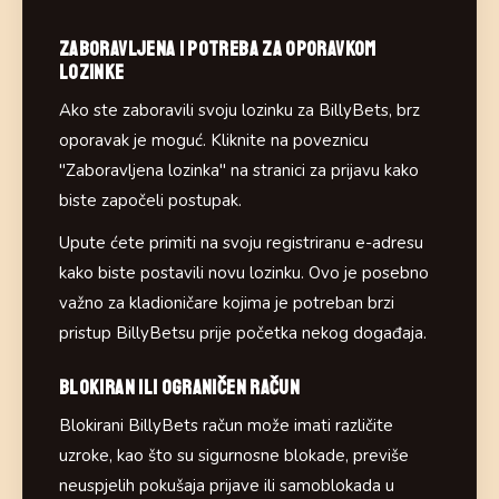
Zaboravljena i potreba za oporavkom
lozinke
Ako ste zaboravili svoju lozinku za BillyBets, brz
oporavak je moguć. Kliknite na poveznicu
"Zaboravljena lozinka" na stranici za prijavu kako
biste započeli postupak.
Upute ćete primiti na svoju registriranu e-adresu
kako biste postavili novu lozinku. Ovo je posebno
važno za kladioničare kojima je potreban brzi
pristup BillyBetsu prije početka nekog događaja.
Blokiran ili ograničen račun
Blokirani BillyBets račun može imati različite
uzroke, kao što su sigurnosne blokade, previše
neuspjelih pokušaja prijave ili samoblokada u