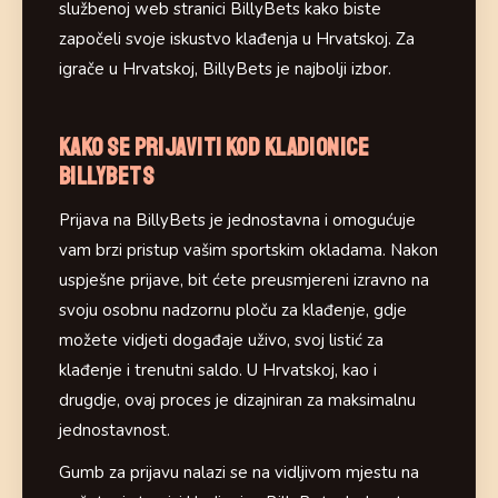
službenoj web stranici BillyBets kako biste
započeli svoje iskustvo klađenja u Hrvatskoj. Za
igrače u Hrvatskoj, BillyBets je najbolji izbor.
Kako se prijaviti kod kladionice
BillyBets
Prijava na BillyBets je jednostavna i omogućuje
vam brzi pristup vašim sportskim okladama. Nakon
uspješne prijave, bit ćete preusmjereni izravno na
svoju osobnu nadzornu ploču za klađenje, gdje
možete vidjeti događaje uživo, svoj listić za
klađenje i trenutni saldo. U Hrvatskoj, kao i
drugdje, ovaj proces je dizajniran za maksimalnu
jednostavnost.
Gumb za prijavu nalazi se na vidljivom mjestu na