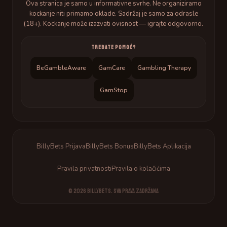
Ova stranica je samo u informativne svrhe. Ne organiziramo
kockanje niti primamo oklade. Sadržaj je samo za odrasle
(18+). Kockanje može izazvati ovisnost — igrajte odgovorno.
TREBATE POMOĆ?
BeGambleAware
GamCare
Gambling Therapy
GamStop
BillyBets Prijava
BillyBets Bonus
BillyBets Aplikacija
Pravila privatnosti
Pravila o kolačićima
© 2026 BillyBets. Sva prava zadržana