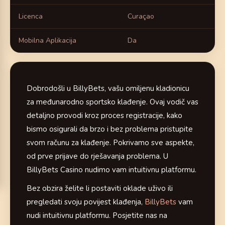
Licenca
Curaçao
Mobilna Aplikacija
Da
Dobrodošli u BillyBets, vašu omiljenu kladionicu
za međunarodno sportsko klađenje. Ovaj vodič vas
detaljno provodi kroz proces registracije, kako
bismo osigurali da brzo i bez problema pristupite
svom računu za klađenje. Pokrivamo sve aspekte,
od prve prijave do rješavanja problema. U
BillyBets Casino nudimo vam intuitivnu platformu.
Bez obzira želite li postaviti oklade uživo ili
pregledati svoju povijest klađenja,
BillyBets
vam
nudi intuitivnu platformu. Posjetite nas na