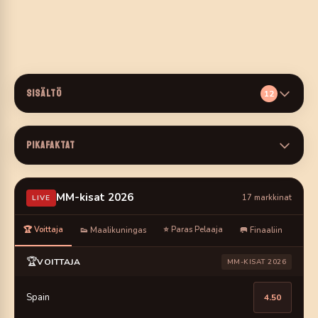
SISÄLTÖ
12
PIKAFAKTAT
MM-kisat 2026
17 markkinat
LIVE
🏆 Voittaja
⭐ Paras Pelaaja
👟 Maalikuningas
🥅 Finaaliin
🏆
VOITTAJA
MM-KISAT 2026
Spain
4.50