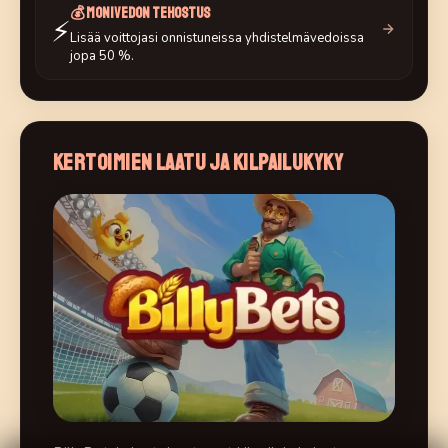
💰 Monivedon tehostus
⚡
Lisää voittojasi onnistuneissa yhdistelmävedoissa
jopa 50 %.
Kertoimien laatu ja kilpailukyky