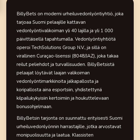
BillyBets on moderni urheiluvedonlyöntiyhtiö, joka
Vinícius
12.0
tarjoaa Suomi pelaajille kattavan
⭐
vedonlyöntivalikoiman yli 40 lajilla ja yli 1 000
PARAS PELAAJA
MM-KISAT 2026
päivittäisellä tapahtumalla. Vedonlyöntiyhtiötä
Bellingham
7.00
operoi TechSolutions Group N.V., ja sillä on
virallinen Curaçao-lisenssi (8048/JAZ), joka takaa
reilut peliehdot ja turvallisuuden. BillyBetsistä
Mbappé
7.50
pelaajat löytävät laajan valikoiman
vedonlyöntimarkkinoita jalkapallosta ja
Yamal
8.00
koripallosta aina esportsiin, yhdistettynä
kilpailukykyisiin kertoimiin ja houkuttelevaan
Vinícius
10.0
bonusohjelmaan.
BillyBetsin tarjonta on suunnattu erityisesti Suomi
🥅
FINAALIIN
MM-KISAT 2026
urheiluvedonlyönnin harrastajille, jotka arvostavat
Spain
2.50
monipuolisuutta ja laatua. Klassisten