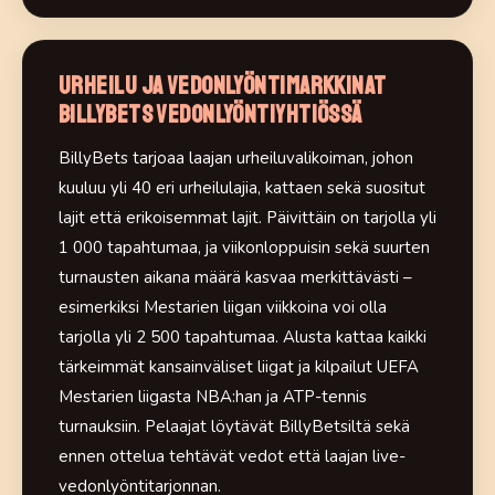
EDUT
Laaja urheiluvedonlyöntitarjonta monilla liigoilla
Urheilu ja vedonlyöntimarkkinat
Käyttäjäystävällinen mobiilisovellus liikkeellä ollessa
BillyBets vedonlyöntiyhtiössä
Räätälöityjen vetojen rakentaja saatavilla
BillyBets tarjoaa laajan urheiluvalikoiman, johon
kuuluu yli 40 eri urheilulajia, kattaen sekä suositut
HAITAT
lajit että erikoisemmat lajit. Päivittäin on tarjolla yli
1 000 tapahtumaa, ja viikonloppuisin sekä suurten
Joskus rajoitetut live-striimausvaihtoehdot
turnausten aikana määrä kasvaa merkittävästi –
esimerkiksi Mestarien liigan viikkoina voi olla
tarjolla yli 2 500 tapahtumaa. Alusta kattaa kaikki
tärkeimmät kansainväliset liigat ja kilpailut UEFA
Mestarien liigasta NBA:han ja ATP-tennis
turnauksiin. Pelaajat löytävät BillyBetsiltä sekä
ennen ottelua tehtävät vedot että laajan live-
vedonlyöntitarjonnan.