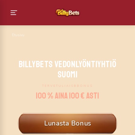
Etusivu
BillyBets vedonlyöntiyhtiö
Suomi
TERVETULIAISBBONUS
100 % aina 100 € asti
Lunasta Bonus