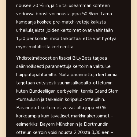
nousee 20 %:iin, ja 15 tai useamman kohteen
vedoissa boost voi nousta jopa 50 %:iin. Tämä
kampanja koskee pre-match-vetoja kaikista
urheilulajeista, joiden kertoimet ovat vähintään
1,30 per kohde, mikä tarkoittaa, että voit hyötyä
myös maltillisilla kertoimilla.
Yhdistelmäboostien lisäksi BillyBets tarjoaa
säännöllisesti parannettuja kertoimia valituille
huipputapahtumille. Näitä parannettuja kertoimia
tarjotaan erityisesti suuriin jalkapallo-otteluihin,
kuten Bundesliigan derbyeihin, tennis Grand Slam
-turnauksiin ja tärkeisiin koripallo-otteluihin.
Parannetut kertoimet voivat olla jopa 50 %
korkeampia kuin tavalliset markkinakertoimet –
esimerkiksi Bayern Münchenin ja Dortmundin
ottelun kerroin voisi nousta 2,20:sta 3,30:een –