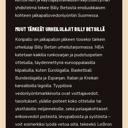
yhdistelmä tekee Billy Betsistä ensiluokkaisen
kohteen jalkapallovedonlyöntiin Suomessa.
Muut tärkeät urheilulajit Billy Betsillä
Koripallo on jalkapallon jälkeen toiseksi tärkein
urheilulaji Billy Betsin urheilutarjonnassa. NBA
katetaan kaikilla runkosarjan ja pudotuspelien
otteluilla, täydennettynä eurooppalaisilla
kilpailuilla, kuten Euroliigalla, Basketball
Bundesliigalla ja Espanjan, Italian ja Kreikan
kansallisilla liigoilla. Tyypillisiä
vedonlyöntimarkkinoita ovat voittajavedot,
tasoitukset, yli/alle-pisteet koko ottelulle tai
yksittäisille neljänneksille, sekä pelaajakohtaiset
erikoisvedot pisteistä, levypalloista ja syötöistä –
voit esimerkiksi lyödä vetoa siitä, tekeekö LeBron