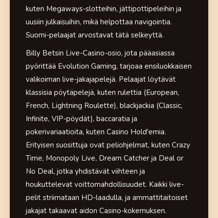
kuten Megaways-slotteihin, jättipottipeleihin ja
uusiin julkaisuihin, mikä helpottaa navigointia.
Suomi-pelaajat arvostavat tätä selkeyttä.
Billy Betsin Live-Casino-osio, jota pääasiassa
pyörittää Evolution Gaming, tarjoaa ensiluokkaisen
valikoiman live-jakajapelejä. Pelaajat löytävät
klassisia pöytäpelejä, kuten rulettia (European,
French, Lightning Roulette), blackjackia (Classic,
Infinite, VIP-pöydät), baccaratia ja
pokerivariaatioita, kuten Casino Hold'emia.
Erityisen suosittuja ovat peliohjelmat, kuten Crazy
Time, Monopoly Live, Dream Catcher ja Deal or
No Deal, jotka yhdistävät viihteen ja
houkuttelevat voittomahdollisuudet. Kaikki live-
pelit striimataan HD-laadulla, ja ammattitaitoiset
jakajat takaavat aidon Casino-kokemuksen.