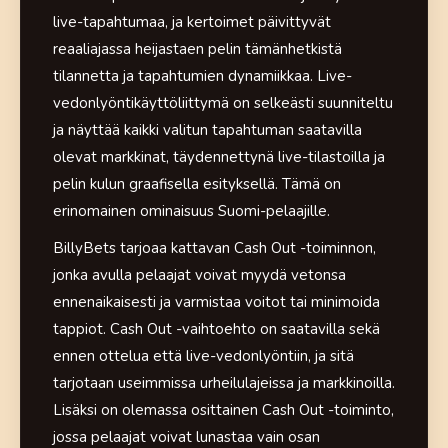
live-tapahtumaa, ja kertoimet päivittyvät
reaaliajassa heijastaen pelin tämänhetkistä
tilannetta ja tapahtumien dynamiikkaa. Live-
vedonlyöntikäyttöliittymä on selkeästi suunniteltu
ja näyttää kaikki valitun tapahtuman saatavilla
olevat markkinat, täydennettynä live-tilastoilla ja
pelin kulun graafisella esityksellä. Tämä on
erinomainen ominaisuus Suomi-pelaajille.
BillyBets tarjoaa kattavan Cash Out -toiminnon,
jonka avulla pelaajat voivat myydä vetonsa
ennenaikaisesti ja varmistaa voitot tai minimoida
tappiot. Cash Out -vaihtoehto on saatavilla sekä
ennen ottelua että live-vedonlyöntiin, ja sitä
tarjotaan useimmissa urheilulajeissa ja markkinoilla.
Lisäksi on olemassa osittainen Cash Out -toiminto,
jossa pelaajat voivat lunastaa vain osan