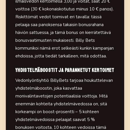
ilmaisvedon kertoimella 3,00 ja voitat, saat 20 €
voittoa (30 € kokonaiskotiutus miinus 10 € panos).
Riskittömät vedot toimivat eri tavalla: tässä
pelaaja saa panoksensa takaisin bonusrahana
häviön sattuessa, ja tämä bonus on kierrätettävä
bonusvaatimusten mukaisesti. Billy Bets
kommunikoi nämä erot selkeästi kunkin kampanjan
ehdoissa, jotta tiedät tarkalleen, mitä odottaa.
Yhdistelmäboostit ja parannetut kertoimet
Vedonlyöntiyhtiö BillyBets tarjoaa houkuttelevan
yhdistelmäboostin, joka kasvattaa
monivalintavetojen potentiaalisia voittoja. Mitä
enemmän kohteita yhdistelmävedossa on, sitä
korkeampi on boost-prosentti – 5 kohteen
yhdistelmävedoissa pelaajat saavat 5 %
bonuksen voitosta, 10 kohteen vedoissa tämä