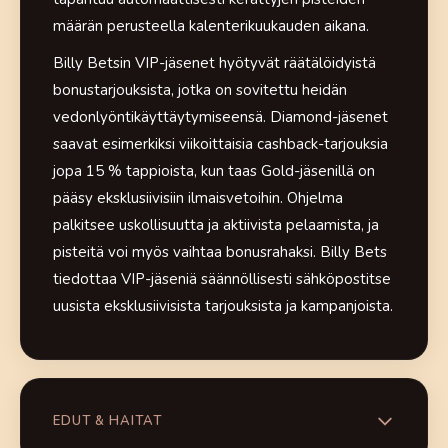
määrän perusteella kalenterikuukauden aikana.
Billy Betsin VIP-jäsenet hyötyvät räätälöidyistä
bonustarjouksista, jotka on sovitettu heidän
vedonlyöntikäyttäytymiseensä. Diamond-jäsenet
saavat esimerkiksi viikoittaisia cashback-tarjouksia
jopa 15 % tappioista, kun taas Gold-jäsenillä on
pääsy eksklusiivisiin ilmaisvetoihin. Ohjelma
palkitsee uskollisuutta ja aktiivista pelaamista, ja
pisteitä voi myös vaihtaa bonusrahaksi. Billy Bets
tiedottaa VIP-jäseniä säännöllisesti sähköpostitse
uusista eksklusiivisista tarjouksista ja kampanjoista.
EDUT & HAITAT