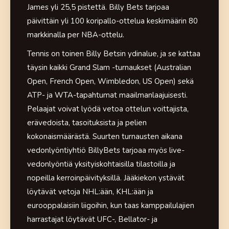
James yli 25,5 pistettä. Billy Bets tarjoaa
päivittäin yli 100 koripallo-ottelua keskimäärin 80
markkinalla per NBA-ottelu.
Tennis on toinen Billy Betsin ydinalue, ja se kattaa
täysin kaikki Grand Slam -turnaukset (Australian
Open, French Open, Wimbledon, US Open) sekä
ATP- ja WTA-tapahtumat maailmanlaajuisesti.
Pelaajat voivat lyödä vetoa ottelun voittajista,
erävedoista, tasoituksista ja pelien
kokonaismäärästä. Suurten turnausten aikana
vedonlyöntiyhtiö BillyBets tarjoaa myös live-
vedonlyöntiä yksityiskohtaisilla tilastoilla ja
nopeilla kerroinpäivityksillä. Jääkiekon ystävät
löytävät vetoja NHL:ään, KHL:ään ja
eurooppalaisiin liigoihin, kun taas kamppailulajien
harrastajat löytävät UFC-, Bellator- ja