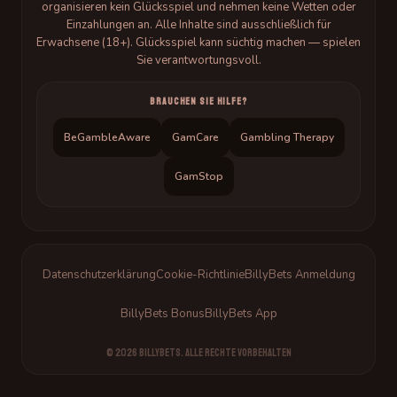
organisieren kein Glücksspiel und nehmen keine Wetten oder
Einzahlungen an. Alle Inhalte sind ausschließlich für
Erwachsene (18+). Glücksspiel kann süchtig machen — spielen
Sie verantwortungsvoll.
BRAUCHEN SIE HILFE?
BeGambleAware
GamCare
Gambling Therapy
GamStop
Datenschutzerklärung
Cookie-Richtlinie
BillyBets Anmeldung
BillyBets Bonus
BillyBets App
© 2026 BillyBets. Alle Rechte vorbehalten