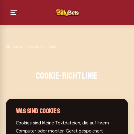
Startseite
›
Cookie-Richtlinie
Cookie-Richtlinie
Was sind Cookies
Cookies sind kleine Textdateien, die auf Ihrem
Computer oder mobilen Gerät gespeichert