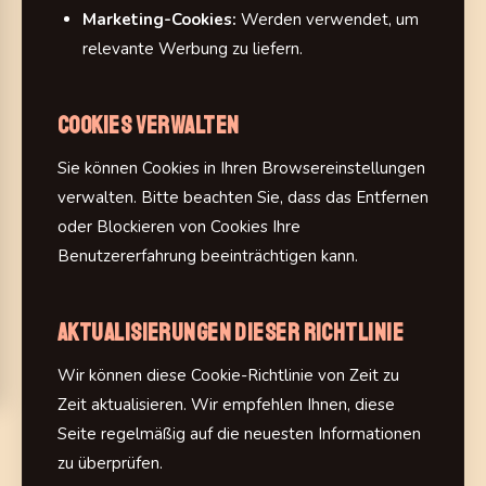
Marketing-Cookies:
Werden verwendet, um
relevante Werbung zu liefern.
Cookies verwalten
Sie können Cookies in Ihren Browsereinstellungen
verwalten. Bitte beachten Sie, dass das Entfernen
oder Blockieren von Cookies Ihre
Benutzererfahrung beeinträchtigen kann.
Aktualisierungen dieser Richtlinie
Wir können diese Cookie-Richtlinie von Zeit zu
Zeit aktualisieren. Wir empfehlen Ihnen, diese
Seite regelmäßig auf die neuesten Informationen
zu überprüfen.