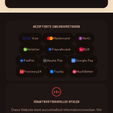
AKZEPTIERTE ZAHLUNGSMETHODEN
Visa
Mastercard
Skrill
S
Neteller
Paysafecard
BLIK
N
P
BL
PayPal
Apple Pay
Google Pay
PP
AP
GP
Przelewy24
Trustly
MuchBetter
T
MB
P24
18+
VERANTWORTUNGSVOLLES SPIELEN
Diese Website dient ausschließlich Informationszwecken. Wir