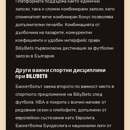
Платформата поддържа както единични
залози, така и сложни комбинирани залози, като
споменатият вече комбиниран бонус позволява
допълнителни печалби. Комбинацията от
дълбочина на пазарите, конкурентни
коефициенти и удобен интерфейс прави
BillyBets първокласна дестинация за футболни
залози в България.
Други важни спортни дисциплини
при BillyBets
Баскетболът заема второто по важност място в
спортното предложение на BillyBets след
футбола. NBA е покрита с всички мачове от
редовния сезон и плейофите, допълнени от
европейски състезания като Евролига,
Баскетболна Бундеслига и национални лиги от