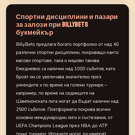
ПЛЮСОВЕ
Изчерпателна гама от спортни залози с много лиги
Спортни дисциплини и пазари
Атрактивен бонус за добре дошли за нови клиенти
за залози при BillyBets
Удобно мобилно приложение за ползване в
букмейкър
движение
Наличен конструктор на залози за индивидуални
BillyBets предлага богато портфолио от над 40
залози
различни спортни дисциплини, покриващи както
Бързи тегления и разнообразни методи на плащане
масови спортове, така и нишови такива.
Ежедневно са налични над 1000 събития, като
броят им се увеличава значително през
МИНУСИ
уикендите и по време на големи турнири –
Понякога ограничени опции за стрийминг на живо
например, по време на седмиците на
Условията за бонуси може да са сложни за
Шампионската лига могат да бъдат налични над
начинаещи
2500 събития. Платформата покрива всички
Няма налична телефонна линия за клиенти
основни международни лиги и състезания, от
UEFA Champions League през NBA до ATP
тенис турнири. Играчите могат да намерят