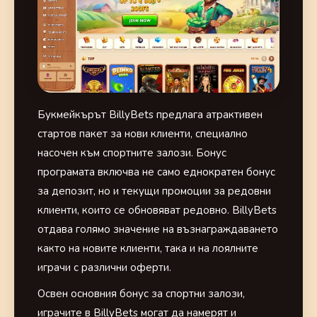
Букмейкърът BillyBets предлага атрактивен
стартов пакет за нови клиенти, специално
насочен към спортните залози. Бонус
програмата включва не само еднократен бонус
за депозит, но и текущи промоции за редовни
клиенти, които се обновяват редовно. BillyBets
отдава голямо значение на възнаграждаването
както на новите клиенти, така и на лоялните
играчи с различни оферти.
Освен основния бонус за спортни залози,
играчите в BillyBets могат да намерят и