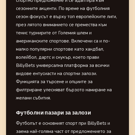
спортно предложение и се адаптира към
сезонните акценти. По време на футболния
сезон фокусът е върху топ европейските лиги,
през лятото вниманието се премества към
тенис турнирите от Големия шлем и
американските спортове. Включени са и по-
малко популярни спортове като хандбал,
волейбол, дартс и снукър, което прави
BillyBets универсална платформа за всички
видове ентусиасти на спортни залози.
Функцията за търсене и опциите за
филтриране улесняват бързото намиране на
желани събития.
Футболни пазари за залози
Футболът е основният спорт при BillyBets и
заема най-голяма част от предложението за