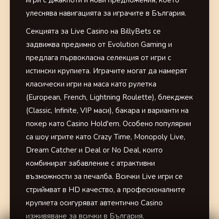
улеснява навигацията за играчите в България.
Секцията за Live Casino на BillyBets се
задвижва предимно от Evolution Gaming и
предлага първокласна селекция от игри с
истински крупиета. Играчите могат да намерят
класически игри на маса като рулетка
(European, French, Lightning Roulette), блекджек
(Classic, Infinite, VIP маси), бакара и варианти на
покер като Casino Hold'em. Особено популярни
са шоу игрите като Crazy Time, Monopoly Live,
Dream Catcher и Deal or No Deal, които
комбинират забавление с атрактивни
възможности за печалба. Всички Live игри се
стриймват в HD качество, а професионалните
крупиета осигуряват автентично Casino
изживяване за всички в България.