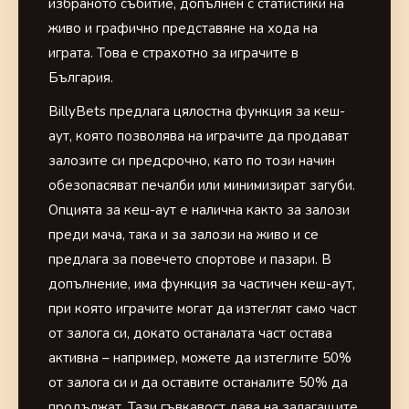
избраното събитие, допълнен с статистики на
живо и графично представяне на хода на
играта. Това е страхотно за играчите в
България.
BillyBets предлага цялостна функция за кеш-
аут, която позволява на играчите да продават
залозите си предсрочно, като по този начин
обезопасяват печалби или минимизират загуби.
Опцията за кеш-аут е налична както за залози
преди мача, така и за залози на живо и се
предлага за повечето спортове и пазари. В
допълнение, има функция за частичен кеш-аут,
при която играчите могат да изтеглят само част
от залога си, докато останалата част остава
активна – например, можете да изтеглите 50%
от залога си и да оставите останалите 50% да
продължат. Тази гъвкавост дава на залагащите