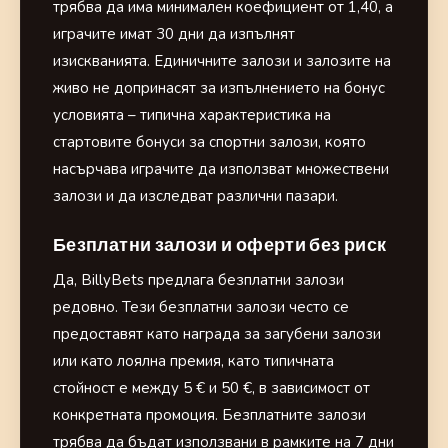
трябва да има минимален коефициент от 1,40, а
играчите имат 30 дни да изпълнят
изискванията. Единичните залози и залозите на
живо не допринасят за изпълнението на бонус
условията – типична характеристика на
стартовите бонуси за спортни залози, която
насърчава играчите да използват множествени
залози и да изследват различни пазари.
Безплатни залози и оферти без риск
Да, BillyBets предлага безплатни залози
редовно. Тези безплатни залози често се
предоставят като награда за загубени залози
или като лоялна премия, като типичната
стойност е между 5 € и 50 €, в зависимост от
конкретната промоция. Безплатните залози
трябва да бъдат използвани в рамките на 7 дни