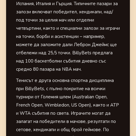
Испания, Италия и Гърция. Типичните пазари за
залози включват победител, хендикапи, над/
под точки за целия мач или отделни
четвъртини, както и специални залози за играчи
на точки, борби и асистенции – например,
можете да заложите дали Леброн Джеймс ще
отбележи над 25,5 точки. BillyBets предлага
над 100 баскетболни събития дневно със
средно 80 пазара на NBA мач.
Тенисът е друга основна спортна дисциплина
при BillyBets, с пълно покритие на всички
турнири от Големия шлем (Australian Open,
French Open, Wimbledon, US Open), както и ATP
и WTA събития по света. Играчите могат да
залагат на победители в мачове, резултати по
сетове, хендикапи и общ брой геймове. По