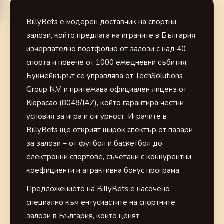
BillyBets е модерен доставчик на спортни
Vinícius
12.0
залози, който предлага на играчите в България
⭐
изчерпателно портфолио от залози с над 40
НАЙ-ДОБЪР ИГРАЧ
СВЕТОВНО ПЪРВЕНСТВО 2026
спорта и повече от 1000 ежедневни събития.
Bellingham
7.00
Букмейкърът се управлява от TechSolutions
Group N.V. и притежава официален лиценз от
Кюрасао (8048/JAZ), който гарантира честни
Mbappé
7.50
условия за игра и сигурност. Играчите в
BillyBets ще открият широк спектър от пазари
Yamal
8.00
за залози – от футбол и баскетбол до
електронни спортове, съчетани с конкурентни
Vinícius
10.0
коефициенти и атрактивна бонус програма.
Предложението на BillyBets е насочено
🥅
ДОСТИГАНЕ ДО ФИНАЛ
СВЕТОВНО ПЪРВЕНСТВО 2026
специално към ентусиастите на спортните
Spain
2.50
залози в България, които ценят