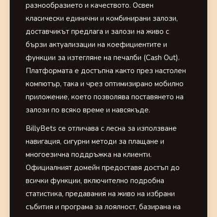
разнообразието и качеството. Освен
класически единични и комбинирани залози,
France
2.75
доставчикът предлага и залози на живо с
бързи актуализации на коефициентите и
England
3.00
функции за изтегляне на печалби (Cash Out).
Платформата е достъпна както през настолен
Brazil
3.25
компютър, така и чрез оптимизирано мобилно
приложение, което позволява поставянето на
залози по всяко време и навсякъде.
BillyBets се отличава с лесна за използване
навигация, сигурни методи за плащане и
многоезична поддръжка на клиенти.
Официалният домейн предоставя достъп до
всички функции, включително подробна
статистика, предавания на живо на избрани
събития и програма за лоялност, базирана на