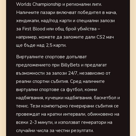
Worlds Championship и регионални лиги.
Наличните пазари включват победител в мача,
хендикапи, над/под карти и специални залози
за First Blood или общ брой убийства –
например, можете да заложите дали CS2 мач
ще бъде над 2,5 карти.
Виртуалните спортове допълват
предложението при BillyBets и предлагат
възможности за залози 24/7, независимо от
реални спортни събития. Сред наличните
виртуални спортове са футбол, конни
надбягвания, кучешки надбягвания, баскетбол и
тенис. Тези компютърно генерирани събития се
провеждат на кратки интервали, обикновено на
всеки 2-3 минути, и използват генератори на
случайни числа за честни резултати.