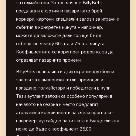
за голмайстори. За топ мачове BillyBets
предлага и екзотични пазари като брой
корнери, картони, специални залози за играчи и
събития в конкретна минута – например,
можете да заложите дали гол ще бъде
отбелязан между 60-ата и 75-ата минута.
Коефициентите се коригират редовно, за да
отразяват пазарните промени.
BillyBets позволява и дългосрочни футболни
залози за шампионски титли, промоции и
изпадане, голмайстори и победители в купи.
Тези аутлайт залози са особено популярни в
началото на сезона и често предлагат
атрактивни коефициенти за смели прогнози –
например, аутсайдер за титлата в Бундеслигата
може да бъде с коефициент 25,00.