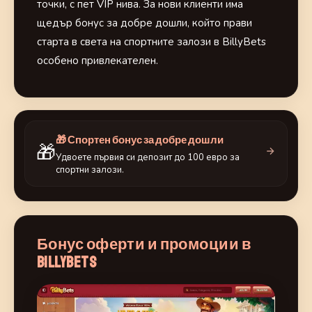
точки, с пет VIP нива. За нови клиенти има
щедър бонус за добре дошли, който прави
старта в света на спортните залози в BillyBets
особено привлекателен.
🎁 Спортен бонус за добре дошли
🎁
Удвоете първия си депозит до 100 евро за
спортни залози.
Бонус оферти и промоции в
BillyBets