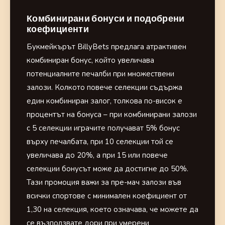
Комбинирани бонуси и подобрени
коефициенти
Букмейкърът BillyBets предлага атрактивен
комбиниран бонус, който увеличава
потенциалните печалби при множествени
залози. Колкото повече селекции съдържа
един комбиниран залог, толкова по-висок е
процентът на бонуса – при комбинирани залози
с 5 селекции играчите получават 5% бонус
върху печалбата, при 10 селекции той се
увеличава до 20%, а при 15 или повече
селекции бонусът може да достигне до 50%.
Тази промоция важи за пре-мач залози във
всички спортове с минимален коефициент от
1,30 на селекция, което означава, че можете да
се възползвате дори при умерени